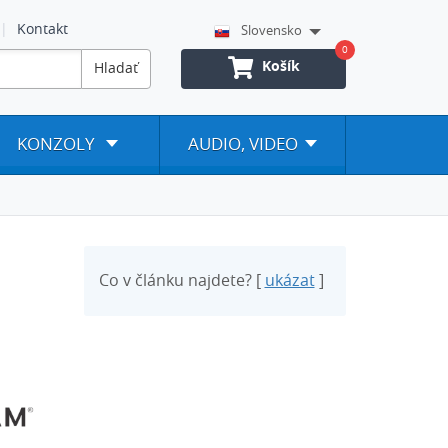
Kontakt
Slovensko
0
Košík
Hladať
KONZOLY
AUDIO, VIDEO
Co v článku najdete? [
ukázat
]