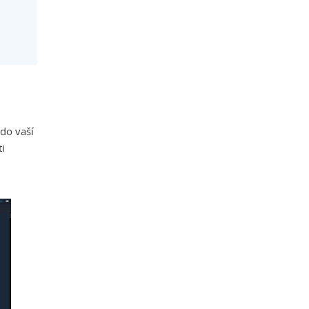
 do vaší
ti