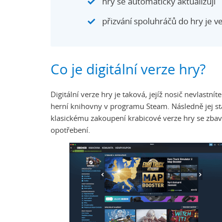
hry se automaticky aktualizují
přizvání spoluhráčů do hry je 
Co je digitální verze hry?
Digitální verze hry je taková, jejíž nosič nevlastnít
herní knihovny v programu Steam. Následně jej stačí
klasickému zakoupení krabicové verze hry se zbav
opotřebení.