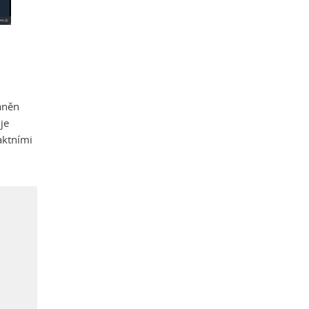
ráněn
je
aktními