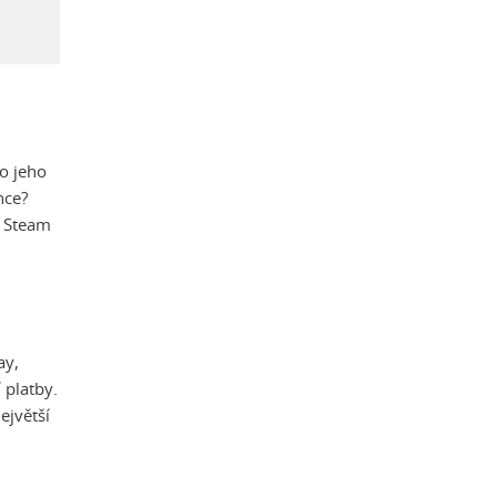
o jeho
nce?
 Steam
ay,
 platby.
ejvětší