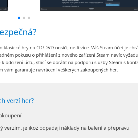
 bezpečná?
ko klasické hry na CD/DVD nosiči, ne-li více. Váš Steam účet je ch
případném pokusu o přihlášení z nového zařízení Steam navíc vyžadu
 k odcizení účtu, stačí se obrátit na podporu služby Steam s kont
 Steam vám garantuje navrácení veškerých zakoupených her.
ch verzí her?
zakoupení
vý verzím, jelikož odpadají náklady na balení a přepravu