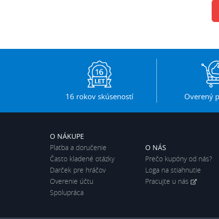
16 rokov skúseností
Overený p
O NÁKUPE
Platba a doručenie
O NÁS
Často kladené otázky
Prečo kupóny od nás?
Darček pre hráčov
Loga na stiahnutie
Overenie účtu
Pracujte u nás
Spolupráca