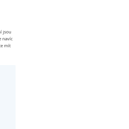
í jsou
e navíc
te mít