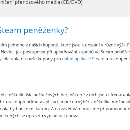
oničení přenosového média (CD/DVD)
o Steam peněženky?
ím jednoho z našich kuponů, které jsou k dostání v různé výši. P
. Nevíte, jak postupovat při uplatňování kuponů ve Steam peněže
ychle uplatnit naše kupony pro
nabití aplikace Steam
a zakoupení
zí několik tisíc počítačových her, některé z nich jsou i free-to-pl
 hru zakoupit přímo v aplikaci, máte na výběr z několika možností
ít platby bankovní kartou. A na závěr vám musíme připomenout n
 ve kterých se opravdu vyplatí nakupovat.