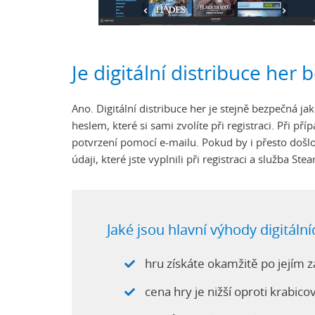
Je digitální distribuce her
Ano. Digitální distribuce her je stejně bezpečná ja
heslem, které si sami zvolíte při registraci. Při 
potvrzení pomocí e-mailu. Pokud by i přesto došlo
údaji, které jste vyplnili při registraci a služba
Jaké jsou hlavní výhody digitální
hru získáte okamžitě po jejím 
cena hry je nižší oproti krabico