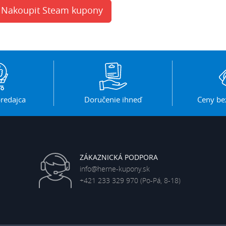
Nakoupit Steam kupony
redajca
Doručenie ihneď
Ceny be
ZÁKAZNICKÁ PODPORA
info@herne-kupony.sk
+421 233 329 970
(Po-Pá, 8-18)