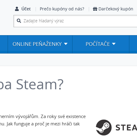
Účet
Prečo kupóny od nás?
Darčekový kupón
ONLINE PEŇAŽENKY
POČÍTAČE
žba Steam?
herním vývojářům. Za roky své existence
u. Jak funguje a proč je mezi hráči tak