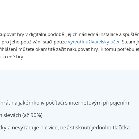
ovat hry v digitální podobě. Jejich následná instalace a spuštěn
 pro jeho používání stačí pouze
vytvořit uživatelský účet
. Steam j
řihlášení můžete okamžitě začít nakupovat hry. K tomu potřebuje
cí ceně hry.
?
ahrát na jakémkoliv počítači s internetovým připojením
 slevách (až 90%)
ky a nevyžaduje nic více, než stisknutí jednoho tlačítka