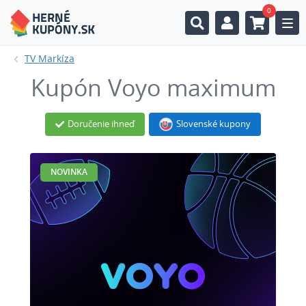
0
Togg
TV Markíza
Kupón Voyo maximum
Doručenie ihneď
Slovenské kupony
NOVINKA