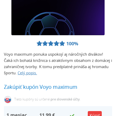
100%
Voyo maximum ponuka uspokojí aj náročných divákov!
Čaká ich bohatá knižnica s atraktívnym obsahom z domácej i
zahraničnej tvorby. K tomu predplatné prináša aj hromadu
športu.
Celý popis.
Zakúpiť kupón Voyo maximum
Tieto kupóny sú určené
pre slovenské účty
.
1
mesiac
11,99 €
Kúpiť