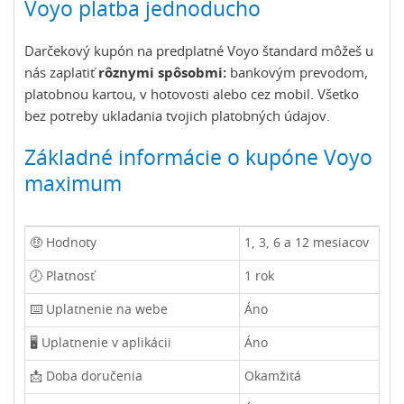
Voyo platba jednoducho
Darčekový kupón na predplatné Voyo štandard môžeš u
nás zaplatiť
rôznymi spôsobmi:
bankovým prevodom,
platobnou kartou, v hotovosti alebo cez mobil. Všetko
bez potreby ukladania tvojich platobných údajov.
Základné informácie o kupóne Voyo
maximum
🤑 Hodnoty
1, 3, 6 a 12 mesiacov
🕗 Platnosť
1 rok
⌨️ Uplatnenie na webe
Áno
🖥️ Uplatnenie v aplikácii
Áno
📩 Doba doručenia
Okamžitá