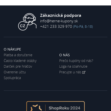
Zákaznická podpora
info@herne-kupony.sk
+421 233 329 970
(Po-Pá, 8-18)
O NÁKUPE
Platba a doručenie
O NÁS
Často kladené otázky
Prečo kupóny od nás?
Darček pre hráčov
Loga na stiahnutie
Overenie účtu
Pracujte u nás
Spolupráca