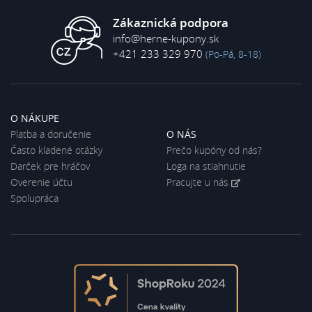
Zákaznická podpora
info@herne-kupony.sk
+421 233 329 970
(Po-Pá, 8-18)
O NÁKUPE
Platba a doručenie
O NÁS
Často kladené otázky
Prečo kupóny od nás?
Darček pre hráčov
Loga na stiahnutie
Overenie účtu
Pracujte u nás
Spolupráca