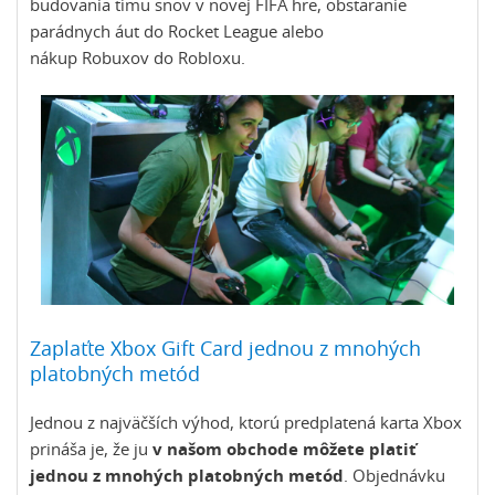
budovania tímu snov v novej FIFA hre, obstaranie
parádnych áut do Rocket League alebo
nákup Robuxov do Robloxu.
Zaplaťte Xbox Gift Card jednou z mnohých
platobných metód
Jednou z najväčších výhod, ktorú predplatená karta Xbox
prináša je, že ju
v našom obchode môžete platiť
jednou z mnohých platobných metód
. Objednávku