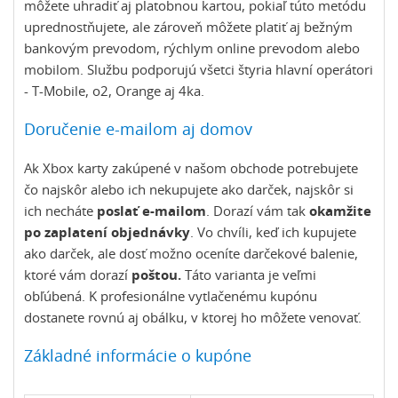
môžete uhradiť aj platobnou kartou, pokiaľ túto metódu
uprednostňujete, ale zároveň môžete platiť aj bežným
bankovým prevodom, rýchlym online prevodom alebo
mobilom. Službu podporujú všetci štyria hlavní operátori
- T-Mobile, o2, Orange aj 4ka.
Doručenie e-mailom aj domov
Ak Xbox karty zakúpené v našom obchode potrebujete
čo najskôr alebo ich nekupujete ako darček, najskôr si
ich necháte
poslať e-mailom
. Dorazí vám tak
okamžite
po zaplatení objednávky
. Vo chvíli, keď ich kupujete
ako darček, ale dosť možno oceníte darčekové balenie,
ktoré vám dorazí
poštou.
Táto varianta je veľmi
obľúbená. K profesionálne vytlačenému kupónu
dostanete rovnú aj obálku, v ktorej ho môžete venovať.
Základné informácie o kupóne