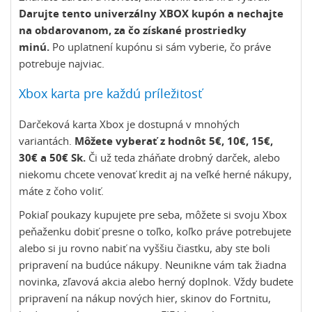
Darujte tento univerzálny XBOX kupón a nechajte
na obdarovanom, za čo získané prostriedky
minú.
Po uplatnení kupónu si sám vyberie, čo práve
potrebuje najviac.
Xbox karta pre každú príležitosť
Darčeková karta Xbox je dostupná v mnohých
variantách.
Môžete vyberať z hodnôt 5€, 10€, 15€,
30€ a 50€ Sk.
Či už teda zháňate drobný darček, alebo
niekomu chcete venovať kredit aj na veľké herné nákupy,
máte z čoho voliť.
Pokiaľ poukazy kupujete pre seba, môžete si svoju Xbox
peňaženku dobiť presne o toľko, koľko práve potrebujete
alebo si ju rovno nabiť na vyššiu čiastku, aby ste boli
pripravení na budúce nákupy. Neunikne vám tak žiadna
novinka, zľavová akcia alebo herný doplnok. Vždy budete
pripravení na nákup nových hier, skinov do Fortnitu,