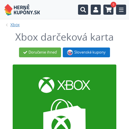
0
Togg
Xbox
Xbox darčeková karta
Doručenie ihneď
Slovenské kupony