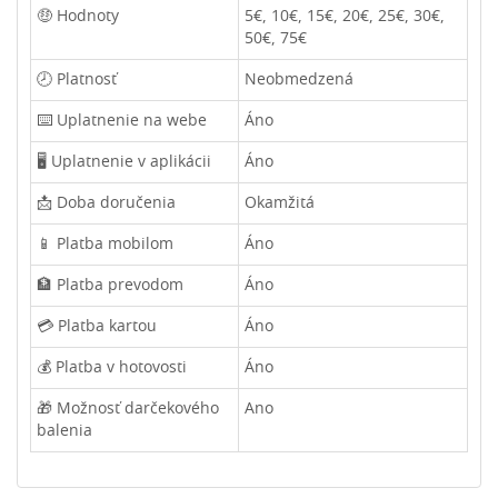
🤑 Hodnoty
5€, 10€, 15€, 20€, 25€, 30€,
50€, 75€
🕗 Platnosť
Neobmedzená
⌨️ Uplatnenie na webe
Áno
🖥️ Uplatnenie v aplikácii
Áno
📩 Doba doručenia
Okamžitá
📱 Platba mobilom
Áno
🏦 Platba prevodom
Áno
💳 Platba kartou
Áno
💰 Platba v hotovosti
Áno
🎁 Možnosť darčekového
Ano
balenia