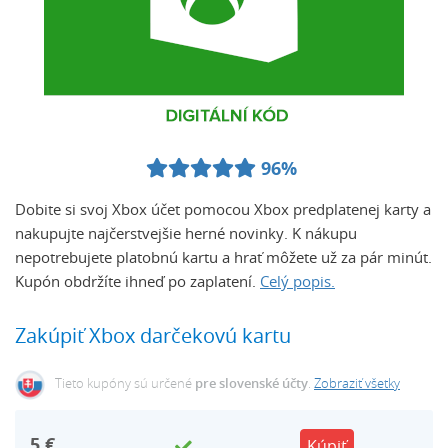
96%
Dobite si svoj Xbox účet pomocou Xbox predplatenej karty a
nakupujte najčerstvejšie herné novinky. K nákupu
nepotrebujete platobnú kartu a hrať môžete už za pár minút.
Kupón obdržíte ihneď po zaplatení.
Celý popis.
Zakúpiť Xbox darčekovú kartu
Tieto kupóny sú určené
pre slovenské účty
.
Zobraziť všetky
5
€
Kúpiť