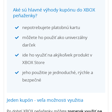
Aké sú hlavné výhody kupónu do XBOX
peňaženky?
nepotrebujete platobnú kartu
môžete ho použiť ako univerzálny
darček
ide ho využiť na akýkoľvek produkt v
XBOX Store
jeho použitie je jednoduché, rýchle a
bezpečné
Jeden kupón - veľa možnosti využitia
Po dobití XBOX peňaženky môžete
zostatok využiť na