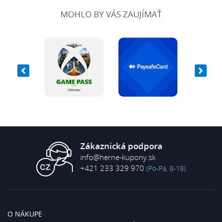
MOHLO BY VÁS ZAUJÍMAŤ
Zákaznická podpora
info@herne-kupony.sk
+421 233 329 970
(Po-Pá, 8-18)
O NÁKUPE