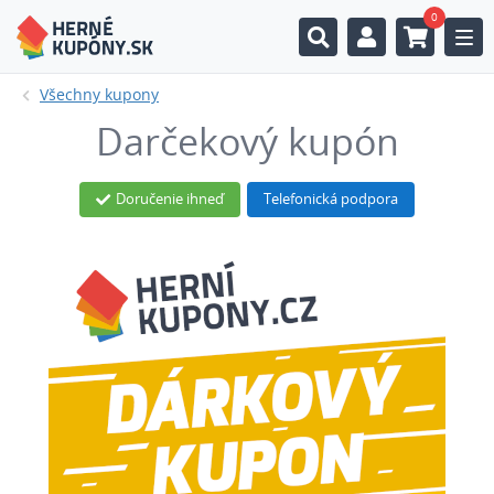
0
Togg
Všechny kupony
Darčekový kupón
Doručenie ihneď
Telefonická podpora