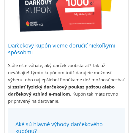
Darčekový kupón vieme doručiť niekoľkými
spôsobmi
Stále ešte váhate, aký darček zaobstarať? Tak už
neváhajte! Týmto kupónom totiž darujete možnosť
výberu toho najlepšieho! Ponúkame tiež možnosť nechať
si
zaslať fyzický darčekový poukaz poštou alebo
darčekový vzhľad e-mailom.
Kupón tak máte rovno
pripravený na darovanie.
Aké sú hlavné výhody darčekového
kupónu?