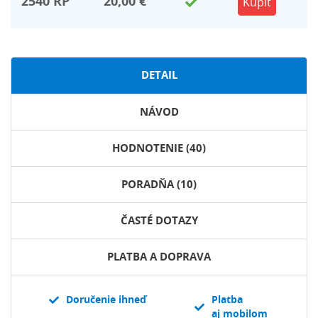
2540
RP
20,00 €
Kúpiť
DETAIL
NÁVOD
HODNOTENIE (40)
PORADŇA (10)
ČASTÉ DOTAZY
PLATBA A DOPRAVA
Doručenie ihneď
Platba
aj mobilom