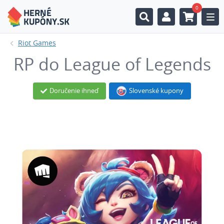
0
Togg
Riot Games
RP do League of Legends
Doručenie ihneď
Slovenské kupony