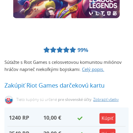
99%
Súťažte s Riot Games s celosvetovou komunitou miliónov
hráčov naprieč niekoľkými bojiskami.
Celý popis.
Zakúpiť Riot Games darčekovú kartu
Tieto kupóny sú určené
pre slovenské účty
.
Zobraziť všetky
1240
RP
10,00 €
Kúpiť