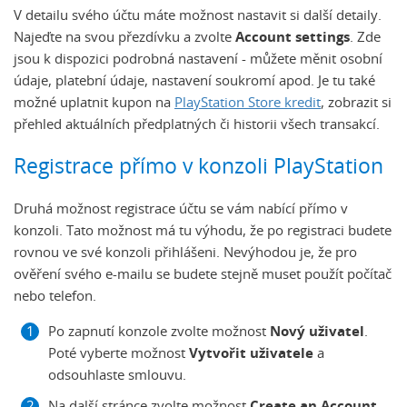
V detailu svého účtu máte možnost nastavit si další detaily.
Najeďte na svou přezdívku a zvolte
Account settings
. Zde
jsou k dispozici podrobná nastavení - můžete měnit osobní
údaje, platební údaje, nastavení soukromí apod. Je tu také
možné uplatnit kupon na
PlayStation Store kredit
, zobrazit si
přehled aktuálních předplatných či historii všech transakcí.
Registrace přímo v konzoli PlayStation
Druhá možnost registrace účtu se vám nabící přímo v
konzoli. Tato možnost má tu výhodu, že po registraci budete
rovnou ve své konzoli přihlášeni. Nevýhodou je, že pro
ověření svého e-mailu se budete stejně muset použít počítač
nebo telefon.
Po zapnutí konzole zvolte možnost
Nový uživatel
.
Poté vyberte možnost
Vytvořit uživatele
a
odsouhlaste smlouvu.
Na další stránce zvolte možnost
Create an Account