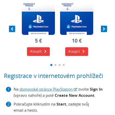
0 €
5 €
10 €
20
it
Koupit
Koupit
Koup
Registrace v internetovém prohlížeči
Na
domovské stránce PlayStation
zvolte
Sign In
(vpravo nahoře) a poté
Create New Account
.
Pokračujte kliknutím na
Start
, zadejte svůj
email a heslo.