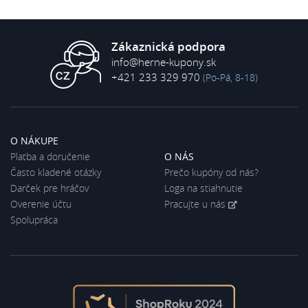
Zákaznická podpora
info@herne-kupony.sk
+421 233 329 970
(Po-Pá, 8-18)
O NÁKUPE
Platba a doručenie
O NÁS
Často kladené otázky
Prečo kupóny od nás?
Darček pre hráčov
Loga na stiahnutie
Overenie účtu
Pracujte u nás
Spolupráca