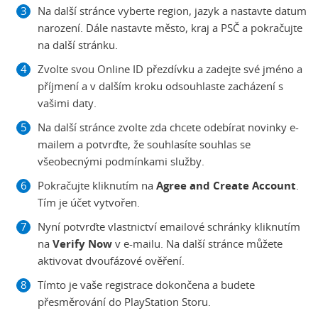
Na další stránce vyberte region, jazyk a nastavte datum
narození. Dále nastavte město, kraj a PSČ a pokračujte
na další stránku.
Zvolte svou Online ID přezdívku a zadejte své jméno a
příjmení a v dalším kroku odsouhlaste zacházení s
vašimi daty.
Na další stránce zvolte zda chcete odebírat novinky e-
mailem a potvrďte, že souhlasíte souhlas se
všeobecnými podmínkami služby.
Pokračujte kliknutím na
Agree and Create Account
.
Tím je účet vytvořen.
Nyní potvrďte vlastnictví emailové schránky kliknutím
na
Verify Now
v e-mailu. Na další stránce můžete
aktivovat dvoufázové ověření.
Tímto je vaše registrace dokončena a budete
přesměrování do PlayStation Storu.