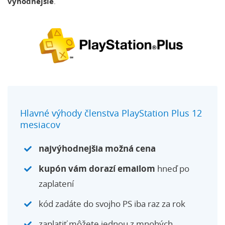
výhodnejšie
.
Hlavné výhody členstva PlayStation Plus 12
mesiacov
najvýhodnejšia možná cena
kupón vám dorazí emailom
hneď po
zaplatení
kód zadáte do svojho PS iba raz za rok
zaplatiť môžete jednou z mnohých