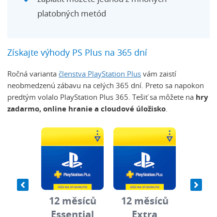
platobných metód
Získajte výhody PS Plus na 365 dní
Ročná varianta
členstva PlayStation Plus
vám zaistí
neobmedzenú zábavu na celých 365 dní. Preto sa napokon
predtým volalo PlayStation Plus 365. Tešiť sa môžete na
hry
zadarmo, online hranie a cloudové úložisko
.
ěsíců
12 měsíců
12 měsíců
12 m
mium
Essential
Extra
Pre