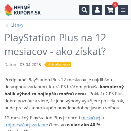
0
Togg
Články
PlayStation Plus na 12
mesiacov - ako získať?
Datum:
03.04.2025
Aktualizováno
Predplatné PlayStation Plus 12 mesiacov je najdlhšou
dostupnou variantou, ktorá PS hráčom prináša
kompletný
balík výhod za najlepšiu možnú cenu
. Pokiaľ už PS Plus
dobre poznáte a viete, že jeho výhody využijete po celý rok,
bude pre vás tento kupón pravdepodobne jasnou voľbou.
12 mesačný PlayStation Plus je oproti
mesačnej
a
trojmesačnej variante
členstvo
o viac ako 40 %