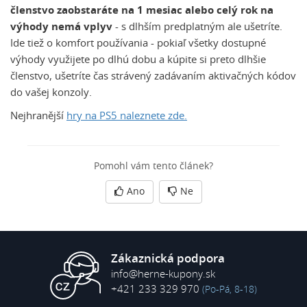
členstvo zaobstaráte na 1 mesiac alebo celý rok na
výhody nemá vplyv
- s dlhším predplatným ale ušetríte.
Ide tiež o komfort používania - pokiaľ všetky dostupné
výhody využijete po dlhú dobu a kúpite si preto dlhšie
členstvo, ušetríte čas strávený zadávaním aktivačných kódov
do vašej konzoly.
Nejhranější
hry na PS5 naleznete zde.
Pomohl vám tento článek?
Ano
Ne
Zákaznická podpora
info@herne-kupony.sk
+421 233 329 970
(Po-Pá, 8-18)