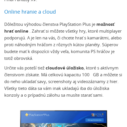
Online hranie a cloud
Dôležitou výhodou členstva PlayStation Plus je
možnosť
hrať online
. Zahrať si môžete všetky hry, ktoré multiplayer
podporujú. A je len na vás, či chcete hrať s kamarátmi, alebo
proti náhodným hráčom z rôznych kútov planéty. Súperov
budete mať k dispozícii vždy veľa, komunita PS hráčov je
totiž obrovská.
Určite vás poteší tiež
cloudové úložisko
, ktoré s aktívnym
členstvom získate. Má celkovú kapacitu 100 GB a môžete si
do neho ukladať savy, screenshoty aj videozáznamy z hier.
Všetky tieto dáta sa vám inak ukladajú iba do úložiska
konzoly a o prípadnú zálohu sa musíte starať sami.