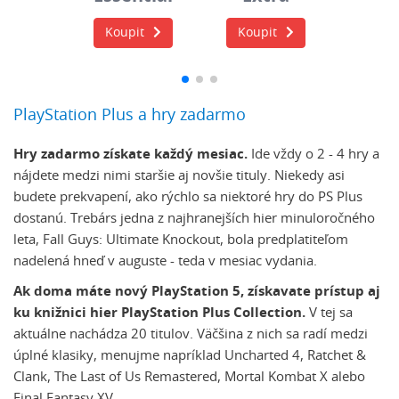
it
Koupit
Koupit
Koup
PlayStation Plus a hry zadarmo
Hry zadarmo získate každý mesiac.
Ide vždy o 2 - 4 hry a
nájdete medzi nimi staršie aj novšie tituly. Niekedy asi
budete prekvapení, ako rýchlo sa niektoré hry do PS Plus
dostanú. Trebárs jedna z najhranejších hier minuloročného
leta, Fall Guys: Ultimate Knockout, bola predplatiteľom
nadelená hneď v auguste - teda v mesiac vydania.
Ak doma máte nový PlayStation 5, získavate prístup aj
ku knižnici hier PlayStation Plus Collection.
V tej sa
aktuálne nachádza 20 titulov. Väčšina z nich sa radí medzi
úplné klasiky, menujme napríklad Uncharted 4, Ratchet &
Clank, The Last of Us Remastered, Mortal Kombat X alebo
Final Fantasy XV.