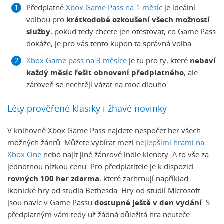
Předplatné
Xbox Game Pass na 1 měsíc
je ideální
volbou pro
krátkodobé ozkoušení všech možností
služby
, pokud tedy chcete jen otestovat, co Game Pass
dokáže, je pro vás tento kupon ta správná volba.
Xbox Game pass na 3 měsíce
je tu pro ty, které
nebaví
každý měsíc řešit obnovení předplatného
, ale
zároveň se nechtějí vázat na moc dlouho.
Léty prověřené klasiky i žhavé novinky
V knihovně Xbox Game Pass najdete nespočet her všech
možných žánrů. Můžete vybírat mezi
nejlepšími hrami na
Xbox One
nebo najít jiné žánrové indie klenoty. A to vše za
jednotnou nízkou cenu. Pro předplatitele je k dispozici
rovných 100 her zdarma
, které zarhrnují například
ikonické hry od studia Bethesda. Hry od studií Microsoft
jsou navíc v Game Passu
dostupné ještě v den vydání
. S
předplatným vám tedy už žádná důležitá hra neuteče.