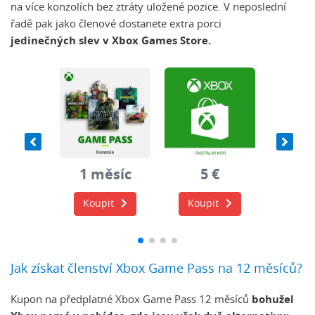
na více konzolích bez ztráty uložené pozice. V neposlední
řadě pak jako členové dostanete extra porci
jedinečných slev v Xbox Games Store.
0 €
1 měsíc
5 €
15
it
Koupit
Koupit
Koup
Jak získat členství Xbox Game Pass na 12 měsíců?
Kupon na předplatné Xbox Game Pass 12 měsíců
bohužel