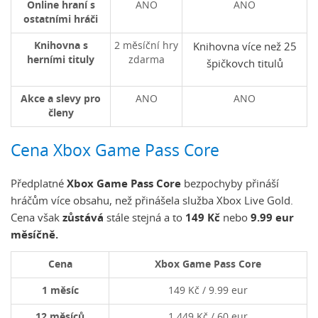
Online hraní s
ANO
ANO
ostatními hráči
Knihovna s
2 měsíční hry
Knihovna více než 25
herními tituly
zdarma
špičkovch titulů
Akce a slevy pro
ANO
ANO
členy
Cena Xbox Game Pass Core
Předplatné
Xbox Game Pass Core
bezpochyby přináší
hráčům více obsahu, než přinášela služba Xbox Live Gold.
Cena však
zůstává
stále stejná a to
149 Kč
nebo
9.99 eur
měsíčně.
Cena
Xbox Game Pass Core
1 měsíc
149 Kč / 9.99 eur
12 měsíců
1 449 Kč / 60 eur