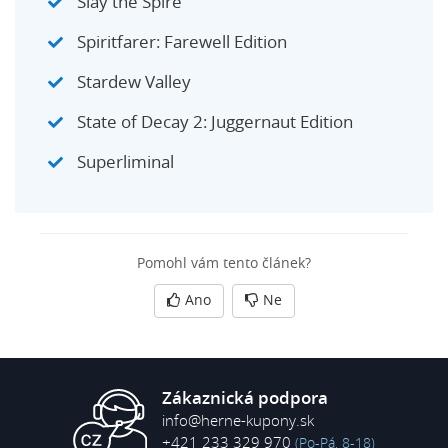
Slay the Spire
Spiritfarer: Farewell Edition
Stardew Valley
State of Decay 2: Juggernaut Edition
Superliminal
Pomohl vám tento článek?
Ano
Ne
Zákaznická podpora
info@herne-kupony.sk
+421 233 329 970
(Po-Pá, 8-18)