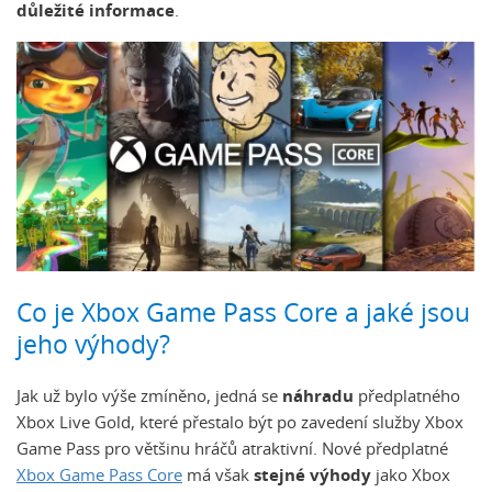
důležité informace
.
Co je Xbox Game Pass Core a jaké jsou
jeho výhody?
Jak už bylo výše zmíněno, jedná se
náhradu
předplatného
Xbox Live Gold, které přestalo být po zavedení služby Xbox
Game Pass pro většinu hráčů atraktivní. Nové předplatné
Xbox Game Pass Core
má však
stejné výhody
jako Xbox