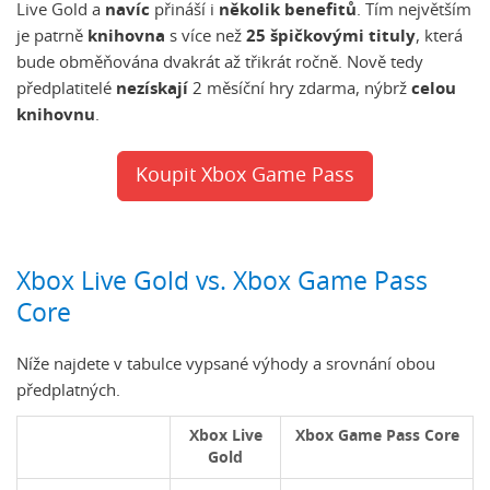
Live Gold a
navíc
přináší i
několik benefitů
. Tím největším
je patrně
knihovna
s více než
25 špičkovými tituly
, která
bude obměňována dvakrát až třikrát ročně. Nově tedy
předplatitelé
nezískají
2 měsíční hry zdarma, nýbrž
celou
knihovnu
.
Koupit Xbox Game Pass
Xbox Live Gold vs. Xbox Game Pass
Core
Níže najdete v tabulce vypsané výhody a srovnání obou
předplatných.
Xbox Live
Xbox Game Pass Core
Gold