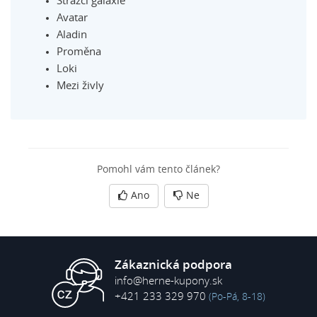
Strážci galaxie
Avatar
Aladin
Proměna
Loki
Mezi živly
Pomohl vám tento článek?
Ano
Ne
Zákaznická podpora
info@herne-kupony.sk
+421 233 329 970
(Po-Pá, 8-18)