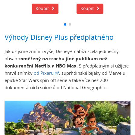
it
Koupit
Koupit
Koup
Výhody Disney Plus předplatného
Jak už jsme zmínili výše, Disney+ nabízí zcela jedinečný
obsah
zaměřený na trochu jiné publikum než
konkurenční Netflix a HBO Max
. S předplatným si užijete
hravé snímky
od Pixaru
, suprhdinské bijáky od Marvelu,
epické Star Wars spin-off série a také více než 200
dokumentárních snímků od National Geographic.