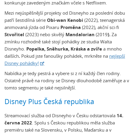
konkuruje zavedeným značkám včele s Netflixem.
Mezi nejúspěšnější projekty od Disneyho za poslední dobu
patří šestidílná série
Obi-wan Kenobi
(2022), teenagerská
animovaná jízda od Pixaru
Proměna
(2022), akční sci-fi
Stvořitel
(2023)
nebo skvělý
Mandalorian
(2019
).
Za
zmínku rozhodně také stojí pohádky ze studia Walta
Disneyho.
Popelka, Sněhurka, Kráska a zvíře
a mnoho
dalších
.
Pokud jste fanoušky pohádek, mrkněte na
nejlepší
Disney pohádky!
Nabídka je tedy pestrá a vybere si z ní každý člen rodiny.
Ostatně právě na rodiny se Disney dlouhodobě zaměřuje a v
tomto segmentu je také nejsilnější.
Disney Plus Česká republika
Streamovací služba od Disneyho v Česku odstartovala
14.
června 2022
. Spolu s Českou republikou měla služba
premiéru také na Slovensku, v Polsku, Maďarsku a v