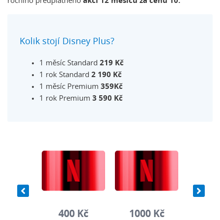
ročního předplatného
akci 12 měsíců za cenu 10.
Kolik stojí Disney Plus?
1 měsíc Standard
219 Kč
1 rok Standard
2 190 Kč
1 měsíc Premium
359Kč
1 rok Premium
3 590 Kč
0 Kč
400 Kč
1000 Kč
400