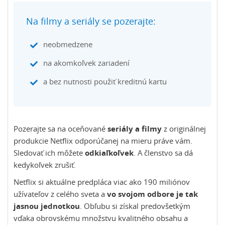
Na filmy a seriály se pozerajte:
neobmedzene
na akomkoľvek zariadení
a bez nutnosti použiť kreditnú kartu
Pozerajte sa na oceňované
seriály a filmy
z originálnej
produkcie Netflix odporúčanej na mieru práve vám.
Sledovať ich môžete
odkiaľkoľvek
. A členstvo sa dá
kedykoľvek zrušiť.
Netflix si aktuálne predpláca viac ako 190 miliónov
užívateľov z celého sveta a
vo svojom odbore je tak
jasnou jednotkou
. Obľubu si získal predovšetkým
vďaka obrovskému množstvu kvalitného obsahu a