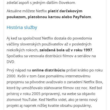
zdieľať aspoň s jedným ďalším človekom.
Aktuálne môžete Netflix
platiť darčekovým
poukazom, platobnou kartou alebo PayPalom
.
História služby
Aj keď sa spoločnosť Netflix dostala do povedomia
väčšiny slovenských používateľov až v posledných
niekoľkých rokoch,
založená bola už v roku 1997
.
Spočiatku sa venovala distribúcii filmov a seriálov na
DVD.
Prvý nápad na
online distribúciu
prišiel krátko po roku
2000. Kvôli v tom čase pomalému internetovému
pripojeniu sa pôvodne uvažovalo o zariadení Netflix Box,
ktoré by umožňovalo sťahovanie filmov cez noc. Keď bol
prístroj v roku 2005 pripravený, na webe sa objavilo
zlomové YouTube. Keď Netflix videl, ako je tento nový
projekt aj napriek nižšej kvalite obsahu populárny,