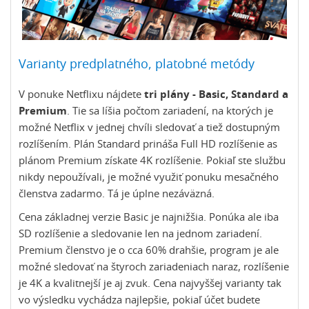
Varianty predplatného, platobné metódy
V ponuke Netflixu nájdete
tri plány - Basic, Standard a
Premium
. Tie sa líšia počtom zariadení, na ktorých je
možné Netflix v jednej chvíli sledovať a tiež dostupným
rozlíšením. Plán Standard prináša Full HD rozlíšenie as
plánom Premium získate 4K rozlíšenie. Pokiaľ ste službu
nikdy nepoužívali, je možné využiť ponuku mesačného
členstva zadarmo. Tá je úplne nezáväzná.
Cena základnej verzie Basic je najnižšia. Ponúka ale iba
SD rozlíšenie a sledovanie len na jednom zariadení.
Premium členstvo je o cca 60% drahšie, program je ale
možné sledovať na štyroch zariadeniach naraz, rozlíšenie
je 4K a kvalitnejší je aj zvuk. Cena najvyššej varianty tak
vo výsledku vychádza najlepšie, pokiaľ účet budete