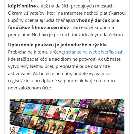
kúpiť online
a tiež na ďalších predajných miestach.
Okrem užívateľov, ktorí na internete nechcú platiť kartou,
kupóny ocenia aj ľudia zháňajúci
vhodný darček pre
fanúšikov filmov a seriálov
. Darčekový kupón na
predplatné Netflixu je pre nich totiž ideálnym darčekom.
Uplatnenie poukazu je jednoduché a rýchle.
Prebieha na k tomu určenej
stránke
na webe Netflixu
,
kde stačí zadať kód a tlačidlom ho potvrdiť. Ak už máte
vytvorený Netflix účet, predplatné bude okamžite
aktivované. Ak ho ešte nemáte, budete vyzvaní na
registráciu a predplatné sa potom aktivuje na tomto
novozaloženom účte.