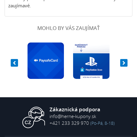
zaujímavé.
MOHLO BY VÁS ZAUJÍMAŤ
Zákaznická podpora
info@herne-kupony.sk
+421 233 329 970
(Po-Pá, 8-18)