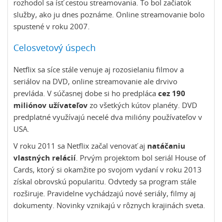
rozhodol sa ísť cestou streamovania. To bol začiatok
služby, ako ju dnes poznáme. Online streamovanie bolo
spustené v roku 2007.
Celosvetový úspech
Netflix sa síce stále venuje aj rozosielaniu filmov a
seriálov na DVD, online streamovanie ale drvivo
prevláda. V súčasnej dobe si ho predpláca
cez 190
miliónov užívateľov
zo všetkých kútov planéty. DVD
predplatné využívajú necelé dva milióny používateľov v
USA.
V roku 2011 sa Netflix začal venovať aj
natáčaniu
vlastných relácií
. Prvým projektom bol seriál House of
Cards, ktorý si okamžite po svojom vydaní v roku 2013
získal obrovskú popularitu. Odvtedy sa program stále
rozširuje. Pravidelne vychádzajú nové seriály, filmy aj
dokumenty. Novinky vznikajú v rôznych krajinách sveta.