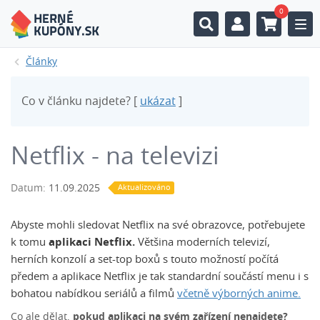
0
Togg
Články
Co v článku najdete? [
ukázat
]
Netflix - na televizi
Datum:
11.09.2025
Aktualizováno
Abyste mohli sledovat Netflix na své obrazovce, potřebujete
k tomu
aplikaci Netflix.
Většina moderních televizí,
herních konzolí a set-top boxů s touto možností počítá
předem a aplikace Netflix je tak standardní součástí menu i s
bohatou nabídkou seriálů a filmů
včetně výborných anime.
Co ale dělat,
pokud aplikaci na svém zařízení nenajdete?