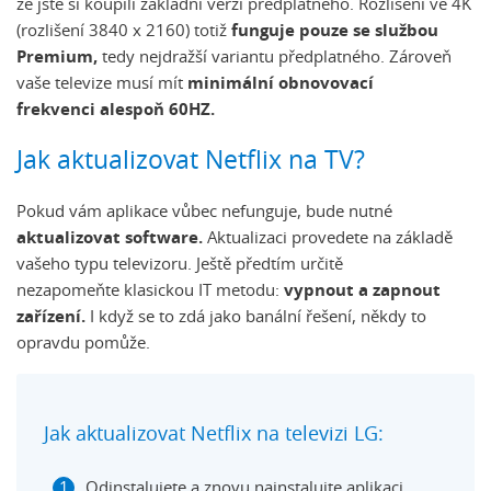
že jste si koupili základní verzi předplatného. Rozlišení ve 4K
(rozlišení 3840 x 2160) totiž
funguje pouze se službou
Premium,
tedy nejdražší variantu předplatného. Zároveň
vaše televize musí mít
minimální obnovovací
frekvenci alespoň 60HZ.
Jak aktualizovat Netflix na TV?
Pokud vám aplikace vůbec nefunguje, bude nutné
aktualizovat software.
Aktualizaci provedete na základě
vašeho typu televizoru. Ještě předtím určitě
nezapomeňte klasickou IT metodu:
vypnout a zapnout
zařízení.
I když se to zdá jako banální řešení, někdy to
opravdu pomůže.
Jak aktualizovat Netflix na televizi LG:
Odinstalujete a znovu nainstalujte aplikaci