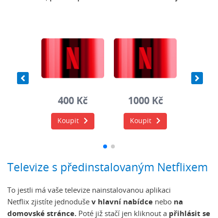
0 Kč
400 Kč
1000 Kč
400
it
Koupit
Koupit
Koup
Televize s předinstalovaným Netflixem
To jestli má vaše televize nainstalovanou aplikaci
Netflix zjistíte jednoduše
v hlavní nabídce
nebo
na
domovské stránce.
Poté již stačí jen kliknout a
přihlásit se