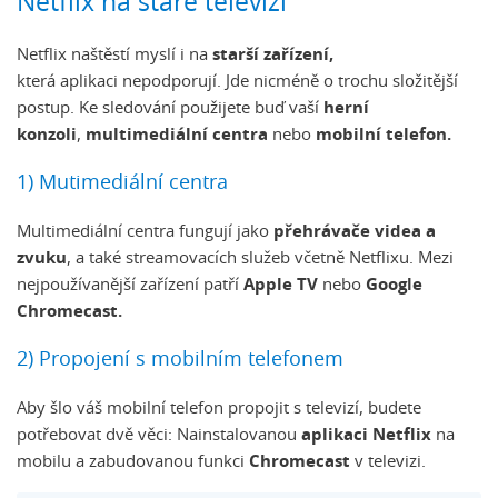
Netflix na staré televizi
Netflix naštěstí myslí i na
starší zařízení,
která aplikaci nepodporují. Jde nicméně o trochu složitější
postup. Ke sledování použijete buď vaší
herní
konzoli
,
multimediální centra
nebo
mobilní telefon.
1) Mutimediální centra
Multimediální centra fungují jako
přehrávače videa a
zvuku
, a také streamovacích služeb včetně Netflixu. Mezi
nejpoužívanější zařízení patří
Apple TV
nebo
Google
Chromecast.
2) Propojení s mobilním telefonem
Aby šlo váš mobilní telefon propojit s televizí, budete
potřebovat dvě věci: Nainstalovanou
aplikaci Netflix
na
mobilu a zabudovanou funkci
Chromecast
v televizi.