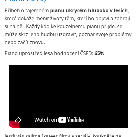
Příběh o tajemném
pianu ukrytém hluboko v lesích
,
které dokáže měnit životy těm, kteří ho objeví a zahrají
si na něj. Každý kdo ke kouzelnému pianu přijde, se
může skrz jeho hudbu uzdravit, poznat svoje problémy
nebo začít znovu.
Piano uprostřed lesa hodnocení ČSFD:
65%
Jestli vás zajímají queer filmy a seriály, koukněte na