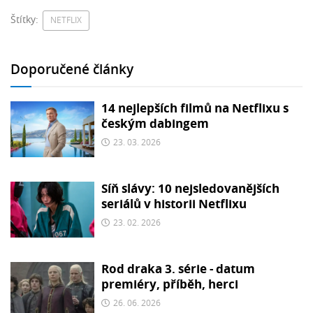
Štítky:
NETFLIX
Doporučené články
14 nejlepších filmů na Netflixu s
českým dabingem
23. 03. 2026
Síň slávy: 10 nejsledovanějších
seriálů v historii Netflixu
23. 02. 2026
Rod draka 3. série - datum
premiéry, příběh, herci
26. 06. 2026