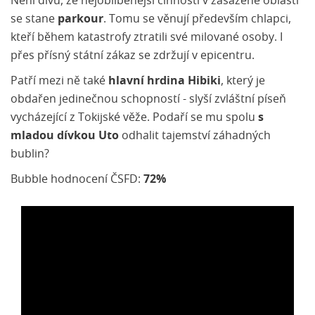
Není divu, že nejoblíbenější činností v zasažené oblasti
se stane
parkour
. Tomu se věnují především chlapci,
kteří během katastrofy ztratili své milované osoby. I
přes přísný státní zákaz se zdržují v epicentru.
Patří mezi ně také
hlavní hrdina Hibiki
, který je
obdařen jedinečnou schopností - slyší zvláštní píseň
vycházející z Tokijské věže. Podaří se mu spolu
s
mladou dívkou Uto
odhalit tajemství záhadných
bublin?
Bubble hodnocení ČSFD:
72%