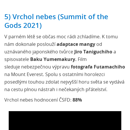
5) Vrchol nebes (Summit of the
Gods 2021)
V parném létě se občas moc rádi zchladíme. K tomu
nám dokonale poslouží
adaptace mangy
od
uznávaného japonského tvůrce
Jiro Taniguchiho
a
spisovatele
Baku Yumemakury.
Film
sleduje nebezpečnou výpravu
fotografa Futamachiho
na Mount Everest. Spolu s ostatními horolezci
posedlými touhou zdolat nejvyšší horu světa se vydává
na cestu plnou nástrah i nečekaných přátelství.
Vrchol nebes hodnocení ČSFD:
88%