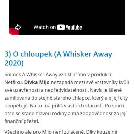
3) O chloupek (A Whisker Away
2020)
Snímek A Whisker Away vznikl přímo v produkci
Netflixu.
Dívka Mijo
nezapadá mezi své vrstevníky kvůli
své uzavřenosti a nepředvídatelnosti. Navíc je šíleně
zamilovaná do stejně starého chlapce, který ale její city
neopětuje. Na to má příliš vlastních starostí. Po smrti
otce se stane hlavou rodiny a má zodpovědnost za její
finanční přežití.
Všechno ale pro Mijo není ztracené. Díky kouzelné