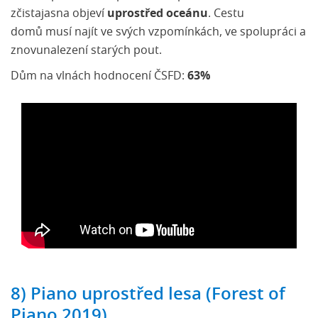
zčistajasna objeví
uprostřed oceánu
. Cestu
domů musí najít ve svých vzpomínkách, ve spolupráci a
znovunalezení starých pout.
Dům na vlnách hodnocení ČSFD:
63%
8) Piano uprostřed lesa (Forest of
Piano 2019)