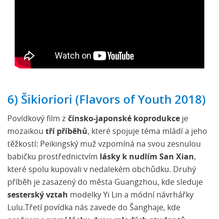
6) Šikioriori (Flavors of Youth 2018)
Povídkový film z
čínsko-japonské koprodukce
je
mozaikou
tří příběhů
, které spojuje téma mládí a jeho
těžkostí: Peikingský muž vzpomíná na svou zesnulou
babičku prostřednictvím
lásky k nudlím San Xian
,
které spolu kupovali v nedalekém obchůdku. Druhý
příběh je zasazený do města Guangzhou, kde sleduje
sesterský vztah
modelky Yi Lin a módní návrhářky
Lulu.Třetí povídka nás zavede do Šanghaje, kde