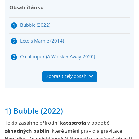
Obsah článku
Bubble (2022)
Léto s Marnie (2014)
O chloupek (A Whisker Away 2020)
Léto, kdy zemřel Hikaru (2025)
Zobrazit celý obsah
Vrchol nebes (Summit of the Gods 2021)
Šikioriori (Flavors of Youth 2018)
1) Bubble (2022)
Dům na vlnách (Drifting Home 2022)
Tokio zasáhne přírodní
katastrofa
v podobě
záhadných bublin
, které změní pravidla gravitace.
Piano uprostřed lesa (Forest of Piano 2019)