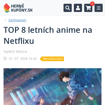
0
Togg
Zajímavosti
TOP 8 letních anime na
Netflixu
Vojtěch Mišura
01. 07. 2026 16:42
Aktualizováno