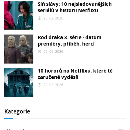
Síň slávy: 10 nejsledovanějších
seriálů v historii Netflixu
23. 02. 2026
Rod draka 3. série - datum
premiéry, příběh, herci
26. 06. 2026
10 hororů na Netflixu, které tě
zaručeně vyděsí!
23. 02. 2026
Kategorie