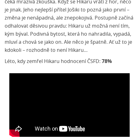
čeká mrazivá zkouška. Když se Hikaru vrátí z hor, něco
je jinak. Jeho nejlepší přítel Jošiki to pozná jako první –
změna je nenápadná, ale znepokojivá. Postupně začíná
odhalovat děsivou pravdu: Hikaru už možná není tím,
kým býval. Podivná bytost, která ho nahradila, vypadá,
mluví a chová se jako on. Ale něco je špatně. Ať už to je
kdokoli – rozhodně to není Hikaru…
Léto, kdy zemřel Hikaru hodnocení ČSFD:
78%