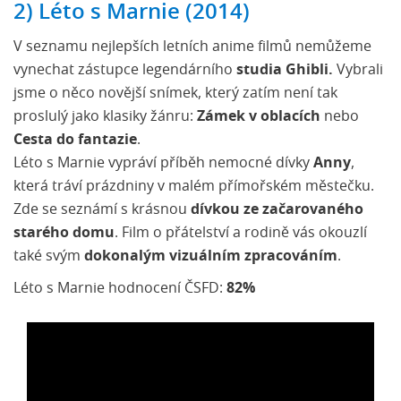
2) Léto s Marnie (2014)
V seznamu nejlepších letních anime filmů nemůžeme
vynechat zástupce legendárního
studia Ghibli.
Vybrali
jsme o něco novější snímek, který zatím není tak
proslulý jako klasiky žánru:
Zámek v oblacích
nebo
Cesta do fantazie
.
Léto s Marnie vypráví příběh nemocné dívky
Anny
,
která tráví prázdniny v malém přímořském městečku.
Zde se seznámí s krásnou
dívkou ze začarovaného
starého domu
. Film o přátelství a rodině vás okouzlí
také svým
dokonalým vizuálním zpracováním
.
Léto s Marnie hodnocení ČSFD:
82%