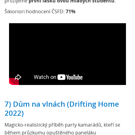
prožijeme
první lásku dvou mladých studentů
.
Šikioriori hodnocení ČSFD:
71%
7) Dům na vlnách (Drifting Home
2022)
Magicko-realistický příběh party kamarádů, kteří se
během průzkumu opuštěného paneláku