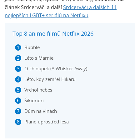
článek Srdcerváči a další
Srdcerváči a dalších 11
nejlepších LGBT+ seriálů na Netflixu
.
Top 8 anime filmů Netflix 2026
Bubble
Léto s Marnie
O chloupek (A Whisker Away)
Léto, kdy zemřel Hikaru
Vrchol nebes
Šikioriori
Dům na vlnách
Piano uprostřed lesa