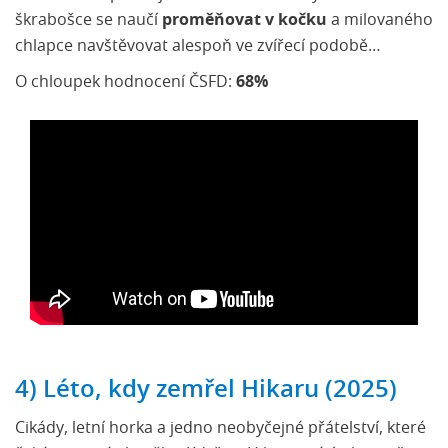
škrabošce se naučí
proměňovat v kočku
a milovaného
chlapce navštěvovat alespoň ve zvířecí podobě…
O chloupek hodnocení ČSFD:
68%
4) Léto, kdy zemřel Hikaru (2025)
Cikády, letní horka a jedno neobyčejné přátelství, které