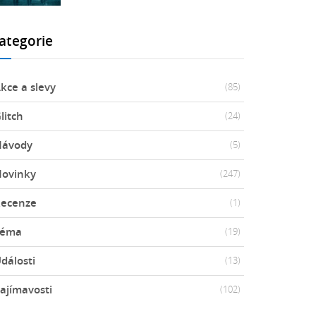
ategorie
kce a slevy
(85)
litch
(24)
Návody
(5)
ovinky
(247)
ecenze
(1)
Téma
(19)
dálosti
(13)
ajímavosti
(102)