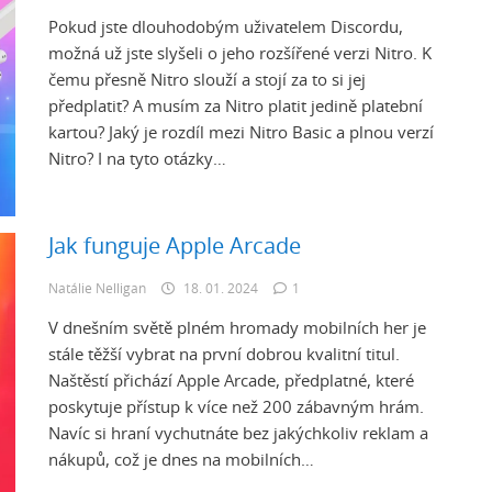
Pokud jste dlouhodobým uživatelem Discordu,
možná už jste slyšeli o jeho rozšířené verzi Nitro. K
čemu přesně Nitro slouží a stojí za to si jej
předplatit? A musím za Nitro platit jedině platební
kartou? Jaký je rozdíl mezi Nitro Basic a plnou verzí
Nitro? I na tyto otázky…
Jak funguje Apple Arcade
Natálie Nelligan
18. 01. 2024
1
V dnešním světě plném hromady mobilních her je
stále těžší vybrat na první dobrou kvalitní titul.
Naštěstí přichází Apple Arcade, předplatné, které
poskytuje přístup k více než 200 zábavným hrám.
Navíc si hraní vychutnáte bez jakýchkoliv reklam a
nákupů, což je dnes na mobilních…