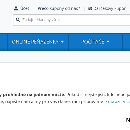
Účet
Prečo kupóny od nás?
Darčekový kupón
ONLINE PEŇAŽENKY
POČÍTAČE
y přehledně na jednom místě.
Pokud si nejste jistí, kde nebo j
te, napište nám a my pro vás článek rádi připravíme.
Zobrazit víc
N