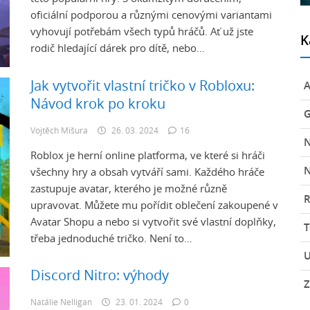
oficiální podporou a různými cenovými variantami
vyhovují potřebám všech typů hráčů. Ať už jste
K
rodič hledající dárek pro dítě, nebo…
Jak vytvořit vlastní tričko v Robloxu:
A
Návod krok po kroku
G
Vojtěch Mišura
26. 03. 2024
16
Roblox je herní online platforma, ve které si hráči
N
všechny hry a obsah vytváří sami. Každého hráče
zastupuje avatar, kterého je možné různě
R
upravovat. Můžete mu pořídit oblečení zakoupené v
Avatar Shopu a nebo si vytvořit své vlastní doplňky,
třeba jednoduché tričko. Není to…
U
Discord Nitro: výhody
Z
Natálie Nelligan
23. 01. 2024
0