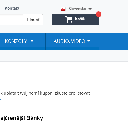
Kontakt
Slovensko
0
Košík
Hladať
KONZOLY
AUDIO, VIDEO
ak uplatnit tvůj herní kupon, zkuste prolistovat
e.
ejčtenější články