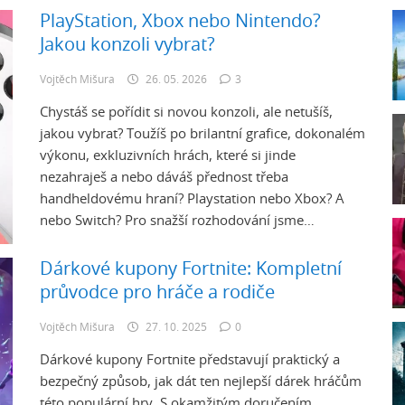
PlayStation, Xbox nebo Nintendo?
Jakou konzoli vybrat?
Vojtěch Mišura
26. 05. 2026
3
Chystáš se pořídit si novou konzoli, ale netušíš,
jakou vybrat? Toužíš po brilantní grafice, dokonalém
výkonu, exkluzivních hrách, které si jinde
nezahraješ a nebo dáváš přednost třeba
handheldovému hraní? Playstation nebo Xbox? A
nebo Switch? Pro snažší rozhodování jsme…
Dárkové kupony Fortnite: Kompletní
průvodce pro hráče a rodiče
Vojtěch Mišura
27. 10. 2025
0
Dárkové kupony Fortnite představují praktický a
bezpečný způsob, jak dát ten nejlepší dárek hráčům
této populární hry. S okamžitým doručením,