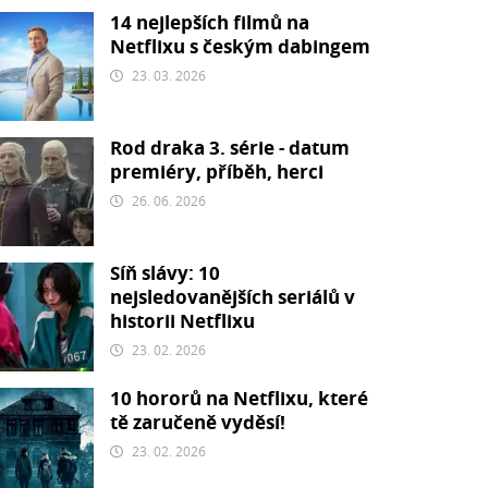
14 nejlepších filmů na
Netflixu s českým dabingem
23. 03. 2026
Rod draka 3. série - datum
premiéry, příběh, herci
26. 06. 2026
Síň slávy: 10
nejsledovanějších seriálů v
historii Netflixu
23. 02. 2026
10 hororů na Netflixu, které
tě zaručeně vyděsí!
23. 02. 2026