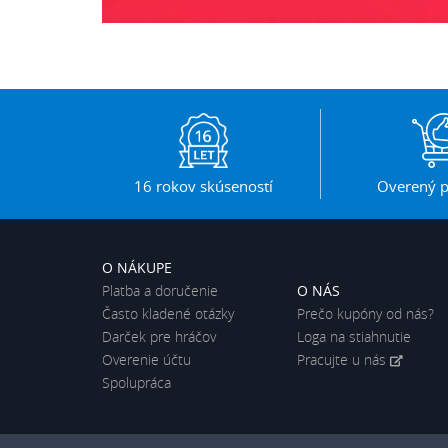
16 rokov skúseností
Overený p
O NÁKUPE
Platba a doručenie
O NÁS
Často kladené otázky
Prečo kupóny od nás?
Darček pre hráčov
Loga na stiahnutie
Overenie účtu
Pracujte u nás
Spolupráca