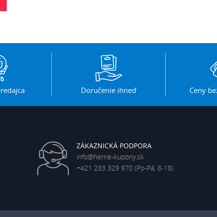
redajca
Doručenie ihneď
Ceny be
ZÁKAZNICKÁ PODPORA
info@herne-kupony.sk
+421 233 329 970
(Po-Pá, 8-18)