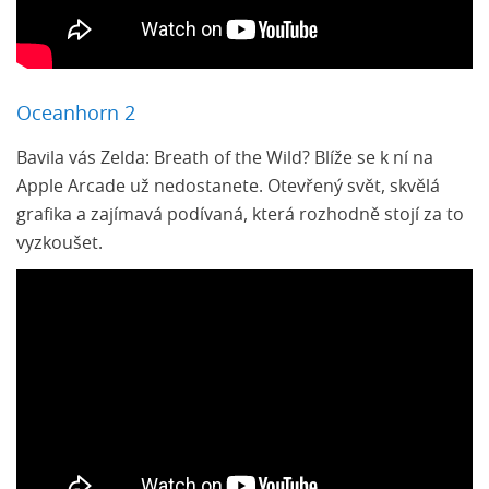
Oceanhorn 2
Bavila vás Zelda: Breath of the Wild? Blíže se k ní na
Apple Arcade už nedostanete. Otevřený svět, skvělá
grafika a zajímavá podívaná, která rozhodně stojí za to
vyzkoušet.