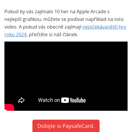
Pokud by vás zajímalo 10 her na Apple Arcade s
nejlepší grafikou, můžete se podívat například na toto
video. A pokud vás obecně zajímají
nejočekávanější hry
roku 2024
, přečtěte si náš článek.
Dobijte si PaysafeCard.