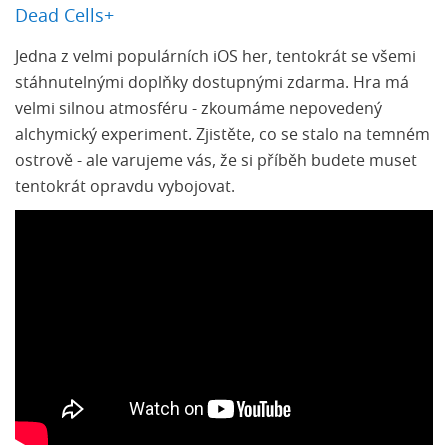
Dead Cells+
Jedna z velmi populárních iOS her, tentokrát se všemi
stáhnutelnými doplňky dostupnými zdarma. Hra má
velmi silnou atmosféru - zkoumáme nepovedený
alchymický experiment. Zjistěte, co se stalo na temném
ostrově - ale varujeme vás, že si příběh budete muset
tentokrát opravdu vybojovat.