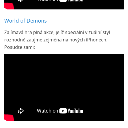
World of Demons
Zajímavá hra plná akce, jejíž speciální vizuální styl
rozhodně zaujme zejména na nových iPhonech.
Posuďte sami: