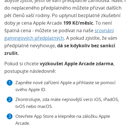
abyste zjistili, jestli se vám předplatné zamlouvá. Navíc i
do neplaceného předplatného můžete přizvat dalších
pět členů vaší rodiny. Po uplynutí bezplatné zkušební
doby je cena Apple Arcade
199 Kč/měsíc
. To není
špatná cena - můžete se podívat na naše
srovnání
gamingových předplatných
. A pokud zjistíte, že vám
předplatné nevyhovuje,
dá se kdykoliv bez sankcí
zrušit.
Pokud si chcete
vyzkoušet Apple Arcade zdarma
,
postupujte následovně:
Zapněte nové zařízení Apple a přihlaste se pomocí
svého Apple ID.
Zkontrolujte, zda máte nejnovější verzi iOS, iPadOS,
tvOS nebo macOS.
Otevřete App Store a klepněte na záložku Apple
Arcade.