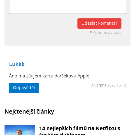
Odeslat komentář
*
Povinné položky
Lukáš
Áno ma záujem kartu darčekovu Apple
07. srpna 2025 15:12
Odpovědět
Nejčtenější články
14 nejlepších filmů na Netflixu s