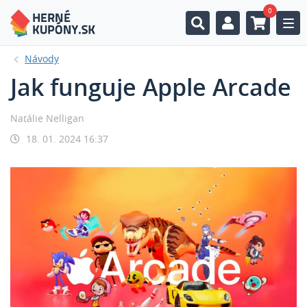
0
Togg
Návody
Jak funguje Apple Arcade
Natálie Nelligan
18. 01. 2024 16:37