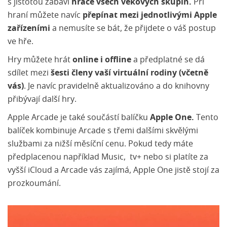
s jistotou zabaví
hráče všech věkových skupin.
Při
hraní můžete navíc
přepínat mezi jednotlivými Apple
zařízeními
a nemusíte se bát, že přijdete o váš postup
ve hře.
Hry můžete hrát
online i offline
a předplatné se dá
sdílet mezi
šesti členy vaší virtuální rodiny (včetně
vás)
. Je navíc pravidelně aktualizováno a do knihovny
přibývají další hry.
Apple Arcade je také součástí balíčku
Apple One.
Tento
balíček kombinuje Arcade s třemi dalšími skvělými
službami za nižší měsíční cenu. Pokud tedy máte
předplacenou například Music, tv+ nebo si platíte za
vyšší iCloud a Arcade vás zajímá, Apple One jistě stojí za
prozkoumání.