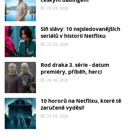
českým dabingem
23. 03. 2026
Síň slávy: 10 nejsledovanějších
seriálů v historii Netflixu
23. 02. 2026
Rod draka 3. série - datum
premiéry, příběh, herci
26. 06. 2026
10 hororů na Netflixu, které tě
zaručeně vyděsí!
23. 02. 2026