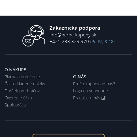
Zákaznická podpora
info@herne-kupony.sk
+421 233 329 970
(Po-Pá, 8-18)
O NÁKUPE
Platba a doručenie
O NÁS
Často kladené otázky
Prečo kupóny od nás?
Darček pre hráčov
Loga na stiahnutie
Overenie účtu
Pracujte u nás
Spolupráca