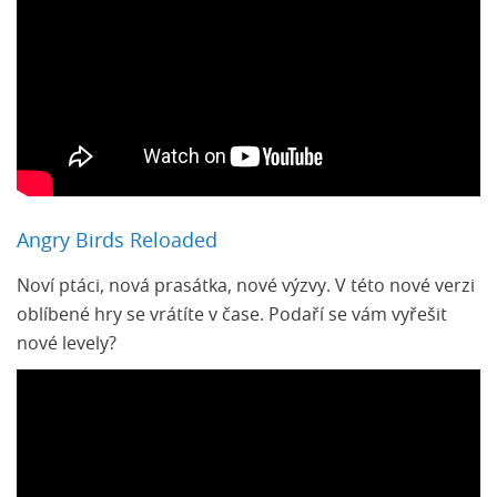
Angry Birds Reloaded
Noví ptáci, nová prasátka, nové výzvy. V této nové verzi
oblíbené hry se vrátíte v čase. Podaří se vám vyřešit
nové levely?