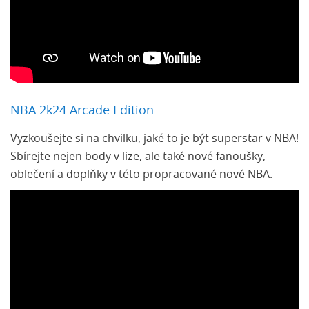
NBA 2k24 Arcade Edition
Vyzkoušejte si na chvilku, jaké to je být superstar v NBA!
Sbírejte nejen body v lize, ale také nové fanoušky,
oblečení a doplňky v této propracované nové NBA.