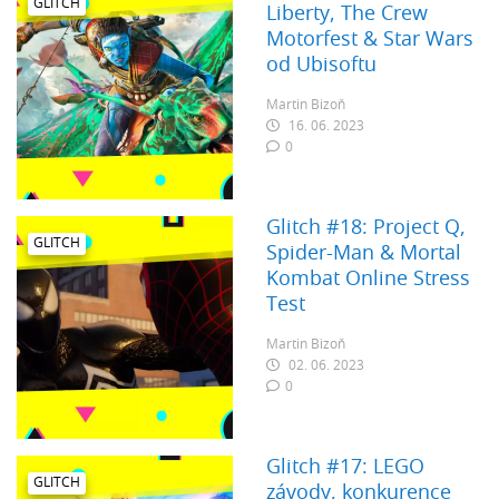
GLITCH
Liberty, The Crew
Motorfest & Star Wars
od Ubisoftu
Martin Bizoň
16. 06. 2023
0
Glitch #18: Project Q,
GLITCH
Spider-Man & Mortal
Kombat Online Stress
Test
Martin Bizoň
02. 06. 2023
0
Glitch #17: LEGO
GLITCH
závody, konkurence