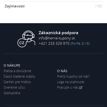
Zajímavosti
(102)
Zákaznická podpora
info@herne-kupony.sk
+421 233 329 970
(Po-Pá, 8-18)
O NÁKUPE
Platba a doručenie
O NÁS
Často kladené otázky
Prečo kupóny od nás?
Darček pre hráčov
Loga na stiahnutie
Overenie účtu
Pracujte u nás
Spolupráca