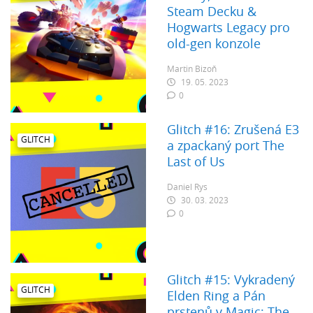
Steam Decku &
Hogwarts Legacy pro
old-gen konzole
Martin Bizoň
19. 05. 2023
0
Glitch #16: Zrušená E3
GLITCH
a zpackaný port The
Last of Us
Daniel Rys
30. 03. 2023
0
Glitch #15: Vykradený
GLITCH
Elden Ring a Pán