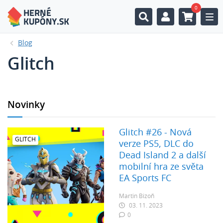
0
Togg
Blog
Glitch
Novinky
Glitch #26 - Nová
GLITCH
verze PS5, DLC do
Dead Island 2 a další
mobilní hra ze světa
EA Sports FC
Martin Bizoň
03. 11. 2023
0