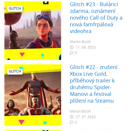
Glitch #23 - Bulánci
GLITCH
zdarma, oznámení
nového Call of Duty a
nová famfrpálová
videohra
Martin Bizoň
11. 08. 2023
0
Glitch #22 - zrušení
GLITCH
Xbox Live Gold,
příběhový trailer k
druhému Spider-
Manovi a festival
plížení na Steamu
Martin Bizoň
27. 07. 2023
0