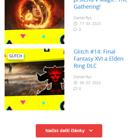
prstenů v Magic: The
Gathering!
Daniel Rys
17. 03. 2023
0
Glitch #14: Final
GLITCH
Fantasy XVI a Elden
Ring DLC
Daniel Rys
06. 03. 2023
0
Načíst další články