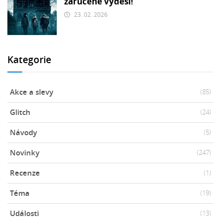
zaručeně vyděsí!
23. 02. 2026
Kategorie
Akce a slevy
(85)
Glitch
(24)
Návody
(5)
Novinky
(247)
Recenze
(1)
Téma
(19)
Události
(13)