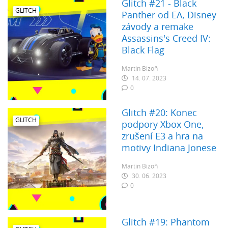
Glitch #21 - Black
GLITCH
Panther od EA, Disney
závody a remake
Assassins's Creed IV:
Black Flag
Martin Bizoň
14. 07. 2023
0
Glitch #20: Konec
GLITCH
podpory Xbox One,
zrušení E3 a hra na
motivy Indiana Jonese
Martin Bizoň
30. 06. 2023
0
Glitch #19: Phantom