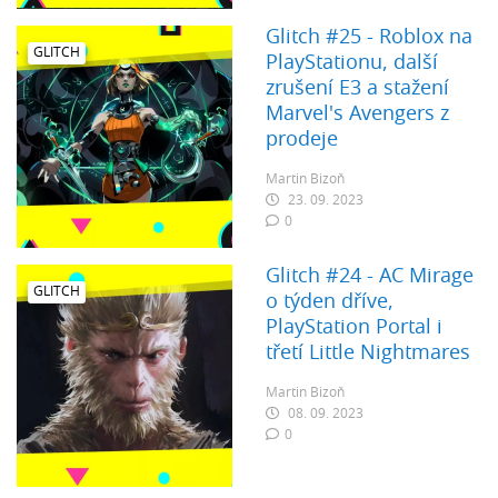
Glitch #25 - Roblox na
GLITCH
PlayStationu, další
zrušení E3 a stažení
Marvel's Avengers z
prodeje
Martin Bizoň
23. 09. 2023
0
Glitch #24 - AC Mirage
GLITCH
o týden dříve,
PlayStation Portal i
třetí Little Nightmares
Martin Bizoň
08. 09. 2023
0