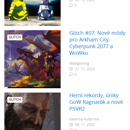
02. 12. 2022
0
Glitch #07: Nové módy
GLITCH
pro Arkham City,
Cyberpunk 2077 a
WoWko
Redlightning
21. 11. 2022
0
Herní rekordy, úniky
GLITCH
GoW Ragnarök a nové
PSVR2
Kateřina Kučerová
08. 11. 2022