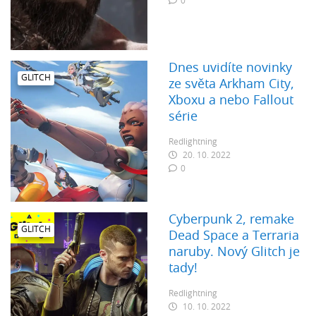
0
Dnes uvidíte novinky
GLITCH
ze světa Arkham City,
Xboxu a nebo Fallout
série
Redlightning
20. 10. 2022
0
Cyberpunk 2, remake
GLITCH
Dead Space a Terraria
naruby. Nový Glitch je
tady!
Redlightning
10. 10. 2022