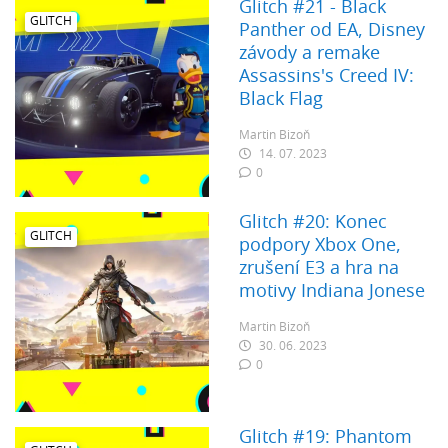
Glitch #21 - Black
GLITCH
Panther od EA, Disney
závody a remake
Assassins's Creed IV:
Black Flag
Martin Bizoň
14. 07. 2023
0
Glitch #20: Konec
GLITCH
podpory Xbox One,
zrušení E3 a hra na
motivy Indiana Jonese
Martin Bizoň
30. 06. 2023
0
Glitch #19: Phantom