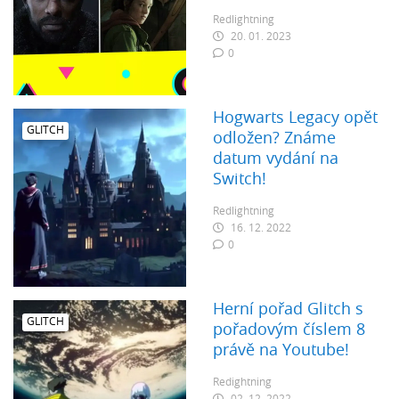
Redlightning
20. 01. 2023
0
Hogwarts Legacy opět
GLITCH
odložen? Známe
datum vydání na
Switch!
Redlightning
16. 12. 2022
0
Herní pořad Glitch s
GLITCH
pořadovým číslem 8
právě na Youtube!
Redightning