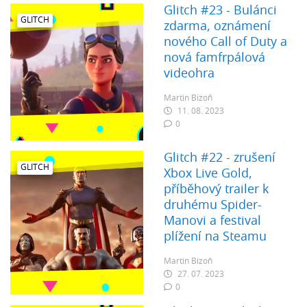
Glitch #23 - Bulánci
GLITCH
zdarma, oznámení
nového Call of Duty a
nová famfrpálová
videohra
Martin Bizoň
11. 08. 2023
0
Glitch #22 - zrušení
GLITCH
Xbox Live Gold,
příběhový trailer k
druhému Spider-
Manovi a festival
plížení na Steamu
Martin Bizoň
27. 07. 2023
0