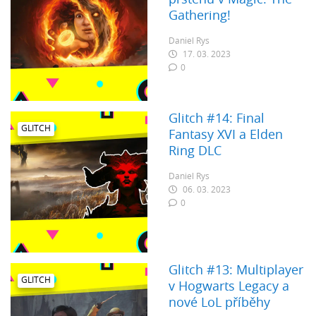
prstenů v Magic: The
Gathering!
Daniel Rys
17. 03. 2023
0
Glitch #14: Final
GLITCH
Fantasy XVI a Elden
Ring DLC
Daniel Rys
06. 03. 2023
0
Glitch #13: Multiplayer
GLITCH
v Hogwarts Legacy a
nové LoL příběhy