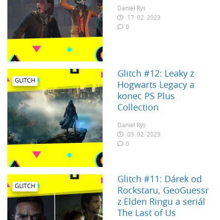
Daniel Rys
17. 02. 2023
0
Glitch #12: Leaky z
GLITCH
Hogwarts Legacy a
konec PS Plus
Collection
Daniel Rys
03. 02. 2023
0
Glitch #11: Dárek od
GLITCH
Rockstaru, GeoGuessr
z Elden Ringu a seriál
The Last of Us