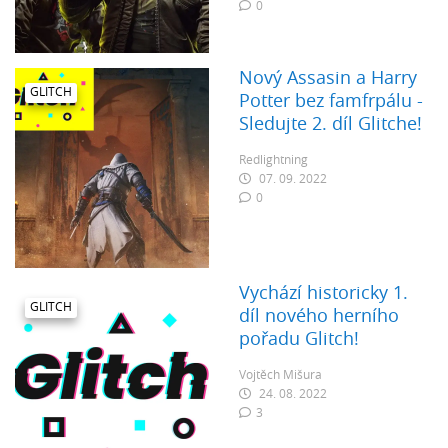
0
Nový Assasin a Harry
GLITCH
Potter bez famfrpálu -
Sledujte 2. díl Glitche!
Redlightning
07. 09. 2022
0
Vychází historicky 1.
GLITCH
díl nového herního
pořadu Glitch!
Vojtěch Mišura
24. 08. 2022
3