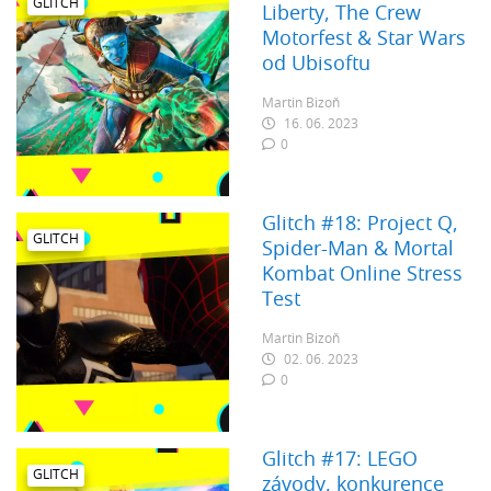
GLITCH
Liberty, The Crew
Motorfest & Star Wars
od Ubisoftu
Martin Bizoň
16. 06. 2023
0
Glitch #18: Project Q,
GLITCH
Spider-Man & Mortal
Kombat Online Stress
Test
Martin Bizoň
02. 06. 2023
0
Glitch #17: LEGO
GLITCH
závody, konkurence