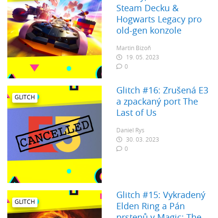
Steam Decku &
Hogwarts Legacy pro
old-gen konzole
Martin Bizoň
19. 05. 2023
0
Glitch #16: Zrušená E3
GLITCH
a zpackaný port The
Last of Us
Daniel Rys
30. 03. 2023
0
Glitch #15: Vykradený
GLITCH
Elden Ring a Pán