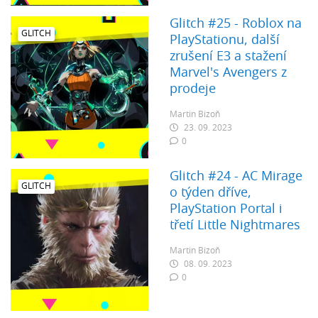
Glitch #25 - Roblox na
GLITCH
PlayStationu, další
zrušení E3 a stažení
Marvel's Avengers z
prodeje
Martin Bizoň
23. 09. 2023
0
Glitch #24 - AC Mirage
GLITCH
o týden dříve,
PlayStation Portal i
třetí Little Nightmares
Martin Bizoň
08. 09. 2023
0