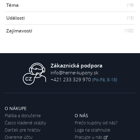
Téma
(19)
Události
(13)
Zajímavosti
(102)
Zákaznická podpora
info@herne-kupony.sk
+421 233 329 970
(Po-Pá, 8-18)
O NÁKUPE
Platba a doručenie
O NÁS
Často kladené otázky
Prečo kupóny od nás?
Darček pre hráčov
Loga na stiahnutie
Overenie účtu
Pracujte u nás