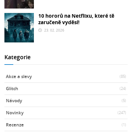
10 hororů na Netflixu, které tě
zaručeně vyděsí!
23. 02. 2026
Kategorie
Akce a slevy
(85)
Glitch
(24)
Návody
(5)
Novinky
(247)
Recenze
(1)