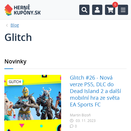
0
Togg
Blog
Glitch
Novinky
Glitch #26 - Nová
GLITCH
verze PS5, DLC do
Dead Island 2 a další
mobilní hra ze světa
EA Sports FC
Martin Bizoň
03. 11. 2023
0