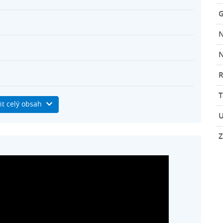
G
N
R
it celý obsah
U
Z