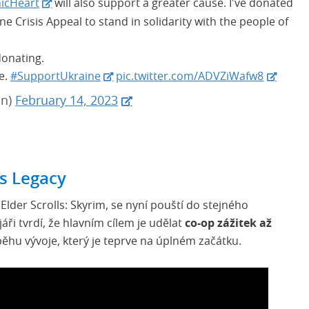
icHeart
will also support a greater cause. I've donated
ine Crisis Appeal to stand in solidarity with the people of
donating.
e.
#SupportUkraine
pic.twitter.com/ADVZiWafw8
on)
February 14, 2023
s Legacy
 Elder Scrolls: Skyrim, se nyní pouští do stejného
jáři tvrdí, že hlavním cílem je udělat
co-op zážitek až
běhu vývoje, který je teprve na úplném začátku.