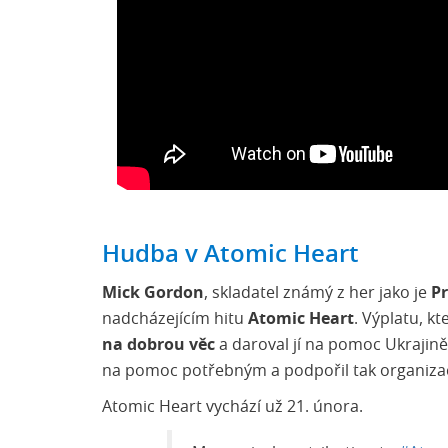
Hudba v Atomic Heart
Mick Gordon
, skladatel známý z her jako je
P
nadcházejícím hitu
Atomic Heart
. Výplatu, k
na dobrou věc
a daroval jí na pomoc Ukrajině
na pomoc potřebným a podpořil tak organizace
Atomic Heart vychází už 21. února.