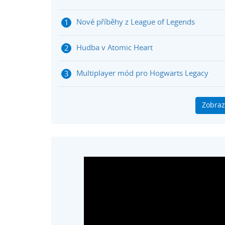
Nové příběhy z League of Legends
Hudba v Atomic Heart
Multiplayer mód pro Hogwarts Legacy
Dead Island 2 o týden dříve
Zobraz
Dokument o vývoji Psychonauts
PlayStation VR 2