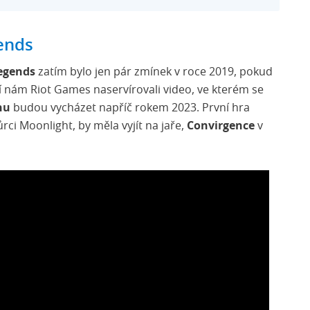
ends
egends
zatím bylo jen pár zmínek v roce 2019, pokud
í nám Riot Games naservírovali video, ve kterém se
nu
budou vycházet napříč rokem 2023. První hra
vůrci Moonlight, by měla vyjít na jaře,
Convirgence
v