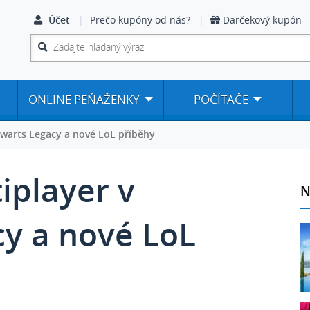
Účet
Prečo kupóny od nás?
Darčekový kupón
ONLINE PEŇAŽENKY
POČÍTAČE
gwarts Legacy a nové LoL příběhy
tiplayer v
N
y a nové LoL