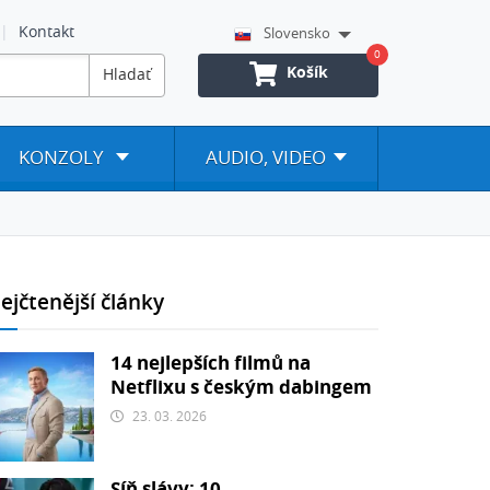
Kontakt
Slovensko
0
Košík
Hladať
KONZOLY
AUDIO, VIDEO
ejčtenější články
14 nejlepších filmů na
Netflixu s českým dabingem
23. 03. 2026
Síň slávy: 10