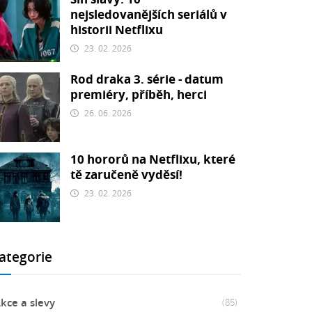
nejsledovanějších seriálů v
historii Netflixu
23. 02. 2026
Rod draka 3. série - datum
premiéry, příběh, herci
26. 06. 2026
10 hororů na Netflixu, které
tě zaručeně vyděsí!
23. 02. 2026
ategorie
kce a slevy
(85)