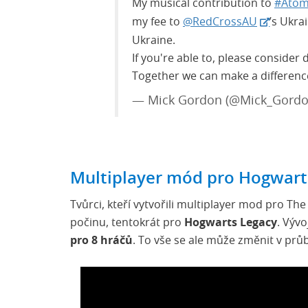
My musical contribution to
#Atom
my fee to
@RedCrossAU
’s Ukra
Ukraine.
If you're able to, please consider 
Together we can make a differenc
— Mick Gordon (@Mick_Gord
Multiplayer mód pro Hogwart
Tvůrci, kteří vytvořili multiplayer mod pro The
počinu, tentokrát pro
Hogwarts Legacy
. Vývo
pro 8 hráčů
. To vše se ale může změnit v prů