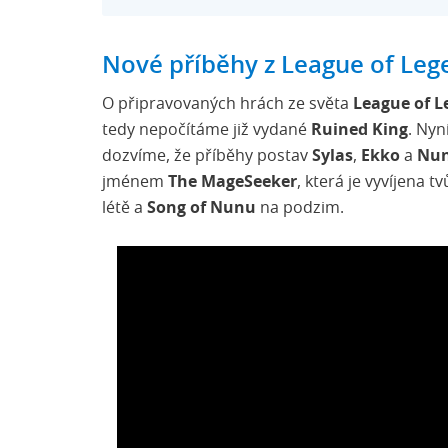
Nové příběhy z League of Leg
O připravovaných hrách ze světa
League of L
tedy nepočítáme již vydané
Ruined King
. Nyn
dozvíme, že příběhy postav
Sylas
,
Ekko
a
Nu
jménem
The MageSeeker
, která je vyvíjena t
létě a
Song of Nunu
na podzim.