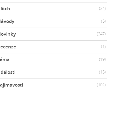
litch
(24)
Návody
(5)
ovinky
(247)
ecenze
(1)
Téma
(19)
dálosti
(13)
ajímavosti
(102)