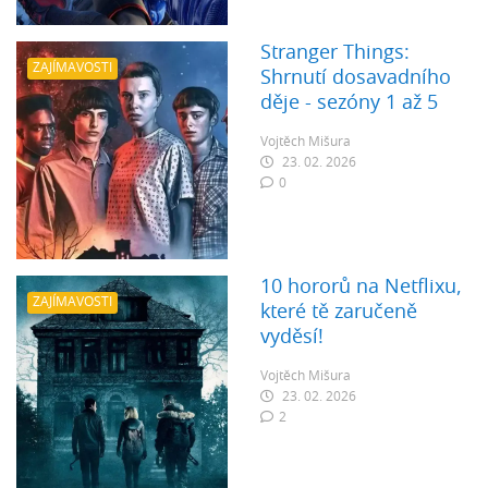
Stranger Things:
ZAJÍMAVOSTI
Shrnutí dosavadního
děje - sezóny 1 až 5
Vojtěch Mišura
23. 02. 2026
0
10 hororů na Netflixu,
ZAJÍMAVOSTI
které tě zaručeně
vyděsí!
Vojtěch Mišura
23. 02. 2026
2