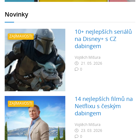
Novinky
10+ nejlepších seriálů
ZAJÍMAVOSTI
na Disney+ s CZ
dabingem
Vojtěch Mišura
21. 05. 2026
0
14 nejlepších filmů na
ZAJÍMAVOSTI
Netflixu s českým
dabingem
Vojtěch Mišura
23. 03. 2026
0