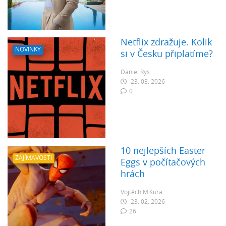
Netflix zdražuje. Kolik
NOVINKY
si v Česku připlatíme?
Daniel Rys
23. 03. 2026
0
10 nejlepších Easter
ZAJÍMAVOSTI
Eggs v počítačových
hrách
Vojtěch Mišura
23. 02. 2026
26