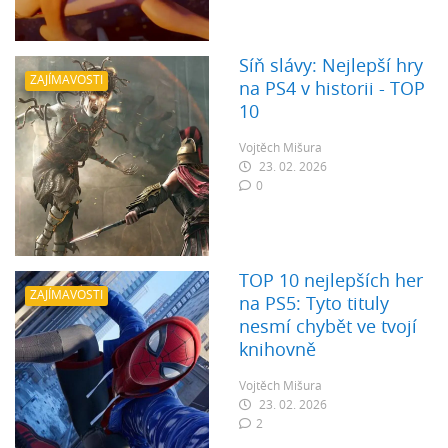
Síň slávy: Nejlepší hry
ZAJÍMAVOSTI
na PS4 v historii - TOP
10
Vojtěch Mišura
23. 02. 2026
0
TOP 10 nejlepších her
ZAJÍMAVOSTI
na PS5: Tyto tituly
nesmí chybět ve tvojí
knihovně
Vojtěch Mišura
23. 02. 2026
2