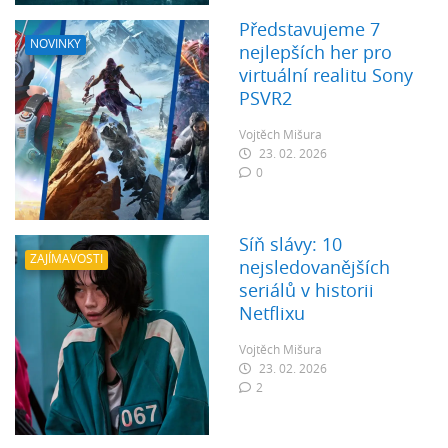
Představujeme 7
NOVINKY
nejlepších her pro
virtuální realitu Sony
PSVR2
Vojtěch Mišura
23. 02. 2026
0
Síň slávy: 10
ZAJÍMAVOSTI
nejsledovanějších
seriálů v historii
Netflixu
Vojtěch Mišura
23. 02. 2026
2