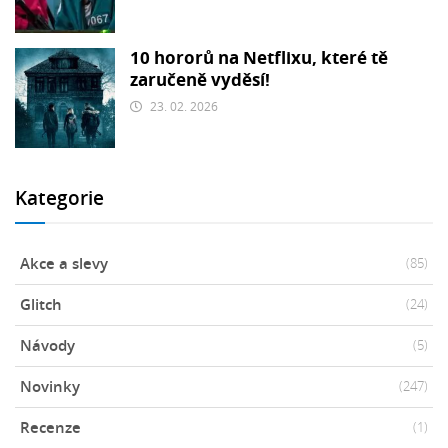
10 hororů na Netflixu, které tě
zaručeně vyděsí!
23. 02. 2026
Kategorie
Akce a slevy
(85)
Glitch
(24)
Návody
(5)
Novinky
(247)
Recenze
(1)