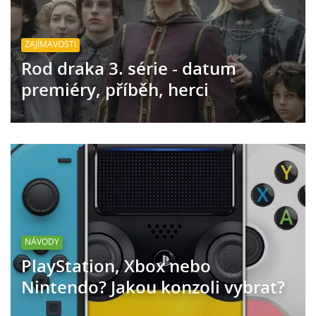
ZAJÍMAVOSTI
Rod draka 3. série - datum
premiéry, příběh, herci
NÁVODY
PlayStation, Xbox nebo
Nintendo? Jakou konzoli vybrat?