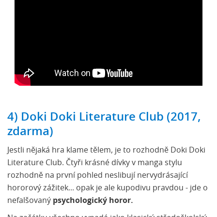
4) Doki Doki Literature Club (2017,
zdarma)
Jestli nějaká hra klame tělem, je to rozhodně Doki Doki
Literature Club. Čtyři krásné dívky v manga stylu
rozhodně na první pohled neslibují nervydrásající
hororový zážitek... opak je ale kupodivu pravdou - jde o
nefalšovaný
psychologický horor.