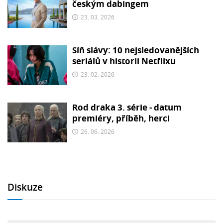
českým dabingem
23. 03. 2026
Síň slávy: 10 nejsledovanějších
seriálů v historii Netflixu
23. 02. 2026
Rod draka 3. série - datum
premiéry, příběh, herci
26. 06. 2026
Diskuze