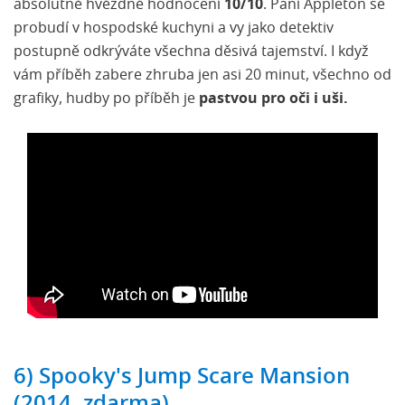
absolutně hvězdné hodnocení
10/10
. Paní Appleton se
probudí v hospodské kuchyni a vy jako detektiv
postupně odkrýváte všechna děsivá tajemství. I když
vám příběh zabere zhruba jen asi 20 minut, všechno od
grafiky, hudby po příběh je
pastvou pro oči i uši.
6) Spooky's Jump Scare Mansion
(2014, zdarma)