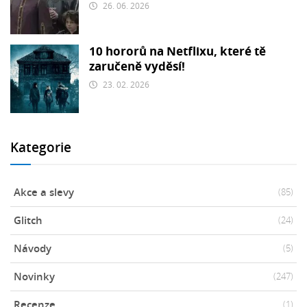
26. 06. 2026
10 hororů na Netflixu, které tě
zaručeně vyděsí!
23. 02. 2026
Kategorie
Akce a slevy
(85)
Glitch
(24)
Návody
(5)
Novinky
(247)
Recenze
(1)