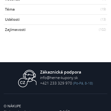
Téma
(19)
Události
(13)
Zajímavosti
(102)
Zákaznická podpora
info@herne-kupony.sk
+421 233 329 970
(Po-Pá, 8-18)
O NÁKUPE