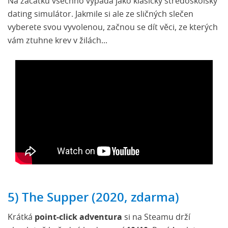
Na začátku všechno vypadá jako klasický středoškolský
dating simulátor. Jakmile si ale ze sličných slečen
vyberete svou vyvolenou, začnou se dít věci, ze kterých
vám ztuhne krev v žilách...
5) The Supper (2020, zdarma)
Krátká
point-click adventura
si na Steamu drží