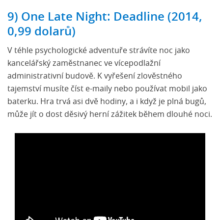
9) One Late Night: Deadline (2014,
0,99 dolarů)
V téhle psychologické adventuře strávíte noc jako
kancelářský zaměstnanec ve vícepodlažní
administrativní budově. K vyřešení zlověstného
tajemství musíte číst e-maily nebo používat mobil jako
baterku. Hra trvá asi dvě hodiny, a i když je plná bugů,
může jít o dost děsivý herní zážitek během dlouhé noci.