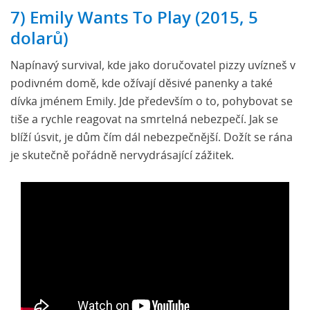
7) Emily Wants To Play (2015, 5
dolarů)
Napínavý survival, kde jako doručovatel pizzy uvízneš v
podivném domě, kde ožívají děsivé panenky a také
dívka jménem Emily. Jde především o to, pohybovat se
tiše a rychle reagovat na smrtelná nebezpečí. Jak se
blíží úsvit, je dům čím dál nebezpečnější. Dožít se rána
je skutečně pořádně nervydrásající zážitek.