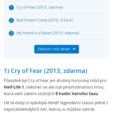
Cry of Fear (2013, zdarma)
Bad Dream Coma (2016, 9 Euro)
My friend is a Raven (2019, zdarma)
Doki Doki Literature Club (2017, zdarma)
Zobrazit celý obsah
The Supper (2020, zdarma)
1) Cry of Fear (2013, zdarma)
Spooky's Jump Scare Mansion (2014, zdarma)
Původně byl Cry of Fear jen drobný hororový mód pro
Emily Wants To Play (2015, 5 dolarů)
Half-Life 1
, nakonec se ale stal plnohodnotnou hrou,
která vám zabere slušných
8 hodin herního času
.
No Players Online (2019, zdarma)
Od té doby si vydobyla téměř legendární status jedné z
nejstrašidelnějších her, kterou si můžete zahrát.
One Late Night: Deadline (2014, 0,99 dolarů)