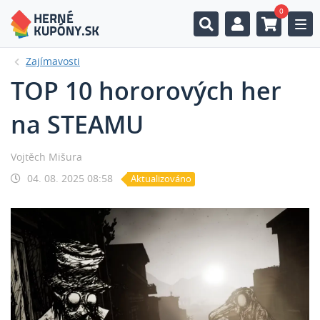
0
Togg
Zajímavosti
TOP 10 hororových her
na STEAMU
Vojtěch Mišura
04. 08. 2025 08:58
Aktualizováno