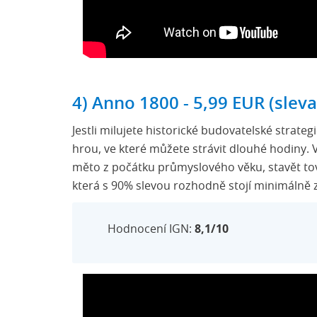
4) Anno 1800 - 5,99 EUR (slev
Jestli milujete historické budovatelské strateg
hrou, ve které můžete strávit dlouhé hodiny.
měto z počátku průmyslového věku, stavět tová
která s 90% slevou rozhodně stojí minimálně 
Hodnocení IGN:
8,1/10