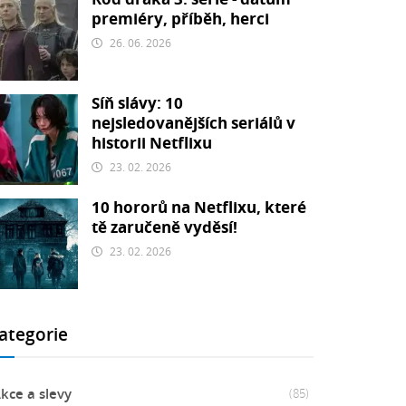
premiéry, příběh, herci
26. 06. 2026
Síň slávy: 10
nejsledovanějších seriálů v
historii Netflixu
23. 02. 2026
10 hororů na Netflixu, které
tě zaručeně vyděsí!
23. 02. 2026
ategorie
kce a slevy
(85)