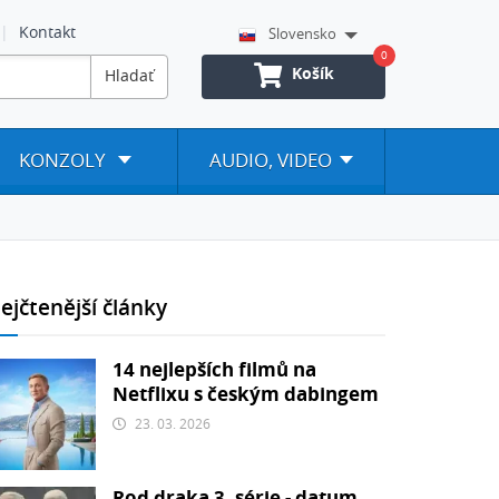
Kontakt
Slovensko
0
Košík
Hladať
KONZOLY
AUDIO, VIDEO
ejčtenější články
14 nejlepších filmů na
Netflixu s českým dabingem
23. 03. 2026
Rod draka 3. série - datum