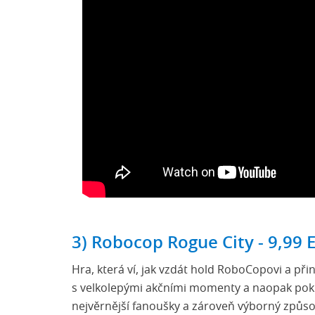
3) Robocop Rogue City - 9,99 
Hra, která ví, jak vzdát hold RoboCopovi a při
s velkolepými akčními momenty a naopak pokl
nejvěrnější fanoušky a zároveň výborný způso