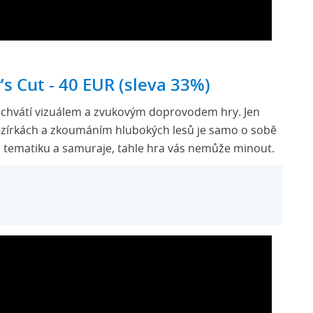
’s Cut - 40 EUR (sleva 33%)
 uchvátí vizuálem a zvukovým doprovodem hry. Jen
jezírkách a zkoumáním hlubokých lesů je samo o sobě
 tematiku a samuraje, tahle hra vás nemůže minout.