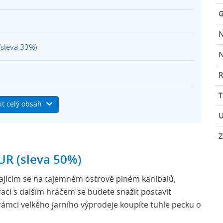
G
(sleva 33%)
N
R
it celý obsah
U
30%)
Z
ech
EUR (sleva 50%)
něné hry
ajícím se na tajemném ostrově plném kanibalů,
aci s dalším hráčem se budete snažit postavit
 rámci velkého jarního výprodeje koupíte tuhle pecku o