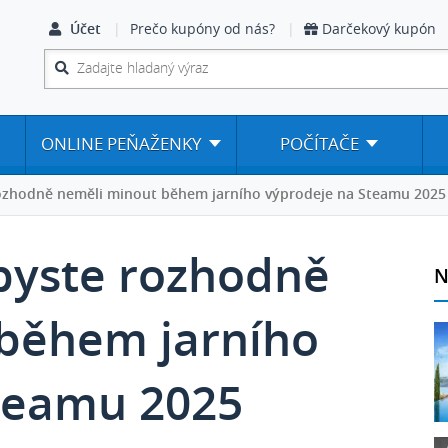
Účet
Prečo kupóny od nás?
Darčekový kupón
ONLINE PEŇAŽENKY
POČÍTAČE
rozhodně neměli minout během jarního výprodeje na Steamu 2025
 byste rozhodně
N
během jarního
teamu 2025