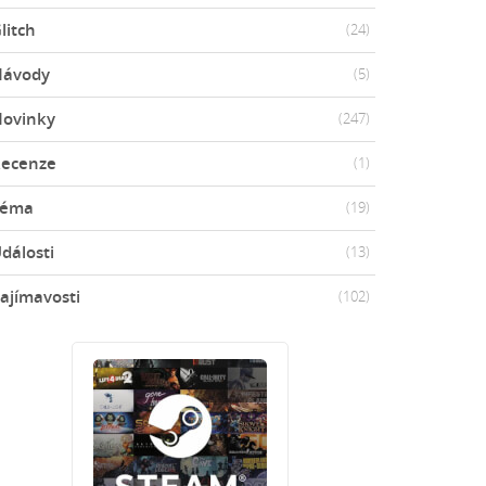
litch
(24)
Návody
(5)
ovinky
(247)
ecenze
(1)
Téma
(19)
dálosti
(13)
ajímavosti
(102)