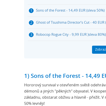
Sons of the Forest - 14,49 EUR (sleva 50%)
Ghost of Tsushima Director’s Cut - 40 EUR 
Robocop Rogue City - 9,99 EUR )sleva 80%)
Anno 1800 - 5,99 EUR (sleva 90%)
Zobraz
Final Fantasy 7 Rebirth - 48,99 EUR (sleva 
Dobití Steam peněženky na Herních kupon
1) Sons of the Forest - 14,49 
Steam Jarní Výprodej 2025: Trailer na zlev
Hororový survival v otevřeném světě odehráv
démonů a jiných "pěkných" obyvatel. V kooper
základnu, obstarat obživu a hlavně - přežít. V
50% levněji!