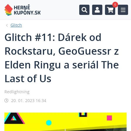
0
Togg
Glitch
Glitch #11: Dárek od
Rockstaru, GeoGuessr z
Elden Ringu a seriál The
Last of Us
Redlightning
20. 01. 2023 16:34