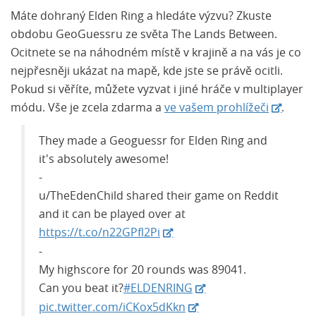
Máte dohraný Elden Ring a hledáte výzvu? Zkuste
obdobu GeoGuessru ze světa The Lands Between.
Ocitnete se na náhodném místě v krajině a na vás je co
nejpřesněji ukázat na mapě, kde jste se právě ocitli.
Pokud si věříte, můžete vyzvat i jiné hráče v multiplayer
módu. Vše je zcela zdarma a
ve vašem prohlížeči
.
They made a Geoguessr for Elden Ring and
it's absolutely awesome!
-
u/TheEdenChild shared their game on Reddit
and it can be played over at
https://t.co/n22GPfl2Pi
-
My highscore for 20 rounds was 89041.
Can you beat it?
#ELDENRING
pic.twitter.com/iCKox5dKkn