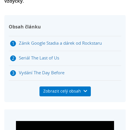
vždycky.
Obsah článku
Zánik Google Stadia a dárek od Rockstaru
Seriál The Last of Us
Vydání The Day Before
GeoGuessr z Elden Ringu
Zobrazit celý obsah