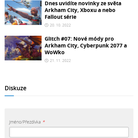
Dnes uvidíte novinky ze světa
Arkham City, Xboxu a nebo
Fallout série
20. 10. 2022
Glitch #07: Nové módy pro
Arkham City, Cyberpunk 2077 a
WoWko
21. 11. 2022
Diskuze
Jméno/Přezdívka
*