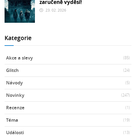
zaručeně vyděsí!
23. 02. 2026
Kategorie
Akce a slevy
(85)
Glitch
(24)
Návody
(5)
Novinky
(247)
Recenze
(1)
Téma
(19)
Události
(13)