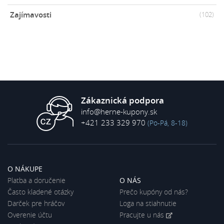
Zajímavosti
(102)
Zákaznická podpora
info@herne-kupony.sk
+421 233 329 970
(Po-Pá, 8-18)
O NÁKUPE
Platba a doručenie
O NÁS
Často kladené otázky
Prečo kupóny od nás?
Darček pre hráčov
Loga na stiahnutie
Overenie účtu
Pracujte u nás