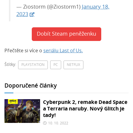
— Ziostorm (@Ziostorm1)
January 18,
2023
Dobít Steam peněženku
Přečtěte si více o
seriálu Last of Us.
Štítky:
PLAYSTATION
PC
NETFLIX
Doporučené články
Cyberpunk 2, remake Dead Space
a Terraria naruby. Nový Glitch je
tady!
10. 10. 2022