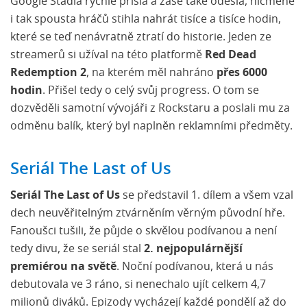
Google Stadia rychle přišla a zase také odešla, nicméně
i tak spousta hráčů stihla nahrát tisíce a tisíce hodin,
které se teď nenávratně ztratí do historie. Jeden ze
streamerů si užíval na této platformě
Red Dead
Redemption 2
, na kterém měl nahráno
přes 6000
hodin
. Přišel tedy o celý svůj progress. O tom se
dozvěděli samotní vývojáři z Rockstaru a poslali mu za
odměnu balík, který byl naplněn reklamními předměty.
Seriál The Last of Us
Seriál The Last of Us
se představil 1. dílem a všem vzal
dech neuvěřitelným ztvárněním věrným původní hře.
Fanoušci tušili, že půjde o skvělou podívanou a není
tedy divu, že se seriál stal
2. nejpopulárnější
premiérou na světě
. Noční podívanou, která u nás
debutovala ve 3 ráno, si nenechalo ujít celkem 4,7
milionů diváků. Epizody vycházejí každé pondělí až do