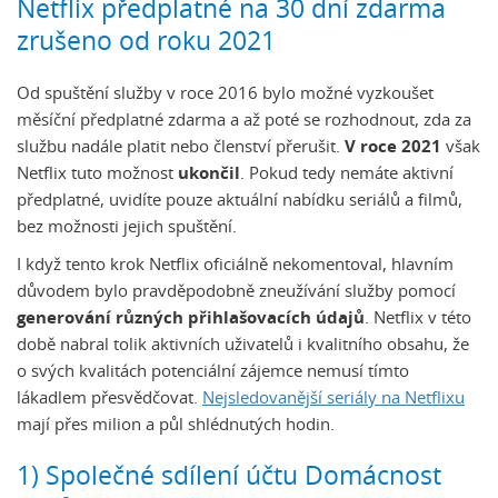
Netflix předplatné na 30 dní zdarma
zrušeno od roku 2021
Od spuštění služby v roce 2016 bylo možné vyzkoušet
měsíční předplatné zdarma a až poté se rozhodnout, zda za
službu nadále platit nebo členství přerušit.
V roce 2021
však
Netflix tuto možnost
ukončil
. Pokud tedy nemáte aktivní
předplatné, uvidíte pouze aktuální nabídku seriálů a filmů,
bez možnosti jejich spuštění.
I když tento krok Netflix oficiálně nekomentoval, hlavním
důvodem bylo pravděpodobně zneužívání služby pomocí
generování různých přihlašovacích údajů
. Netflix v této
době nabral tolik aktivních uživatelů i kvalitního obsahu, že
o svých kvalitách potenciální zájemce nemusí tímto
lákadlem přesvědčovat.
Nejsledovanější seriály na Netflixu
mají přes milion a půl shlédnutých hodin.
1) Společné sdílení účtu Domácnost