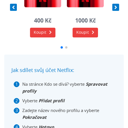
0 Kč
400 Kč
1000 Kč
400
it
Koupit
Koupit
Koup
Jak sdílet svůj účet Netflix:
Na stránce Kdo se dívá? vyberte
Spravovat
profily
Vyberte
Přidat profil
Zadejte název nového profilu a vyberte
Pokračovat
Vyberte
Hotovo