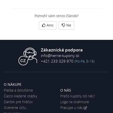
Pomohl vám tento článek?
Ano
Ne
Zákaznická podpora
info@herne-kupony.sk
+421 233 329 970
(Po-Pá, 8-18)
O NÁKUPE
Platba a doručenie
O NÁS
Často kladené otázky
Prečo kupóny od nás?
Darček pre hráčov
Loga na stiahnutie
Overenie účtu
Pracujte u nás