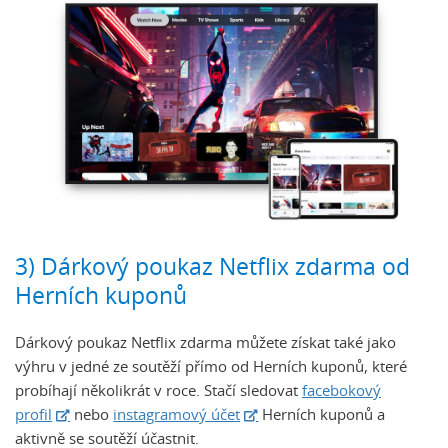
3) Dárkový poukaz Netflix zdarma od
Herních kuponů
Dárkový poukaz Netflix zdarma můžete získat také jako
výhru v jedné ze soutěží přímo od Herních kuponů, které
probíhají několikrát v roce. Stačí sledovat
facebokový
profil
nebo
instagramový účet
Herních kuponů a
aktivně se soutěží účastnit.