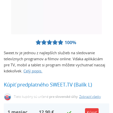
100%
Sweet.tv je jednou z najlepších služieb na sledovanie
televíznych programov a filmov online. Vďaka aplikáciám
pre TV, mobil a tablet si program môžete vychutnať naozaj
kdekoľvek.
Celý popis.
Kúpiť predplatného SWEET.TV (Balík L)
Tieto kupóny sú určené
pre slovenské účty
.
Zobraziť všetky
1
mesiac
12,90 €
Kúpiť