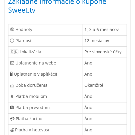
Základné informácie o kupóne
Sweet.tv
🤑 Hodnoty
1, 3 a 6 mesiacov
🕗 Platnosť
12 mesiacov
🇸🇰 Lokalizácia
Pre slovenské účty
⌨️ Uplatnenie na webe
Áno
🖥️ Uplatnenie v aplikácii
Áno
📩 Doba doručenia
Okamžité
📱 Platba mobilom
Áno
🏦 Platba prevodom
Áno
💳 Platba kartou
Áno
💰 Platba v hotovosti
Áno