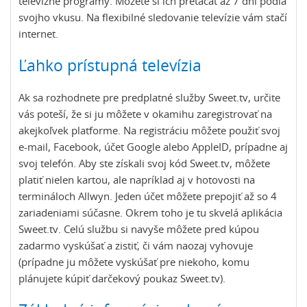
televízne programy. Môžete si ich pretáčať až 7 dní podľa
svojho vkusu. Na flexibilné sledovanie televízie vám stačí
internet.
Ľahko prístupná televízia
Ak sa rozhodnete pre predplatné služby Sweet.tv, určite
vás poteší, že si ju môžete v okamihu zaregistrovať na
akejkoľvek platforme. Na registráciu môžete použiť svoj
e-mail, Facebook, účet Google alebo AppleID, prípadne aj
svoj telefón. Aby ste získali svoj kód Sweet.tv, môžete
platiť nielen kartou, ale napríklad aj v hotovosti na
termináloch Allwyn. Jeden účet môžete prepojiť až so 4
zariadeniami súčasne. Okrem toho je tu skvelá aplikácia
Sweet.tv. Celú službu si navyše môžete pred kúpou
zadarmo vyskúšať a zistiť, či vám naozaj vyhovuje
(prípadne ju môžete vyskúšať pre niekoho, komu
plánujete kúpiť darčekový poukaz Sweet.tv).