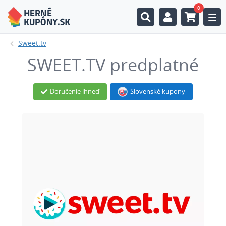
0
Togg
Sweet.tv
SWEET.TV predplatné
Doručenie ihneď
Slovenské kupony