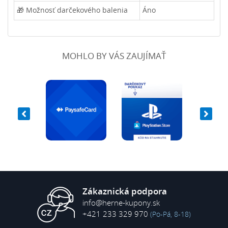
🎁 Možnosť darčekového balenia
Áno
MOHLO BY VÁS ZAUJÍMAŤ
Zákaznická podpora
info@herne-kupony.sk
+421 233 329 970
(Po-Pá, 8-18)