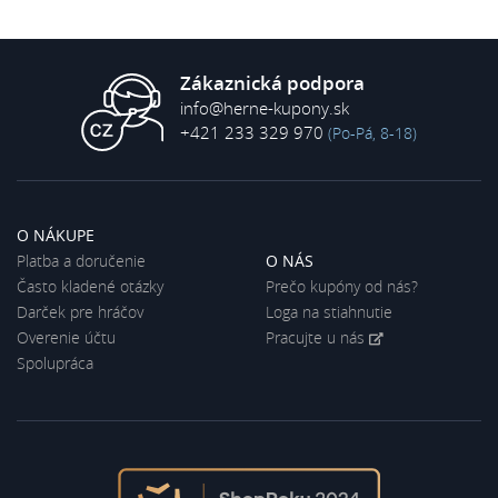
Zákaznická podpora
info@herne-kupony.sk
+421 233 329 970
(Po-Pá, 8-18)
O NÁKUPE
Platba a doručenie
O NÁS
Často kladené otázky
Prečo kupóny od nás?
Darček pre hráčov
Loga na stiahnutie
Overenie účtu
Pracujte u nás
Spolupráca