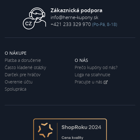
Zákaznická podpora
info@herne-kupony.sk
+421 233 329 970
(Po-Pá, 8-18)
O NÁKUPE
Platba a doručenie
O NÁS
Často kladené otázky
Prečo kupóny od nás?
Darček pre hráčov
Loga na stiahnutie
Overenie účtu
Pracujte u nás
Spolupráca