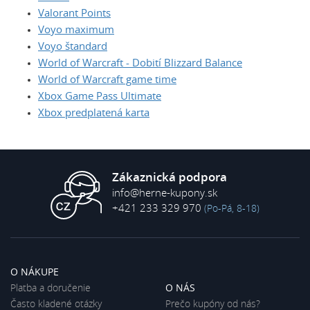
Valorant Points
Voyo maximum
Voyo štandard
World of Warcraft - Dobití Blizzard Balance
World of Warcraft game time
Xbox Game Pass Ultimate
Xbox predplatená karta
Zákaznická podpora
info@herne-kupony.sk
+421 233 329 970
(Po-Pá, 8-18)
O NÁKUPE
Platba a doručenie
O NÁS
Často kladené otázky
Prečo kupóny od nás?