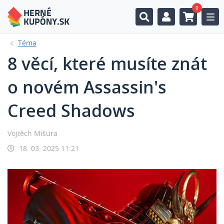
0
Togg
Téma
8 věcí, které musíte znát
o novém Assassin's
Creed Shadows
Vojtěch Mišura
18. 03. 2025 11:21