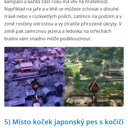
kampaní a každá část roku má vliv na hratelnost.
Například na jaře a v létě se můžete schovat v dlouhé
trávě nebo v rozkvetlých polích, zatímco na podzim a v
zimě rostliny odrostou a vy ztratíte přirozené úkryty. V
zimě pak zamrznou jezera a ledovka na střechách
budov vám snadno může podklouznout.
5) Místo koček japonský pes s kočičí