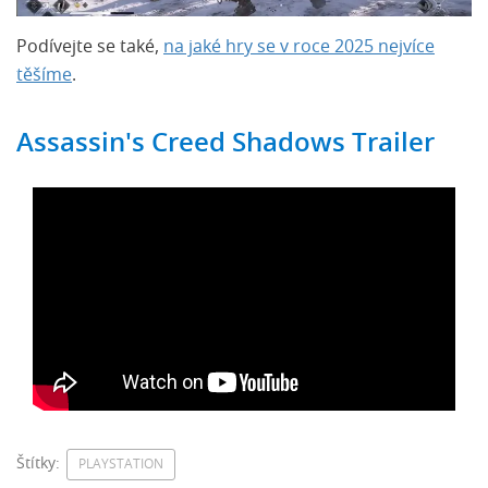
Podívejte se také,
na jaké hry se v roce 2025 nejvíce
těšíme
.
Assassin's Creed Shadows Trailer
Štítky:
PLAYSTATION