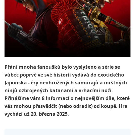
Přání mnoha fanoušků bylo vyslyšeno a série se
vůbec poprvé ve své historii vydává do exotického
Japonska - éry neohrožených samurajů a mrštných
ninjů ozbrojených katanami a vrhacími noži.
Přinášíme vám 8 informací o nejnovějším díle, které
vás mohou přesvědčit (nebo odradit) od koupě. Hra
vychází už 20. března 2025.