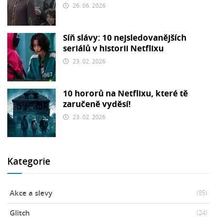
26. 06. 2026
Síň slávy: 10 nejsledovanějších
seriálů v historii Netflixu
23. 02. 2026
10 hororů na Netflixu, které tě
zaručeně vyděsí!
23. 02. 2026
Kategorie
Akce a slevy
(85)
Glitch
(24)