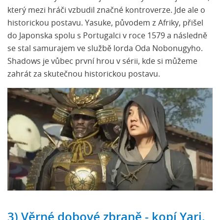
který mezi hráči vzbudil značné kontroverze. Jde ale o
historickou postavu. Yasuke, původem z Afriky, přišel
do Japonska spolu s Portugalci v roce 1579 a následně
se stal samurajem ve službě lorda Oda Nobonugyho.
Shadows je vůbec první hrou v sérii, kde si můžeme
zahrát za skutečnou historickou postavu.
3) Věrné dobové zbraně - kopí Yari,