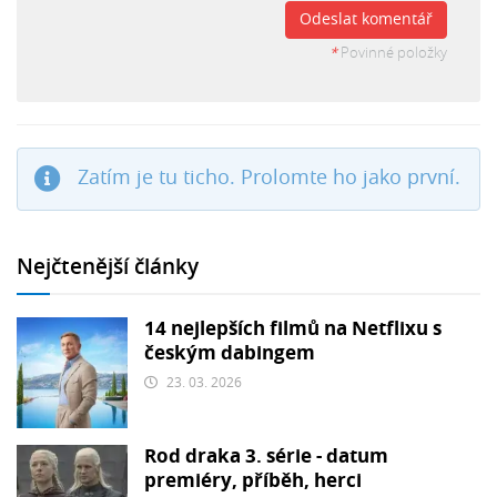
Odeslat komentář
*
Povinné položky
Zatím je tu ticho. Prolomte ho jako první.
Nejčtenější články
14 nejlepších filmů na Netflixu s
českým dabingem
23. 03. 2026
Rod draka 3. série - datum
premiéry, příběh, herci