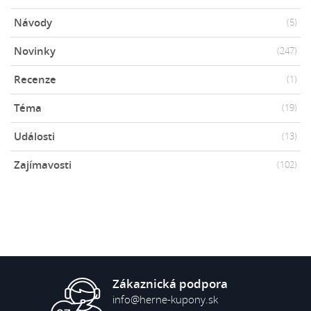
Návody
(5)
Novinky
(247)
Recenze
(1)
Téma
(19)
Události
(13)
Zajímavosti
(102)
Zákaznická podpora
info@herne-kupony.sk