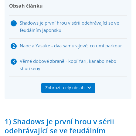
Obsah článku
Shadows je první hrou v sérii odehrávající se ve
feudálním Japonsku
Naoe a Yasuke - dva samurajové, co umí parkour
Věrné dobové zbraně - kopí Yari, kanabo nebo
shurikeny
Střídající se roční období a dynamický svět
Zobrazit celý obsah
Místo koček japonský pes s kočičí povahou - Shiba
Inus
1) Shadows je první hrou v sérii
Herní mapa velká jako v Origins
odehrávající se ve feudálním