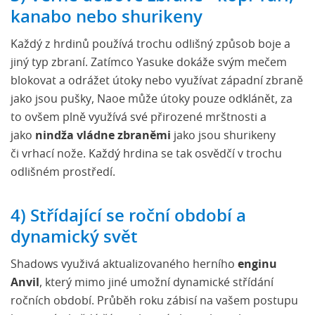
kanabo nebo shurikeny
Každý z hrdinů používá trochu odlišný způsob boje a
jiný typ zbraní. Zatímco Yasuke dokáže svým mečem
blokovat a odrážet útoky nebo využívat západní zbraně
jako jsou pušky, Naoe může útoky pouze odklánět, za
to ovšem plně využívá své přirozené mrštnosti a
jako
nindža vládne zbraněmi
jako jsou shurikeny
či vrhací nože. Každý hrdina se tak osvědčí v trochu
odlišném prostředí.
4) Střídající se roční období a
dynamický svět
Shadows využivá aktualizovaného herního
enginu
Anvil
, který mimo jiné umožní dynamické střídání
ročních období. Průběh roku zábisí na vašem postupu