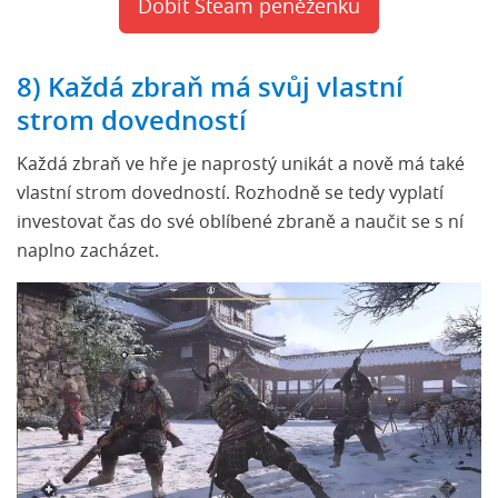
Dobít Steam peněženku
8) Každá zbraň má svůj vlastní
strom dovedností
Každá zbraň ve hře je naprostý unikát a nově má také
vlastní strom dovedností. Rozhodně se tedy vyplatí
investovat čas do své oblíbené zbraně a naučit se s ní
naplno zacházet.