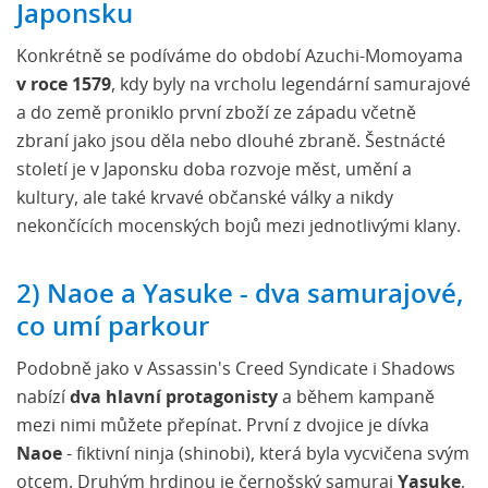
Potkáte se s řadou skutečných historických
Japonsku
osobností
Konkrétně se podíváme do období Azuchi-Momoyama
v roce 1579
, kdy byly na vrcholu legendární samurajové
Každá zbraň má svůj vlastní strom dovedností
a do země proniklo první zboží ze západu včetně
zbraní jako jsou děla nebo dlouhé zbraně. Šestnácté
Assassin's Creed Shadows Trailer
století je v Japonsku doba rozvoje měst, umění a
kultury, ale také krvavé občanské války a nikdy
nekončících mocenských bojů mezi jednotlivými klany.
2) Naoe a Yasuke - dva samurajové,
co umí parkour
Podobně jako v Assassin's Creed Syndicate i Shadows
nabízí
dva hlavní protagonisty
a během kampaně
mezi nimi můžete přepínat. První z dvojice je dívka
Naoe
- fiktivní ninja (shinobi), která byla vycvičena svým
otcem. Druhým hrdinou je černošský samuraj
Yasuke
,