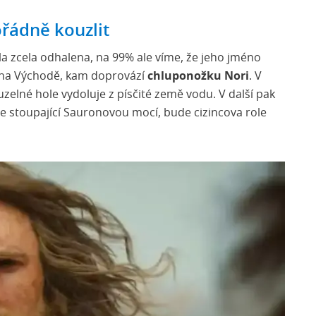
ořádně kouzlit
yla zcela odhalena, na 99% ale víme, že jeho jméno
o na Východě, kam doprovází
chluponožku Nori
. V
zelné hole vydoluje z písčité země vodu. V další pak
 se stoupající Sauronovou mocí, bude cizincova role