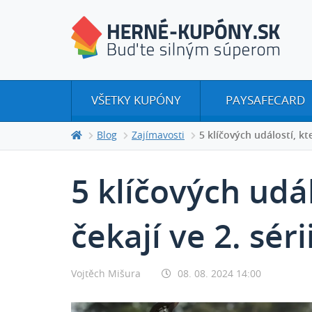
VŠETKY KUPÓNY
PAYSAFECARD
Blog
Zajímavosti
5 klíčových událostí, kt
5 klíčových udál
čekají ve 2. sér
Vojtěch Mišura
08. 08. 2024 14:00