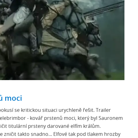
nů moci
usí se kritickou situaci urychleně řešit. Trailer
elebrimbor - kovář prstenů moci, který byl Sauronem
čit titulární prsteny darované elfím králům.
e zničit takto snadno… Elfové tak pod tlakem hrozby