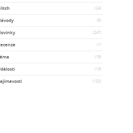
litch
(24)
Návody
(5)
ovinky
(247)
ecenze
(1)
Téma
(19)
dálosti
(13)
ajímavosti
(102)