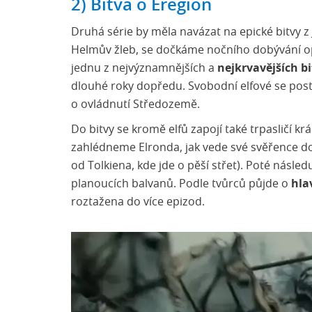
2) Bitva o Eregion
Druhá série by měla navázat na epické bitvy z 
Helmův žleb, se dočkáme nočního dobývání o
jednu z nejvýznamnějších a
nejkrvavějších b
dlouhé roky dopředu. Svobodní elfové se pos
o ovládnutí Středozemě.
Do bitvy se kromě elfů zapojí také trpasličí král 
zahlédneme Elronda, jak vede své svěřence d
od Tolkiena, kde jde o pěší střet). Poté násle
planoucích balvanů. Podle tvůrců půjde o
hla
roztažena do více epizod.