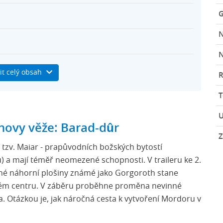
G
N
it celý obsah
R
U
er
novy věže: Barad-dûr
Z
z tzv. Maiar - prapůvodních božských bytostí
) a mají téměř neomezené schopnosti. V traileru ke 2.
jné náhorní plošiny známé jako Gorgoroth stane
ém centru. V záběru proběhne proměna nevinné
 Otázkou je, jak náročná cesta k vytvoření Mordoru v