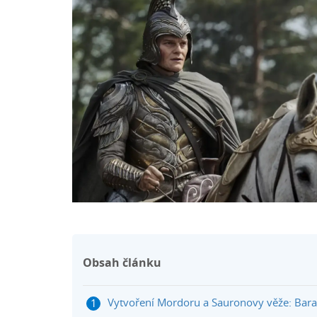
Obsah článku
Vytvoření Mordoru a Sauronovy věže: Bara