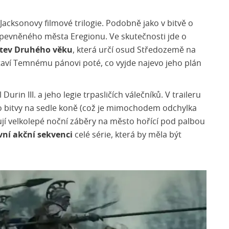
Jacksonovy filmové trilogie. Podobně jako v bitvě o
pevněného města Eregionu. Ve skutečnosti jde o
itev Druhého věku
, která určí osud Středozemě na
taví Temnému pánovi poté, co vyjde najevo jeho plán
Durin III. a jeho legie trpasličích válečníků. V traileru
o bitvy na sedle koně (což je mimochodem odchylka
dují velkolepé noční záběry na město hořící pod palbou
vní akční sekvenci
celé série, která by měla být