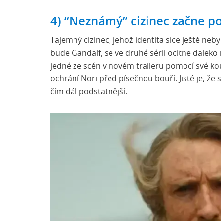
4) “Neznámý” cizinec začne p
Tajemný cizinec, jehož identita sice ještě neb
bude Gandalf, se ve druhé sérii ocitne dalek
jedné ze scén v novém traileru pomocí své kou
ochrání Nori před písečnou bouří. Jisté je, že
čím dál podstatnější.