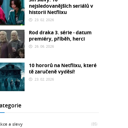
nejsledovanějších seriálů v
historii Netflixu
23. 02. 2026
Rod draka 3. série - datum
premiéry, příběh, herci
26. 06. 2026
10 hororů na Netflixu, které
tě zaručeně vyděsí!
23. 02. 2026
ategorie
kce a slevy
(85)