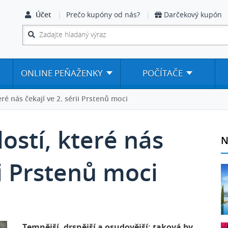
Účet
Prečo kupóny od nás?
Darčekový kupón
ONLINE PEŇAŽENKY
POČÍTAČE
eré nás čekají ve 2. sérii Prstenů moci
ostí, které nás
N
ii Prstenů moci
Temnější, drsnější a osudovější: taková by