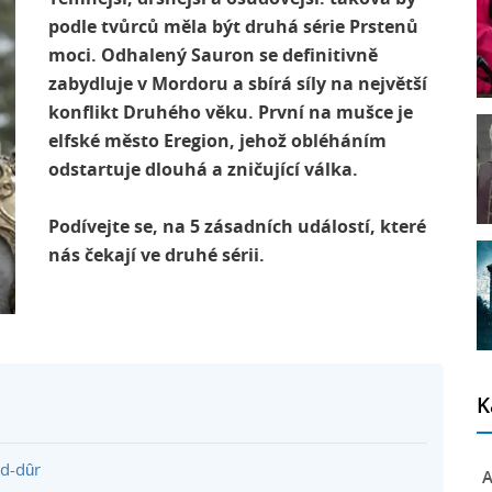
podle tvůrců měla být druhá série Prstenů
moci. Odhalený Sauron se definitivně
zabydluje v Mordoru a sbírá síly na největší
konflikt Druhého věku. První na mušce je
elfské město Eregion, jehož obléháním
odstartuje dlouhá a zničující válka.
Podívejte se, na 5 zásadních událostí, které
nás čekají ve druhé sérii.
K
d-dûr
A