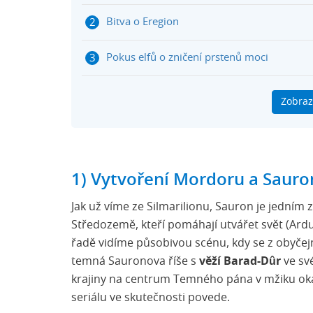
Bitva o Eregion
Pokus elfů o zničení prstenů moci
“Neznámý” cizinec začne pořádně kouzlit
Zobraz
Temný věk trpaslíků
Pán prstenů: Prsteny moci 2. řada CZ Trail
1) Vytvoření Mordoru a Sauro
Jak už víme ze Silmarilionu, Sauron je jedním 
Středozemě, kteří pomáhají utvářet svět (Ardu
řadě vidíme působivou scénu, kdy se z obyče
temná Sauronova říše s
věží Barad-Dûr
ve sv
krajiny na centrum Temného pána v mžiku oka.
seriálu ve skutečnosti povede.