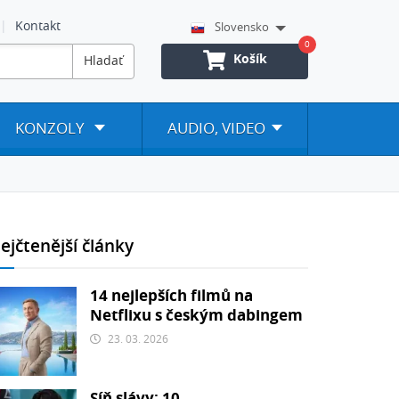
Kontakt
Slovensko
0
Košík
Hladať
KONZOLY
AUDIO, VIDEO
ejčtenější články
14 nejlepších filmů na
Netflixu s českým dabingem
23. 03. 2026
Síň slávy: 10