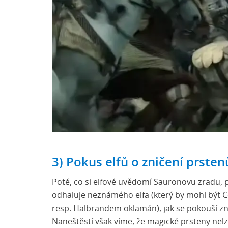
3) Pokus elfů o zničení prste
Poté, co si elfové uvědomí Sauronovu zradu, pok
odhaluje neznámého elfa (který by mohl být C
resp. Halbrandem oklamán), jak se pokouší zni
Naneštěstí však víme, že magické prsteny nelz