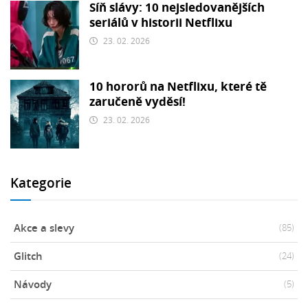
Síň slávy: 10 nejsledovanějších
seriálů v historii Netflixu
23. 02. 2026
10 hororů na Netflixu, které tě
zaručeně vyděsí!
23. 02. 2026
Kategorie
Akce a slevy
(85)
Glitch
(24)
Návody
(5)