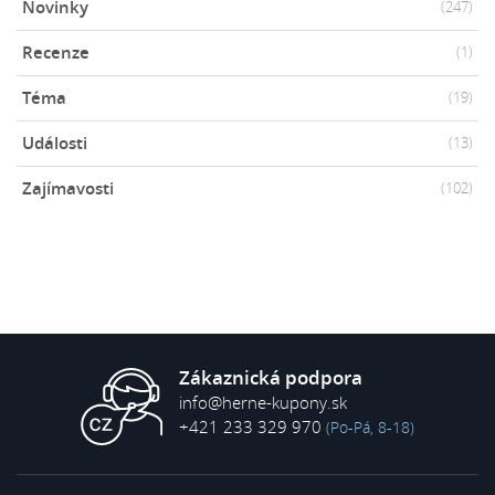
Novinky
(247)
Recenze
(1)
Téma
(19)
Události
(13)
Zajímavosti
(102)
Zákaznická podpora
info@herne-kupony.sk
+421 233 329 970
(Po-Pá, 8-18)