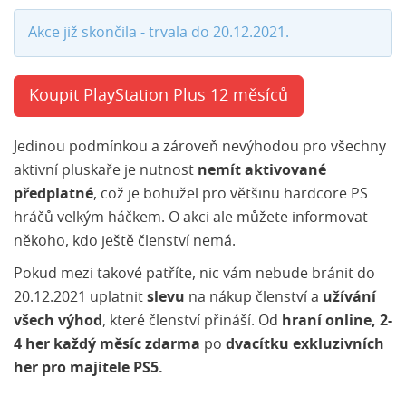
Akce již skončila - trvala do 20.12.2021.
Koupit PlayStation Plus 12 měsíců
Jedinou podmínkou a zároveň nevýhodou pro všechny
aktivní pluskaře je nutnost
nemít aktivované
předplatné
, což je bohužel pro většinu hardcore PS
hráčů velkým háčkem. O akci ale můžete informovat
někoho, kdo ještě členství nemá.
Pokud mezi takové patříte, nic vám nebude bránit do
20.12.2021 uplatnit
slevu
na nákup členství a
užívání
všech výhod
, které členství přináší. Od
hraní online,
2-
4 her každý měsíc zdarma
po
dvacítku exkluzivních
her pro majitele PS5.