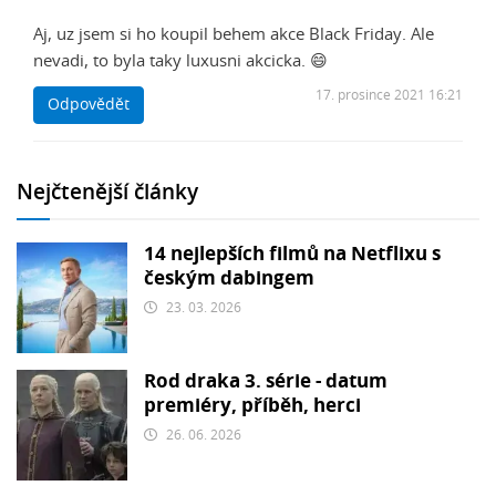
Aj, uz jsem si ho koupil behem akce Black Friday. Ale
nevadi, to byla taky luxusni akcicka. 😄
17. prosince 2021 16:21
Odpovědět
Nejčtenější články
14 nejlepších filmů na Netflixu s
českým dabingem
23. 03. 2026
Rod draka 3. série - datum
premiéry, příběh, herci
26. 06. 2026