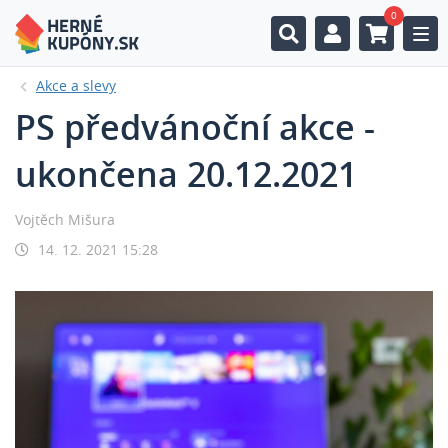
0
Togg
Akce a slevy
PS předvánoční akce -
ukončena 20.12.2021
Vojtěch Mišura
14. 12. 2021 15:28