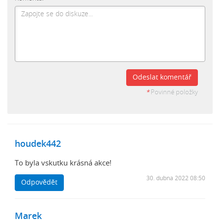
Odeslat komentář
*
Povinné položky
houdek442
To byla vskutku krásná akce!
30. dubna 2022 08:50
Odpovědět
Marek