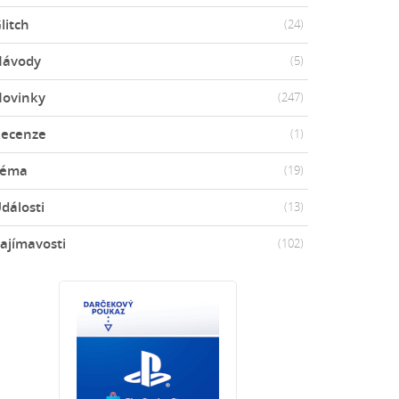
litch
(24)
Návody
(5)
ovinky
(247)
ecenze
(1)
Téma
(19)
dálosti
(13)
ajímavosti
(102)