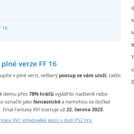
G
F 16
N
R
 plné verze FF 16
U
píte v plné verzi, veškerý
postup se vám uloží
, takže
Z
 k demu přes
78% hráčů
vyjádřilo nadšeně nebo
o označili jako
fantastické
a nemohou se dočkat
 Final Fantasy XVI startuje už
22. června 2023.
antasy XVI: středověký epos s duší PS2 hry.