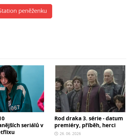
Station peněženku
10
Rod draka 3. série - datum
nějších seriálů v
premiéry, příběh, herci
etflixu
26. 06. 2026