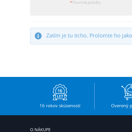
*
Povinné položky
Zatím je tu ticho. Prolomte ho jako
16 rokov skúseností
Overený p
O NÁKUPE