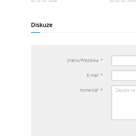
23. 03. 2026
23. 02. 2026
Diskuze
Jméno/Přezdívka
*
E-mail
*
Komentář
*