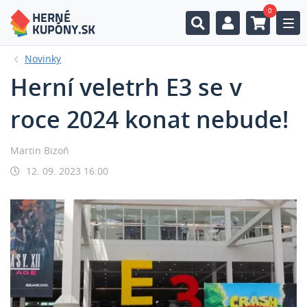
0
Togg
Novinky
Herní veletrh E3 se v
roce 2024 konat nebude!
Martin Bizoň
12. 09. 2023 16:00