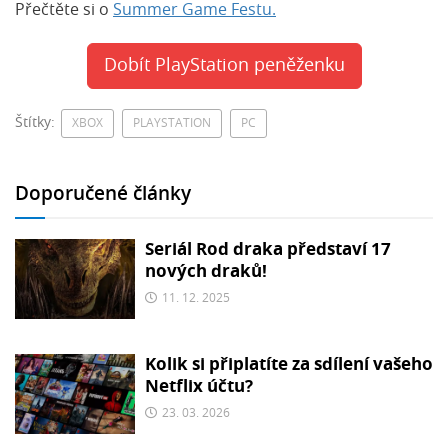
Přečtěte si o
Summer Game Festu.
Dobít PlayStation peněženku
Štítky:
XBOX
PLAYSTATION
PC
Doporučené články
Seriál Rod draka představí 17
nových draků!
11. 12. 2025
Kolik si připlatíte za sdílení vašeho
Netflix účtu?
23. 03. 2026