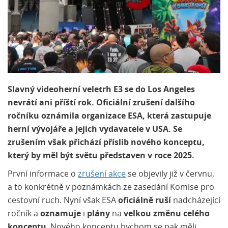
Slavný videoherní veletrh E3 se do Los Angeles
nevrátí ani příští rok. Oficiální zrušení dalšího
ročníku oznámila organizace ESA, která zastupuje
herní vývojáře a jejich vydavatele v USA. Se
zrušením však přichází příslib nového konceptu,
který by měl být světu představen v roce 2025.
První informace o
zrušení akce
se objevily již v červnu,
a to konkrétně v poznámkách ze zasedání Komise pro
cestovní ruch. Nyní však ESA
oficiálně ruší
nadcházející
ročník a
oznamuje
i
plány
na
velkou změnu celého
konceptu
. Nového konceptu bychom se pak měli