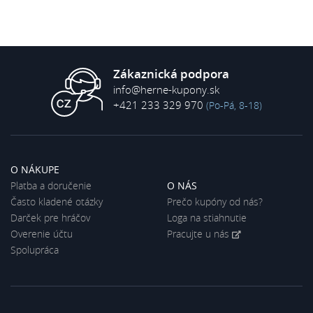
Zákaznická podpora
info@herne-kupony.sk
+421 233 329 970
(Po-Pá, 8-18)
O NÁKUPE
Platba a doručenie
O NÁS
Často kladené otázky
Prečo kupóny od nás?
Darček pre hráčov
Loga na stiahnutie
Overenie účtu
Pracujte u nás
Spolupráca