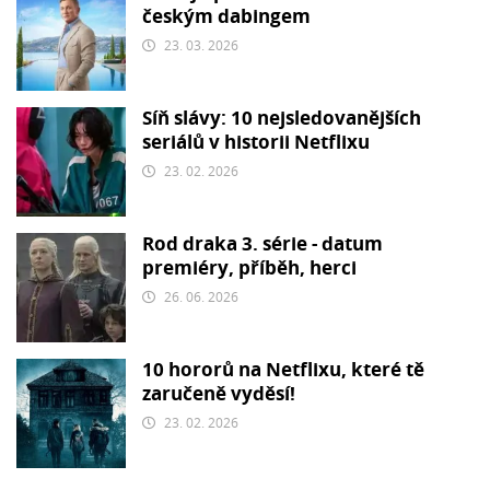
českým dabingem
23. 03. 2026
Síň slávy: 10 nejsledovanějších
seriálů v historii Netflixu
23. 02. 2026
Rod draka 3. série - datum
premiéry, příběh, herci
26. 06. 2026
10 hororů na Netflixu, které tě
zaručeně vyděsí!
23. 02. 2026