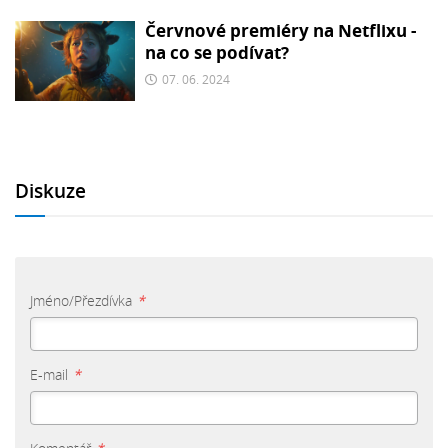
Červnové premiéry na Netflixu -
na co se podívat?
07. 06. 2024
Diskuze
Jméno/Přezdívka
*
E-mail
*