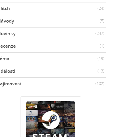
litch
(24)
Návody
(5)
ovinky
(247)
ecenze
(1)
Téma
(19)
dálosti
(13)
ajímavosti
(102)