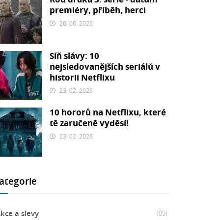
premiéry, příběh, herci
26. 06. 2026
Síň slávy: 10
nejsledovanějších seriálů v
historii Netflixu
23. 02. 2026
10 hororů na Netflixu, které
tě zaručeně vyděsí!
23. 02. 2026
ategorie
kce a slevy
(85)