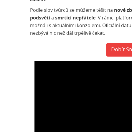
Podle slov tvůrců se můžeme těšit na
nové zb
podsvětí
a
smrtící nepřátele
. V rámci platf
možná i s aktuálními konzolemi. Oficiální dat
nezbývá nic než dál trpělivě čekat.
Dobít S