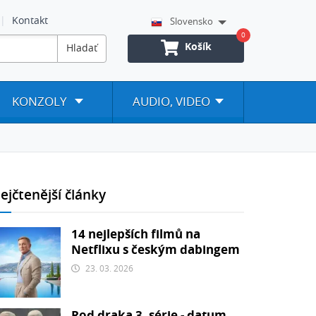
Kontakt
Slovensko
0
Košík
Hladať
KONZOLY
AUDIO, VIDEO
ejčtenější články
14 nejlepších filmů na
Netflixu s českým dabingem
23. 03. 2026
Rod draka 3. série - datum