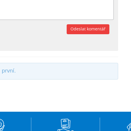
Odeslat komentář
 první.