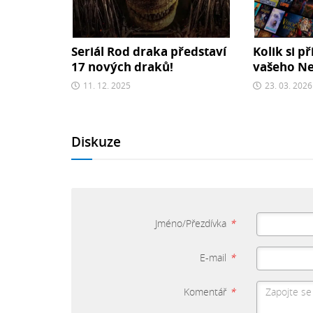
Seriál Rod draka představí
Kolik si př
17 nových draků!
vašeho Net
11. 12. 2025
23. 03. 2026
Diskuze
Jméno/Přezdívka
*
E-mail
*
Komentář
*