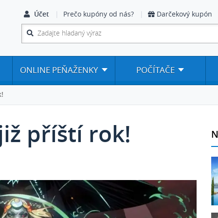
Účet
Prečo kupóny od nás?
Darčekový kupón
ONLINE PEŇAŽENKY
POČÍTAČE
k!
iž příští rok!
N