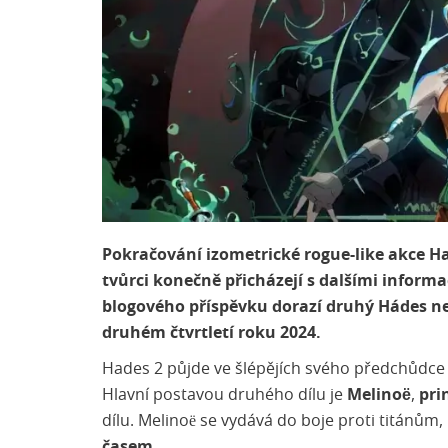
Pokračování izometrické rogue-like akce H
tvůrci konečně přicházejí s dalšími infor
blogového příspěvku dorazí druhý Hádes ne
druhém čtvrtletí roku 2024.
Hades 2 půjde ve šlépějích svého předchůdce
Hlavní postavou druhého dílu je
Melinoë
,
pri
dílu. Melinoë se vydává do boje proti titánům,
časem
.