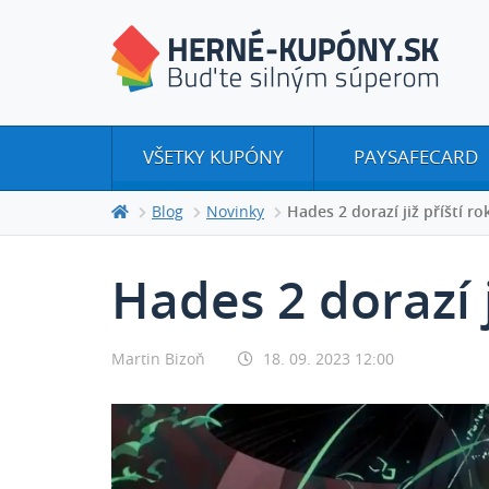
VŠETKY KUPÓNY
PAYSAFECARD
Blog
Novinky
Hades 2 dorazí již příští ro
Hades 2 dorazí j
Martin Bizoň
18. 09. 2023 12:00