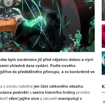
ades bylo oznámeno již před nějakou dobou a nyní
macemi ohledně data vydání. Podle nového
jdříve do předběžného přístupu, a to konkrétně ve
 a v úvodu nabídne
jen část celkového obsahu
.
K
ncezna podsvětí
a
sestra hlavního hrdiny
prvního
 kteří
vězní jejího otce
a zároveň
manipulují s
A