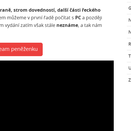
G
raně, strom dovedností, další části řeckého
orem můžeme v první řadě počítat s
PC
a později
um vydání zatím však stále
neznáme
, a tak nám
N
R
team peněženku
U
Z