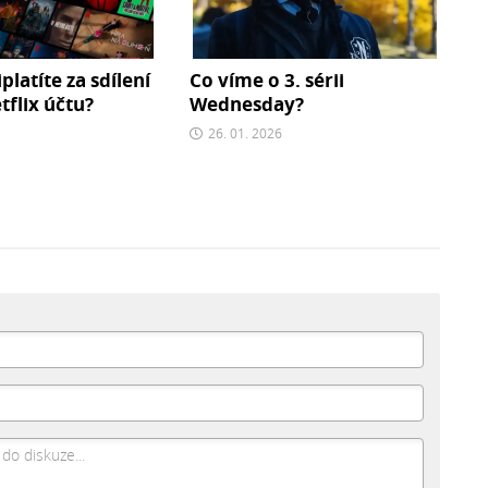
iplatíte za sdílení
Co víme o 3. sérii
flix účtu?
Wednesday?
26. 01. 2026