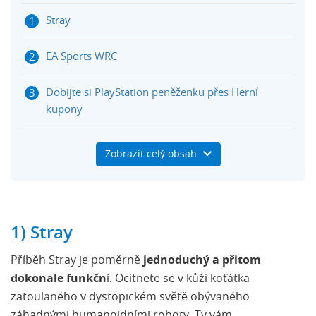
Stray
EA Sports WRC
Dobijte si PlayStation peněženku přes Herní
kupony
Totally Accurate Battle Simulator
Zobrazit celý obsah
1) Stray
Příběh Stray je poměrně
jednoduchý a přitom
dokonale funkčn
í. Ocitnete se v kůži koťátka
zatoulaného v dystopickém světě obývaného
záhadnými humanoidními roboty. Ty vám