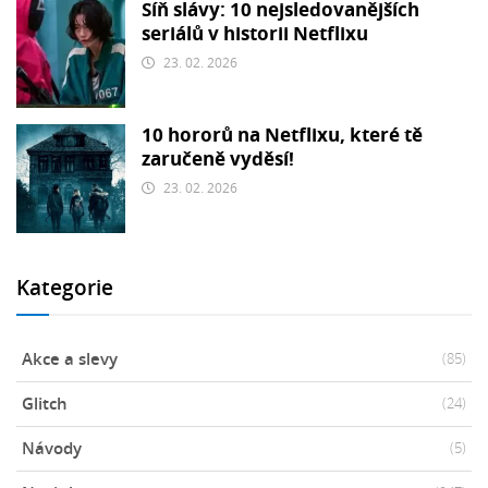
Síň slávy: 10 nejsledovanějších
seriálů v historii Netflixu
23. 02. 2026
10 hororů na Netflixu, které tě
zaručeně vyděsí!
23. 02. 2026
Kategorie
Akce a slevy
(85)
Glitch
(24)
Návody
(5)