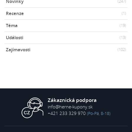
Novinky
(247)
Recenze
(1)
Téma
(19)
Události
(13)
Zajímavosti
(102)
Zákaznická podpora
info@herne-kupony.sk
+421 233 329 970
(Po-Pá, 8-18)