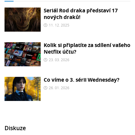
Seriál Rod draka představí 17
nových draků!
11. 12. 2025
Kolik si připlatíte za sdílení vašeho
Netflix účtu?
23. 03. 2026
Co víme o 3. sérii Wednesday?
26. 01. 2026
Diskuze