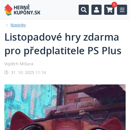
0
Togg
Novinky
Listopadové hry zdarma
pro předplatitele PS Plus
Vojtěch Mišura
31. 10. 2025 11:14