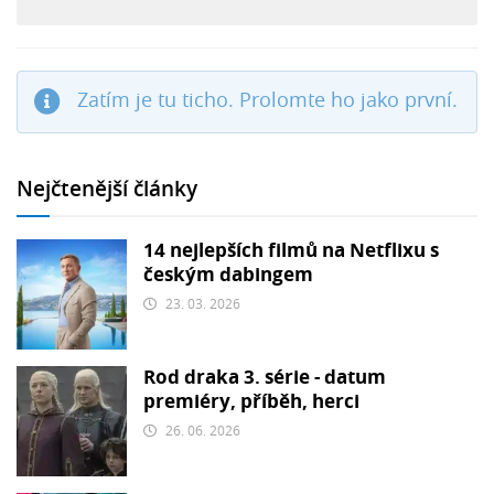
Zatím je tu ticho. Prolomte ho jako první.
Nejčtenější články
14 nejlepších filmů na Netflixu s
českým dabingem
23. 03. 2026
Rod draka 3. série - datum
premiéry, příběh, herci
26. 06. 2026