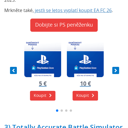
2025.
Mrkněte také,
jestli se letos vyplatí koupit EA FC 26
.
Dobijte si PS peněženku
0 €
5 €
10 €
20
it
Koupit
Koupit
Koup
3) Totally Accurate Battle Simulator