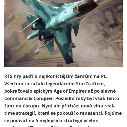
RTS hry patří k nejikoničtějším žánrům na PC.
Všechno to začalo legendárním StarCraftem,
pokračovalo epickým Age of Empires až po slavné
Command & Conquer. Poslední roky byl však tento
žánr na ústupu. Nyní ale přichází nová vlna real-
time strategií, která se pokouší o renesanci. Pojďme
se podívat na 5 nejlepších strategií včele s