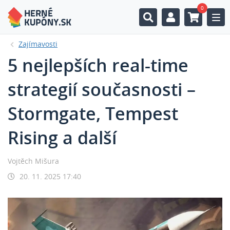
0
Togg
Zajímavosti
5 nejlepších real-time
strategií současnosti –
Stormgate, Tempest
Rising a další
Vojtěch Mišura
20. 11. 2025 17:40