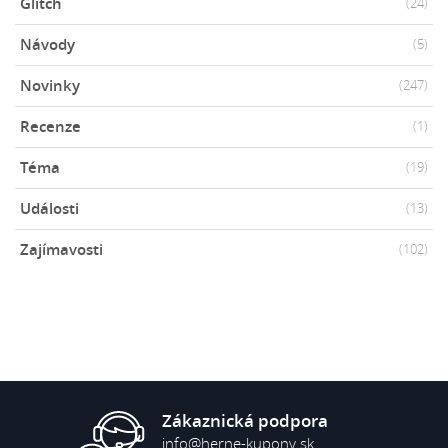
Glitch
(24)
Návody
(5)
Novinky
(247)
Recenze
(1)
Téma
(19)
Události
(13)
Zajímavosti
(102)
Zákaznická podpora
info@herne-kupony.sk