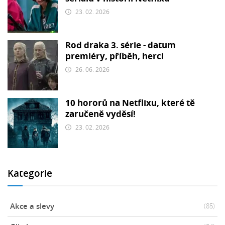
23. 02. 2026
Rod draka 3. série - datum
premiéry, příběh, herci
26. 06. 2026
10 hororů na Netflixu, které tě
zaručeně vyděsí!
23. 02. 2026
Kategorie
Akce a slevy
(85)