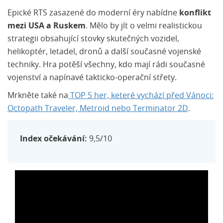
Epické RTS zasazené do moderní éry nabídne
konflikt
mezi USA a Ruskem
. Mělo by jít o velmi realistickou
strategii obsahující stovky skutečných vozidel,
helikoptér, letadel, dronů a další současné vojenské
techniky. Hra potěší všechny, kdo mají rádi současné
vojenství a napínavé takticko-operační střety.
Mrkněte také na
TOP 5 her, keteré vychází před Vánoci:
Octopath Traveler, Metroid nebo Terminator 2D
.
Index očekávání:
9,5/10