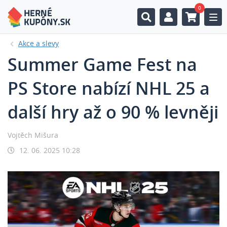
0
Togg
Akce a slevy
Summer Game Fest na
PS Store nabízí NHL 25 a
další hry až o 90 % levněji
Vojtěch Mišura
12. 06. 2025 10:28