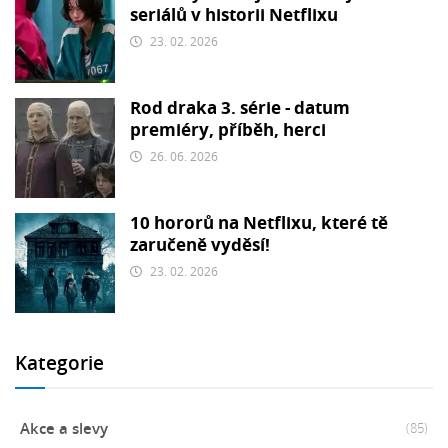
seriálů v historii Netflixu
23. 02. 2026
Rod draka 3. série - datum
premiéry, příběh, herci
26. 06. 2026
10 hororů na Netflixu, které tě
zaručeně vyděsí!
23. 02. 2026
Kategorie
Akce a slevy
(85)