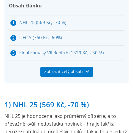
Obsah článku
NHL 25 (569 Kč, -70 %)
UFC 5 (760 Kč, -60%)
Final Fantasy VII Rebirth (1329 Kč, - 30 %)
Dobijte si PlayStation peněženku přes Herní
Zobrazit celý obsah
kupony
Summer Game Fest 2025: další tipy na zlevněné
hry
1) NHL 25 (569 Kč, -70 %)
NHL 25 je hodnocena jako průměrný díl série, a to
převážně kvůli nedostatku novinek – hra je takřka
nerozeznatelná od předešlých dílů. I tak je to ale jediný