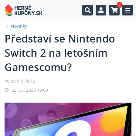
0
Togg
Novinky
Představí se Nintendo
Switch 2 na letošním
Gamescomu?
Vojtěch Mišura
22. 05. 2023 18:00