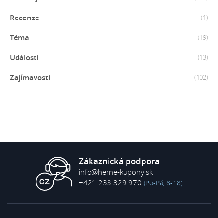
Recenze
(1)
Téma
(19)
Události
(13)
Zajímavosti
(102)
Zákaznická podpora
info@herne-kupony.sk
+421 233 329 970
(Po-Pá, 8-18)