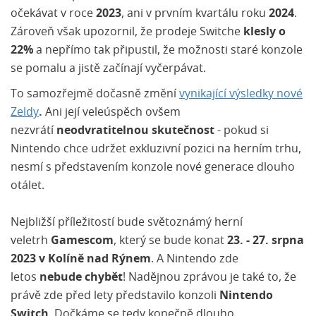
očekávat v roce
2023
, ani v prvním kvartálu roku
2024
.
Zároveň však upozornil, že prodeje Switche
klesly o
22%
a nepřímo tak připustil, že možnosti staré konzole
se pomalu a jistě začínají vyčerpávat.
To samozřejmě dočasně změní
vynikající výsledky nové
Zeldy
.
Ani její veleúspěch ovšem
nezvrátí
neodvratitelnou skutečnost
- pokud si
Nintendo chce udržet exkluzivní pozici na herním trhu,
nesmí s představením konzole nové generace dlouho
otálet.
Nejbližší příležitostí bude světoznámý herní
veletrh
Gamescom
, který se bude konat
23. - 27. srpna
2023 v Kolíně nad Rýnem
. A Nintendo zde
letos
nebude chybět
! Nadějnou zprávou je také to, že
právě zde před lety představilo konzoli
Nintendo
Switch
. Dočkáme se tedy konečně dlouho