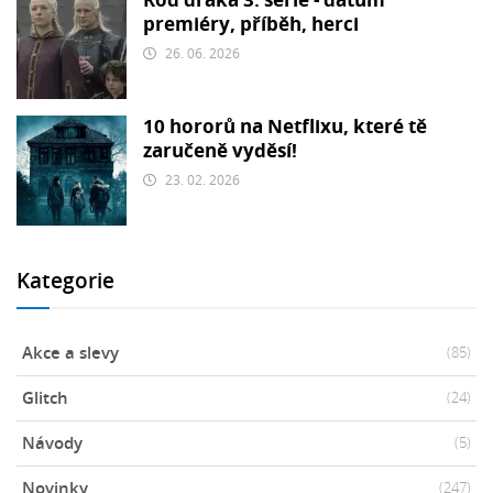
Rod draka 3. série - datum
premiéry, příběh, herci
26. 06. 2026
10 hororů na Netflixu, které tě
zaručeně vyděsí!
23. 02. 2026
Kategorie
Akce a slevy
(85)
Glitch
(24)
Návody
(5)
Novinky
(247)