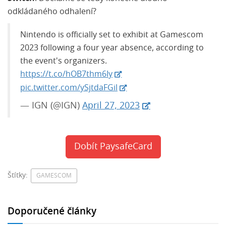
odkládaného odhalení?
Nintendo is officially set to exhibit at Gamescom
2023 following a four year absence, according to
the event's organizers.
https://t.co/hOB7thm6Iy
pic.twitter.com/ySjtdaFGil
— IGN (@IGN)
April 27, 2023
Dobít PaysafeCard
Štítky:
GAMESCOM
Doporučené články