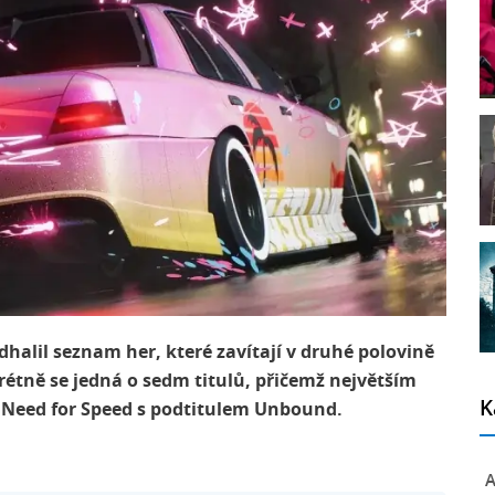
halil seznam her, které zavítají v druhé polovině
tně se jedná o sedm titulů, přičemž největším
K
e Need for Speed s podtitulem Unbound.
A