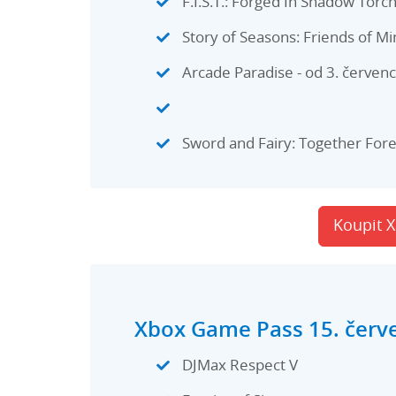
F.I.S.T.: Forged In Shadow Torch
Story of Seasons: Friends of Mi
Arcade Paradise - od 3. červenc
Sword and Fairy: Together Forev
Koupit 
Xbox Game Pass 15. červen
DJMax Respect V