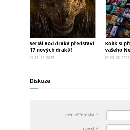
Seriál Rod draka představí
Kolik si př
17 nových draků!
vašeho Net
11. 12. 2025
23. 03. 2026
Diskuze
Jméno/Přezdívka
*
E-mail
*