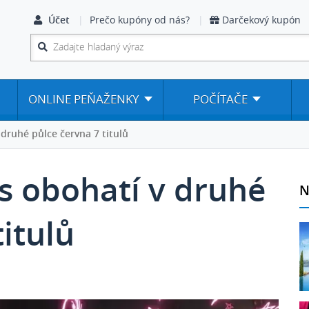
Účet
Prečo kupóny od nás?
Darčekový kupón
ONLINE PEŇAŽENKY
POČÍTAČE
druhé půlce června 7 titulů
 obohatí v druhé
N
itulů