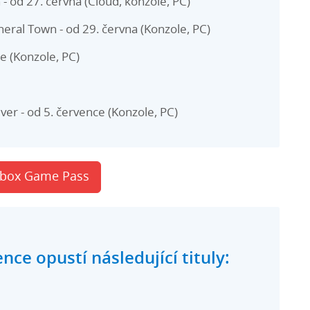
 - od 27. června (Cloud, konzole, PC)
neral Town - od 29. června (Konzole, PC)
e (Konzole, PC)
er - od 5. července (Konzole, PC)
Xbox Game Pass
ce opustí následující tituly: