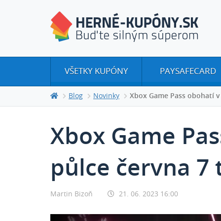
VŠETKY KUPÓNY
PAYSAFECARD
Blog
Novinky
Xbox Game Pass obohatí v 
Xbox Game Pass
půlce června 7 t
Martin Bizoň
21. 06. 2023 16:00