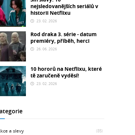
nejsledovanějších seriálů v
historii Netflixu
23. 02. 2026
Rod draka 3. série - datum
premiéry, příběh, herci
26. 06. 2026
10 hororů na Netflixu, které
tě zaručeně vyděsí!
23. 02. 2026
ategorie
kce a slevy
(85)