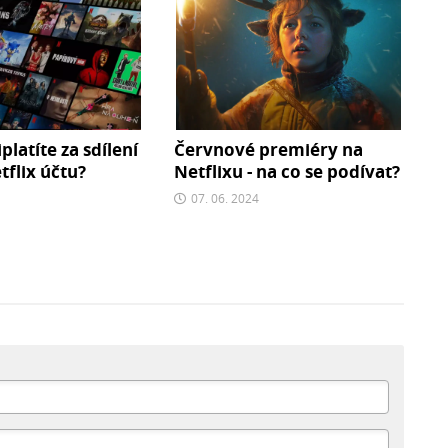
iplatíte za sdílení
Červnové premiéry na
flix účtu?
Netflixu - na co se podívat?
07. 06. 2024