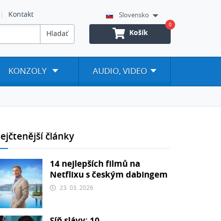
Kontakt
Slovensko
0
Košík
Hladať
KONZOLY
AUDIO, VIDEO
ejčtenější články
14 nejlepších filmů na
Netflixu s českým dabingem
23. 03. 2026
Síň slávy: 10