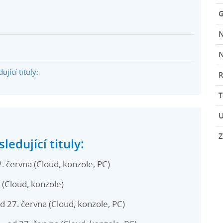
G
N
jící tituly:
R
U
Z
edující tituly:
 června (Cloud, konzole, PC)
 (Cloud, konzole)
d 27. června (Cloud, konzole, PC)