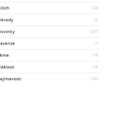
litch
(24)
Návody
(5)
ovinky
(247)
ecenze
(1)
Téma
(19)
dálosti
(13)
ajímavosti
(102)