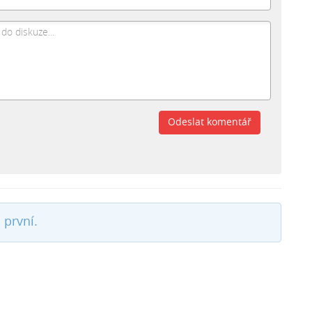
Odeslat komentář
 první.