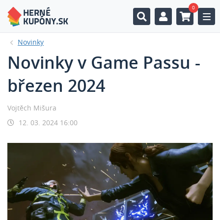
0
Togg
Novinky
Novinky v Game Passu -
březen 2024
Vojtěch Mišura
12. 03. 2024 16:00