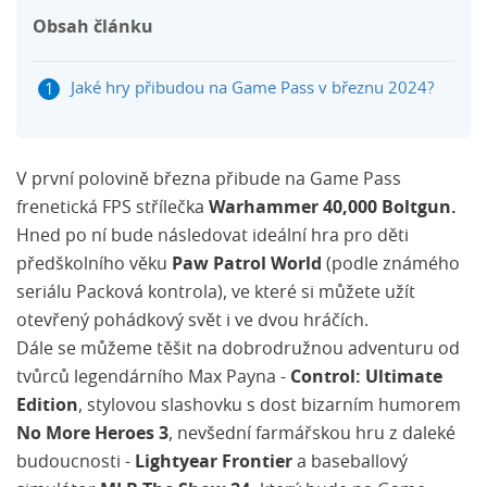
Obsah článku
Jaké hry přibudou na Game Pass v březnu 2024?
V první polovině března přibude na Game Pass
frenetická FPS střílečka
Warhammer 40,000 Boltgun.
Hned po ní bude následovat ideální hra pro děti
předškolního věku
Paw Patrol World
(podle známého
seriálu Packová kontrola), ve které si můžete užít
otevřený pohádkový svět i ve dvou hráčích.
Dále se můžeme těšit na dobrodružnou adventuru od
tvůrců legendárního Max Payna -
Control: Ultimate
Edition
, stylovou slashovku s dost bizarním humorem
No More Heroes 3
, nevšední farmářskou hru z daleké
budoucnosti -
Lightyear Frontier
a baseballový