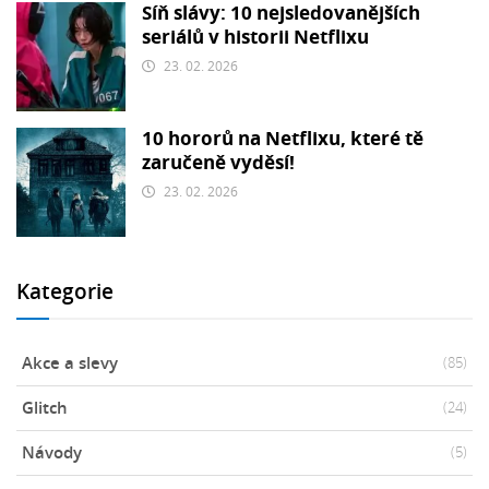
Síň slávy: 10 nejsledovanějších
seriálů v historii Netflixu
23. 02. 2026
10 hororů na Netflixu, které tě
zaručeně vyděsí!
23. 02. 2026
Kategorie
Akce a slevy
(85)
Glitch
(24)
Návody
(5)