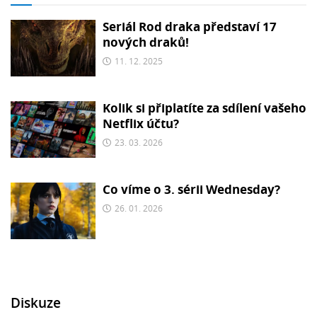
Seriál Rod draka představí 17
nových draků!
11. 12. 2025
Kolik si připlatíte za sdílení vašeho
Netflix účtu?
23. 03. 2026
Co víme o 3. sérii Wednesday?
26. 01. 2026
Diskuze