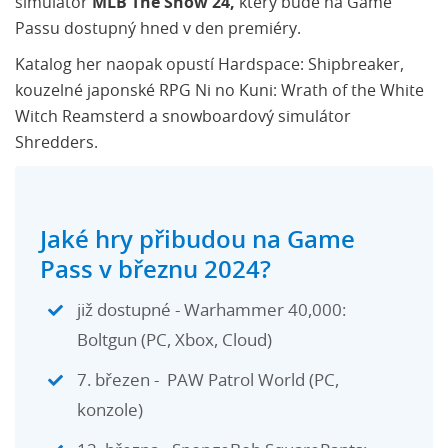
simulátor
MLB The Show 24,
který bude na Game
Passu dostupný hned v den premiéry.
Katalog her naopak opustí Hardspace: Shipbreaker,
kouzelné japonské RPG Ni no Kuni: Wrath of the White
Witch Reamsterd a snowboardový simulátor
Shredders.
Jaké hry přibudou na Game
Pass v březnu 2024?
již dostupné - Warhammer 40,000:
Boltgun (PC, Xbox, Cloud)
7. březen - PAW Patrol World (PC,
konzole)