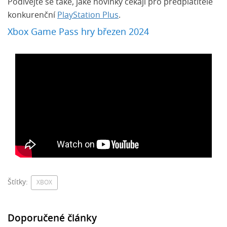
Podívejte se také, jaké novinky čekají pro předplatitele
konkurenční
PlayStation Plus
.
Xbox Game Pass hry březen 2024
Štítky:
XBOX
Doporučené články