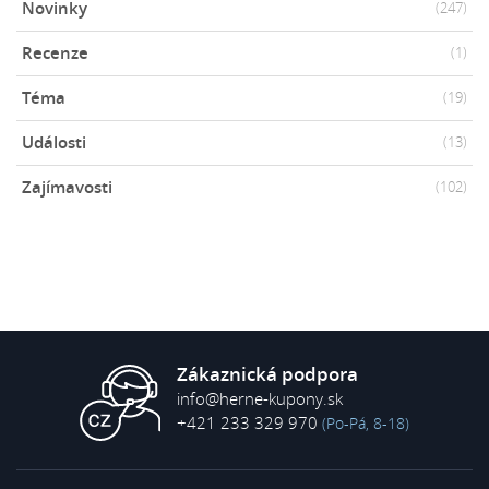
Novinky
(247)
Recenze
(1)
Téma
(19)
Události
(13)
Zajímavosti
(102)
Zákaznická podpora
info@herne-kupony.sk
+421 233 329 970
(Po-Pá, 8-18)