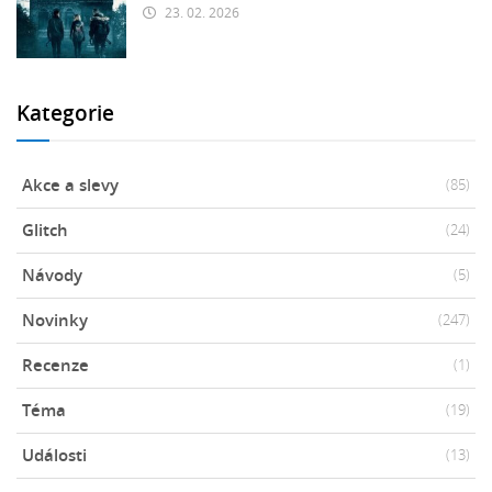
23. 02. 2026
Kategorie
Akce a slevy
(85)
Glitch
(24)
Návody
(5)
Novinky
(247)
Recenze
(1)
Téma
(19)
Události
(13)