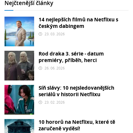
Nejčtenější články
14 nejlepších filmů na Netflixu s
českým dabingem
23. 03. 2026
Rod draka 3. série - datum
premiéry, příběh, herci
26. 06. 2026
Síň slávy: 10 nejsledovanějších
seriálů v historii Netflixu
23. 02. 2026
10 hororů na Netflixu, které tě
zaručeně vyděsí!