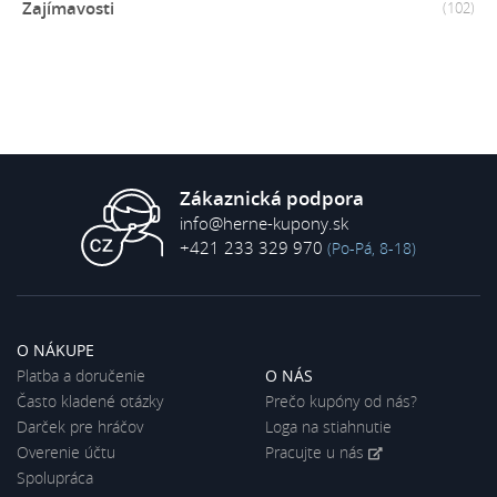
Zajímavosti
(102)
Zákaznická podpora
info@herne-kupony.sk
+421 233 329 970
(Po-Pá, 8-18)
O NÁKUPE
Platba a doručenie
O NÁS
Často kladené otázky
Prečo kupóny od nás?
Darček pre hráčov
Loga na stiahnutie
Overenie účtu
Pracujte u nás
Spolupráca