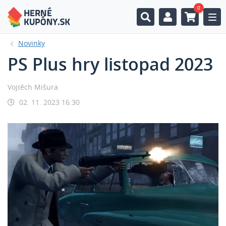
0
Togg
Novinky
PS Plus hry listopad 2023
Vojtěch Mišura
02. 11. 2023 16:30