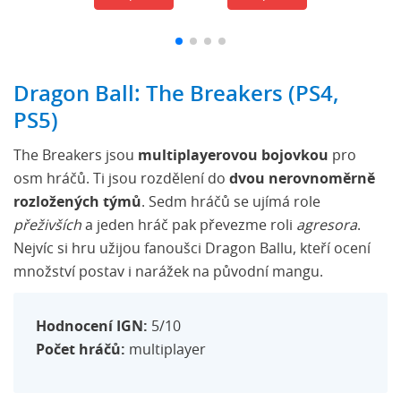
Dragon Ball: The Breakers (PS4,
PS5)
The Breakers jsou
multiplayerovou bojovkou
pro
osm hráčů. Ti jsou rozdělení do
dvou nerovnoměrně
rozložených týmů
. Sedm hráčů se ujímá role
přeživších
a jeden hráč pak převezme roli
agresora
.
Nejvíc si hru užijou fanoušci Dragon Ballu, kteří ocení
množství postav i narážek na původní mangu.
Hodnocení IGN:
5/10
Počet hráčů:
multiplayer