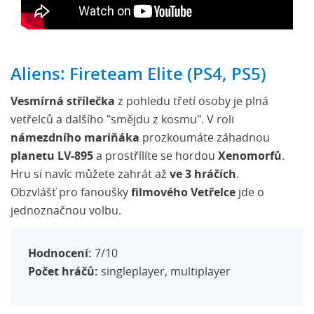
Aliens: Fireteam Elite (PS4, PS5)
Vesmírná střílečka
z pohledu třetí osoby je plná
vetřelců a dalšího "smějdu z kosmu". V roli
námezdního mariňáka
prozkoumáte záhadnou
planetu LV-895
a prostřílíte se hordou
Xenomorfů
.
Hru si navíc můžete zahrát až
ve 3 hráčích
.
Obzvlášť pro fanoušky
filmového Vetřelce
jde o
jednoznačnou volbu.
Hodnocení:
7/10
Počet hráčů:
singleplayer, multiplayer