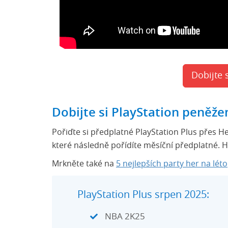
Dobijte 
Dobijte si PlayStation peněž
Pořiďte si předplatné PlayStation Plus přes H
které následně pořídíte měsíční předplatné
Mrkněte také na
5 nejlepších party her na léto
PlayStation Plus srpen 2025:
NBA 2K25