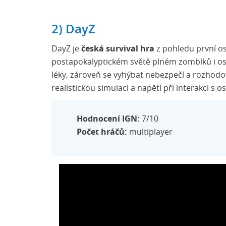
2) DayZ
DayZ je
česká survival hra
z pohledu první oso
postapokalyptickém světě plném zombíků i ost
léky, zároveň se vyhýbat nebezpečí a rozhodo
realistickou simulaci a napětí při interakci s o
Hodnocení IGN:
7/10
Počet hráčů:
multiplayer