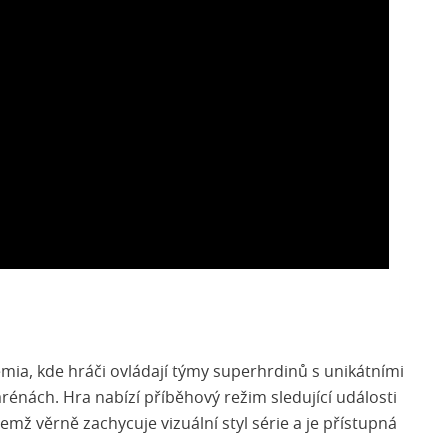
ia, kde hráči ovládají týmy superhrdinů s unikátními
rénách. Hra nabízí příběhový režim sledující události
emž věrně zachycuje vizuální styl série a je přístupná