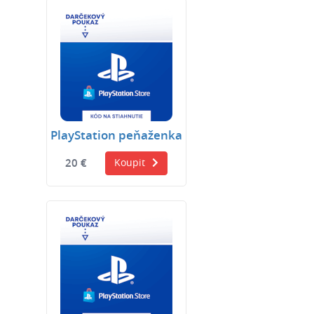
PlayStation peňaženka
20 €
Koupit