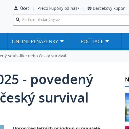
Účet
Prečo kupóny od nás?
Darčekový kupón
ONLINE PEŇAŽENKY
POČÍTAČE
ený souls-like nebo český survival
2025 - povedený
N
 český survival
Uprostřed letních prázdnin si majitelé