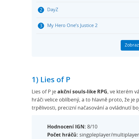
DayZ
My Hero One’s Justice 2
Dobijte si PlayStation peněženku přes Her
Zobraz
1) Lies of P
Lies of P je
akční souls-like RPG
, ve kterém v
hráči velice oblíbený, a to hlavně proto, že j
trpělivosti, precizní načasování a ovládnutí b
Hodnocení IGN:
8/10
Počet hráčů:
singpleplayer/multiplaye