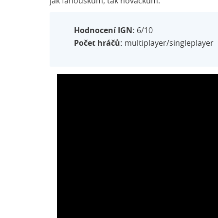
jak fanouškům, tak nováčkům.
Hodnocení IGN:
6/10
Počet hráčů:
multiplayer/singleplayer