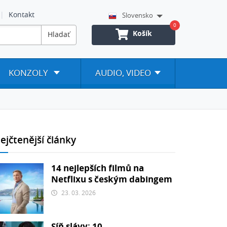
Kontakt
Slovensko
0
Košík
Hladať
KONZOLY
AUDIO, VIDEO
ejčtenější články
14 nejlepších filmů na
Netflixu s českým dabingem
23. 03. 2026
Síň slávy: 10