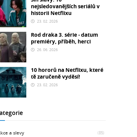
nejsledovanějších seriálů v
historii Netflixu
23. 02. 2026
Rod draka 3. série - datum
premiéry, příběh, herci
26. 06. 2026
10 hororů na Netflixu, které
tě zaručeně vyděsí!
23. 02. 2026
ategorie
kce a slevy
(85)