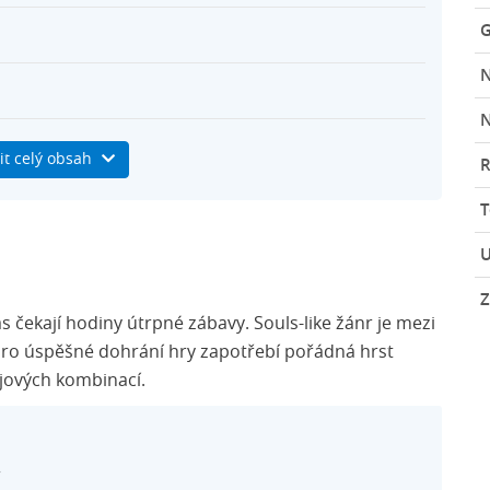
G
N
ní kupony
it celý obsah
R
U
Z
ás čekají hodiny útrpné zábavy. Souls-like žánr je mezi
e pro úspěšné dohrání hry zapotřebí pořádná hrst
ojových kombinací.
r