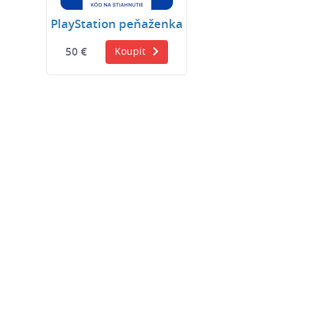
PlayStation peňaženka
50 €
Koupit