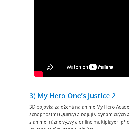
3) My Hero One’s Justice 2
3D bojovka založená na anime My Hero Academ
schopnostmi (Quirky) a bojují v dynamických a
z anime, různé výzvy a online multiplayer, přič