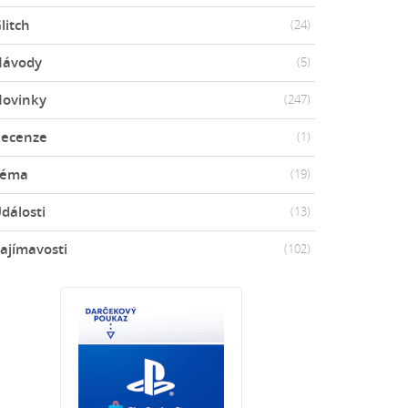
litch
(24)
Návody
(5)
ovinky
(247)
ecenze
(1)
Téma
(19)
dálosti
(13)
ajímavosti
(102)