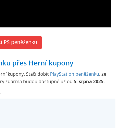
si PS peněženku
enku přes Herní kupony
erní kupony. Stačí dobít
PlayStation peněženku
, ze
. Hry zdarma budou dostupné už od
5. srpna 2025.
.