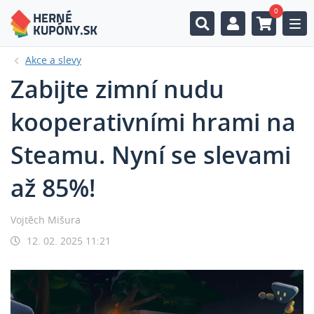
0
Togg
Akce a slevy
Zabijte zimní nudu
kooperativními hrami na
Steamu. Nyní se slevami
až 85%!
Vojtěch Mišura
12. 02. 2025 11:21