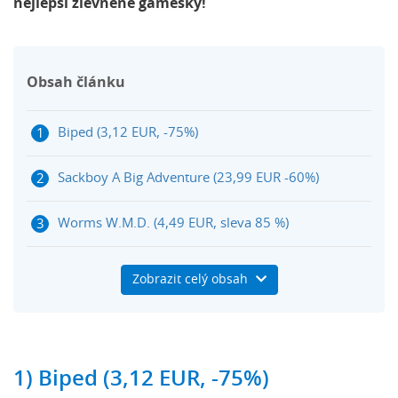
nejlepší zlevněné gamesky!
Obsah článku
Biped (3,12 EUR, -75%)
Sackboy A Big Adventure (23,99 EUR -60%)
Worms W.M.D. (4,49 EUR, sleva 85 %)
Dobití Steam peněženky na Herních kuponech
Zobrazit celý obsah
Steam Couch Co-Op Fest 2025: Trailer na zlevněné
hry
1) Biped (3,12 EUR, -75%)