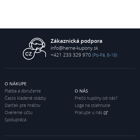
Zákaznická podpora
info@herne-kupony.sk
+421 233 329 970
(Po-Pá, 8-18)
O NÁKUPE
Platba a doručenie
O NÁS
Často kladené otázky
Prečo kupóny od nás?
Darček pre hráčov
Loga na stiahnutie
Overenie účtu
Pracujte u nás
Spolupráca