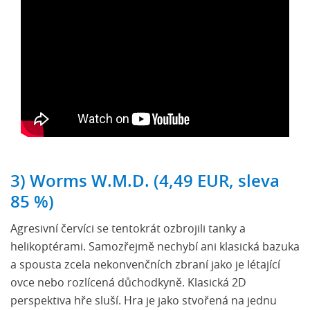
3) Worms W.M.D. (4,49 EUR, sleva
85 %)
Agresivní červíci se tentokrát ozbrojili tanky a
helikoptérami. Samozřejmě nechybí ani klasická bazuka
a spousta zcela nekonvenčních zbraní jako je létající
ovce nebo rozlícená důchodkyně. Klasická 2D
perspektiva hře sluší. Hra je jako stvořená na jednu