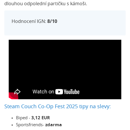
dlouhou odpolední partičku s kámoši.
Hodnocení IGN:
8/10
Steam Couch Co-Op Fest 2025 tipy na slevy:
Biped -
3,12 EUR
Sportsfriends-
zdarma