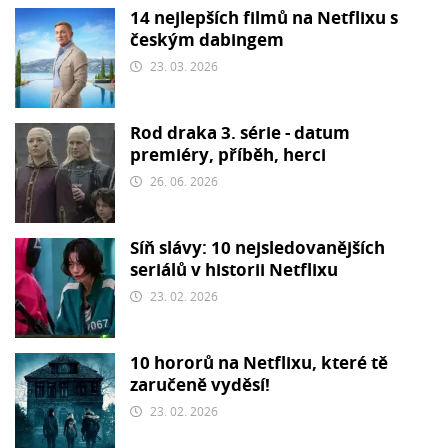
14 nejlepších filmů na Netflixu s
českým dabingem
23. 03. 2026
Rod draka 3. série - datum
premiéry, příběh, herci
26. 06. 2026
Síň slávy: 10 nejsledovanějších
seriálů v historii Netflixu
23. 02. 2026
10 hororů na Netflixu, které tě
zaručeně vyděsí!
23. 02. 2026