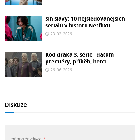
Síň slávy: 10 nejsledovanějších
seriálů v historii Netflixu
23. 02. 2026
Rod draka 3. série - datum
premiéry, příběh, herci
26. 06. 2026
Diskuze
Jméno/Přezdívka
*