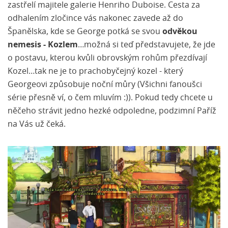
zastřelí majitele galerie Henriho Duboise. Cesta za
odhalením zločince vás nakonec zavede až do
Španělska, kde se George potká se svou
odvěkou
nemesis - Kozlem
…možná si teď představujete, že jde
o postavu, kterou kvůli obrovským rohům přezdívají
Kozel…tak ne je to prachobyčejný kozel - který
Georgeovi způsobuje noční můry (Všichni fanoušci
série přesně ví, o čem mluvím :)). Pokud tedy chcete u
něčeho strávit jedno hezké odpoledne, podzimní Paříž
na Vás už čeká.