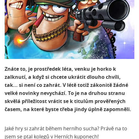
Znáte to, je prostředek léta, venku je horko k
zalknutí, a když si chcete ukrátit dlouho chvíli,
tak... si není co zahrát. V létě totiž zákonitě žádné
velké novinky nevychází. To je na druhou stranu
skvělá příležitost vrátit se k titulům prověřených
časem, na které byste třeba jindy úplně zapomněli.
Jaké hry si zahrát během herního sucha? Právě na to
jsem se ptal kolegů v Herních kuponech!