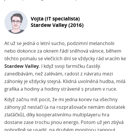
Vojta (IT specialista)
Stardew Valley (2016)
Ať už se jedná o letní sucho, podzimní melancholii
nebo dokonce za oknem řádí sněhová vánice, během
těchto pomalu se vlečících dní se vždycky rád vracím ke
Stardew Valley
. I když svoji farmičku častěji
zanedbávám, než zalévám, radost z návratu mezi
záhonky je vždycky stejná. Klidná uvolněná hudba, milá
grafika a hodiny a hodiny strávené s prutem v ruce.
Když začnu mít pocit, že mi jedna konev na všechny
záhony již nestačí (a na rozprašovače nemám dostatek
zlaťáčků), díky kooperativnímu multiplayeru hra
dostane zase trochu jinou energii. Potom už jen zbývá
pohodlně se usadit, na druhém monitoru zapnout