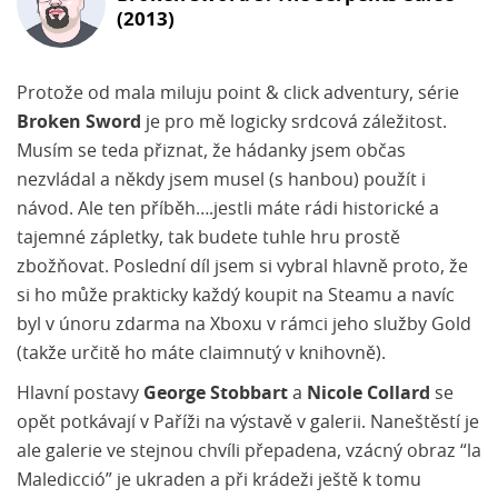
(2013)
Protože od mala miluju point & click adventury, série
Broken Sword
je pro mě logicky srdcová záležitost.
Musím se teda přiznat, že hádanky jsem občas
nezvládal a někdy jsem musel (s hanbou) použít i
návod. Ale ten příběh….jestli máte rádi historické a
tajemné zápletky, tak budete tuhle hru prostě
zbožňovat. Poslední díl jsem si vybral hlavně proto, že
si ho může prakticky každý koupit na Steamu a navíc
byl v únoru zdarma na Xboxu v rámci jeho služby Gold
(takže určitě ho máte claimnutý v knihovně).
Hlavní postavy
George Stobbart
a
Nicole Collard
se
opět potkávají v Paříži na výstavě v galerii. Naneštěstí je
ale galerie ve stejnou chvíli přepadena, vzácný obraz “la
Maledicció” je ukraden a při krádeži ještě k tomu