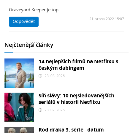
Graveyard Keeper je top
21. srpna 2022 15:07
Odpovědět
Nejčtenější články
14 nejlepších filmů na Netflixu s
českým dabingem
23. 03. 2026
Síň slávy: 10 nejsledovanějších
seriálů v historii Netflixu
23. 02. 2026
Rod draka 3. série - datum