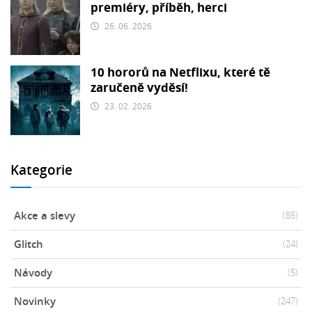
premiéry, příběh, herci
26. 06. 2026
10 hororů na Netflixu, které tě
zaručeně vyděsí!
23. 02. 2026
Kategorie
Akce a slevy
(85)
Glitch
(24)
Návody
(5)
Novinky
(247)