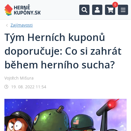
0
Togg
Zajímavosti
Tým Herních kuponů
doporučuje: Co si zahrát
během herního sucha?
Vojtěch Mišura
19. 08. 2022 11:54