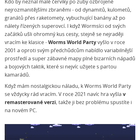
Kdo by neznal malé červíky po zuby ozbrojené
nejrozmanitějšími zbraněmi - od dynamitů, kulometů,
granátů přes raketomety, vybuchující banány až po
nálety řízených superovcí. I když Wormsíci od svých
začátků ušli ohromný kus cesty, stejně se nejraději
vracím ke klasice -
Worms World Party
vyšlo v roce
2001 a oproti svým předchůdcům nabídlo variabilnější
prostředí a super zábavné mapy plné bizarních nápadů
a bojových taktik, které si nejvíc užijete s partou
kamarádů.
Když mám nostalgickou náladu, k Worms World Party
se vždycky rád vracím. V roce 2021 navíc hra vyšla
v
remasterované verzi
, takže ji bez problému spustíte i
na novém PC.