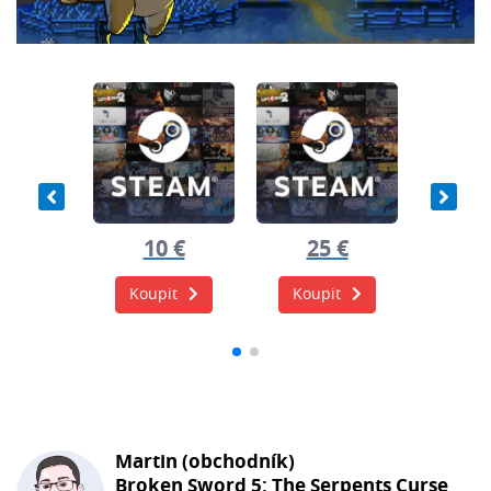
5 €
10 €
25 €
10
it
Koupit
Koupit
Koup
Martin (obchodník)
Broken Sword 5: The Serpents Curse