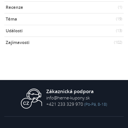
Recenze
(1)
Téma
(19)
Události
(13)
Zajímavosti
(102)
Zákaznická podpora
info@herne-kupony.sk
+421 233 329 970
(Po-Pá, 8-18)