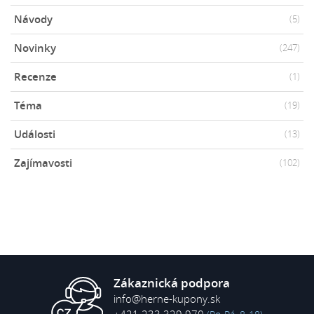
Návody
(5)
Novinky
(247)
Recenze
(1)
Téma
(19)
Události
(13)
Zajímavosti
(102)
Zákaznická podpora
info@herne-kupony.sk