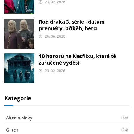
23. 02. 2026
Rod draka 3. série - datum
premiéry, příběh, herci
26. 06. 2026
10 hororů na Netflixu, které tě
zaručeně vyděsí!
23. 02. 2026
Kategorie
Akce a slevy
(85)
Glitch
(24)