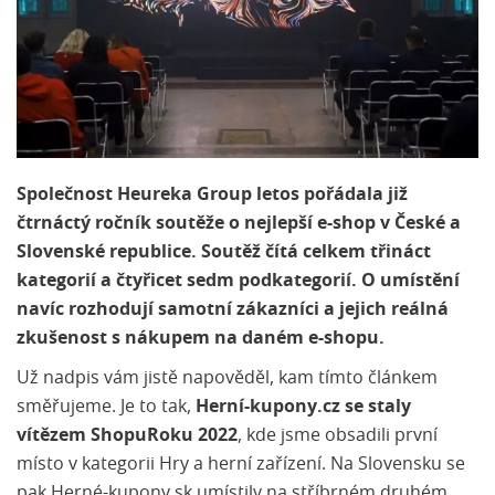
Společnost Heureka Group letos pořádala již
čtrnáctý ročník soutěže o nejlepší e-shop v České a
Slovenské republice. Soutěž čítá celkem třináct
kategorií a čtyřicet sedm podkategorií. O umístění
navíc rozhodují samotní zákazníci a jejich reálná
zkušenost s nákupem na daném e-shopu.
Už nadpis vám jistě napověděl, kam tímto článkem
směřujeme. Je to tak,
Herní-kupony.cz se staly
vítězem ShopuRoku 2022
, kde jsme obsadili první
místo v kategorii Hry a herní zařízení. Na Slovensku se
pak Herné-kupony.sk umístily na stříbrném druhém