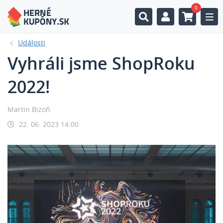
0
Togg
Události
Vyhráli jsme ShopRoku
2022!
Martin Bizoň
22. 06. 2023 14:00