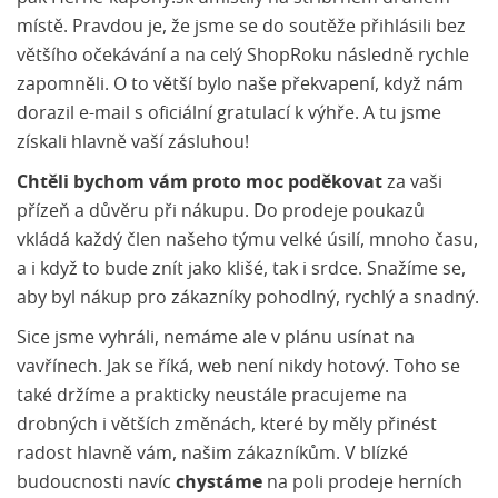
místě. Pravdou je, že jsme se do soutěže přihlásili bez
většího očekávání a na celý ShopRoku následně rychle
zapomněli. O to větší bylo naše překvapení, když nám
dorazil e-mail s oficiální gratulací k výhře. A tu jsme
získali hlavně vaší zásluhou!
Chtěli bychom vám proto moc poděkovat
za vaši
přízeň a důvěru při nákupu. Do prodeje poukazů
vkládá každý člen našeho týmu velké úsilí, mnoho času,
a i když to bude znít jako klišé, tak i srdce. Snažíme se,
aby byl nákup pro zákazníky pohodlný, rychlý a snadný.
Sice jsme vyhráli, nemáme ale v plánu usínat na
vavřínech. Jak se říká, web není nikdy hotový. Toho se
také držíme a prakticky neustále pracujeme na
drobných i větších změnách, které by měly přinést
radost hlavně vám, našim zákazníkům. V blízké
budoucnosti navíc
chystáme
na poli prodeje herních