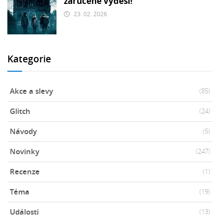
zaručeně vyděsí!
23. 02. 2026
Kategorie
Akce a slevy
(85)
Glitch
(24)
Návody
(5)
Novinky
(247)
Recenze
(1)
Téma
(19)
Události
(13)