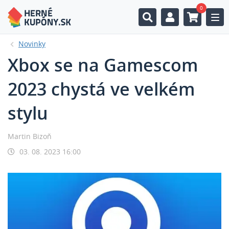
0
Togg
Novinky
Xbox se na Gamescom
2023 chystá ve velkém
stylu
Martin Bizoň
03. 08. 2023 16:00