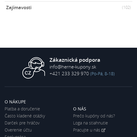
Zajímavosti
(102)
Zákaznická podpora
info@herne-kupony.sk
+421 233 329 970
(Po-Pá, 8-18)
O NÁKUPE
Platba a doručenie
O NÁS
Často kladené otázky
Prečo kupóny od nás?
Darček pre hráčov
Loga na stiahnutie
Overenie účtu
Pracujte u nás