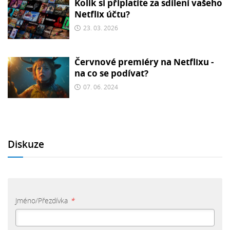
Kolik si připlatíte za sdílení vašeho
Netflix účtu?
23. 03. 2026
Červnové premiéry na Netflixu -
na co se podívat?
07. 06. 2024
Diskuze
Jméno/Přezdívka
*