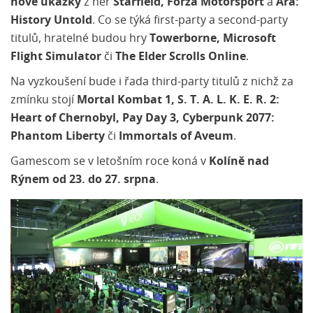
nové ukázky
z her
Starfield, Forza Motorsport
a
Ara:
History Untold
. Co se týká first-party a second-party
titulů, hratelné budou hry
Towerborne, Microsoft
Flight Simulator
či
The Elder Scrolls Online
.
Na vyzkoušení bude i řada third-party titulů z nichž za
zmínku stojí
Mortal Kombat 1, S. T. A. L. K. E. R. 2:
Heart of Chernobyl, Pay Day 3, Cyberpunk 2077:
Phantom Liberty
či
Immortals of Aveum
.
Gamescom se v letošním roce koná v
Kolíně nad
Rýnem od 23. do 27. srpna
.