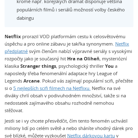
kromě např. korejských dramat disponuje většina
populárních filmů i seriálů možností volby českého
dabingu
Netflix
prorazil VOD platformám cestu k celosvětovému
úspěchu a pro online zábavu je takřka synonymem.
Netflix
předplatné
svým členům nabízí výpravné seriály s vysokými
rozpočty jako je současný hit
Hra na Oliheň
, mysteriózní
klasika
Stranger things
, psychologický thriller
You
a
naposledy třeba fenomenální adaptace hry League of
Legends
Arcane
. Pokud vás zajímají populární scifi, přečtěte
si o
5 nejlepších scifi filmech na Netflixu.
Netflix na své
diváky chrlí obsah v podivuhodném množství, takže si na
nedostatek zajímavého obsahu rozhodně nemohou
stěžovat.
Jestli se i vy chcete přesvědčit, čím tento fenomén uchvátil
miliony lidí po celém světě a nebo sháníte vhodný dárek pro
své blízké, můžete vyzkoušet
Netflix dárkovou kartu
v