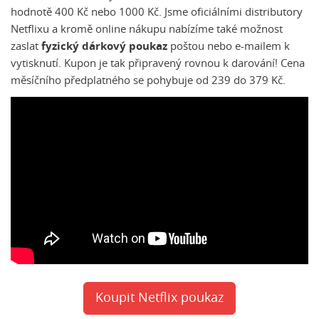
hodnotě 400 Kč nebo 1000 Kč. Jsme oficiálními distributory
Netflixu a kromě online nákupu nabízíme také možnost
zaslat
fyzický dárkový poukaz
poštou nebo e-mailem k
vytisknutí. Kupon je tak připravený rovnou k darování! Cena
měsíčního předplatného se pohybuje od 239 do 379 Kč.
Koupit Netflix poukaz