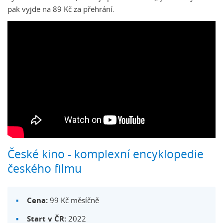
pak vyjde na 89 Kč za přehrání.
České kino - komplexní encyklopedie
českého filmu
Cena:
99 Kč měsíčně
Start v ČR:
2022