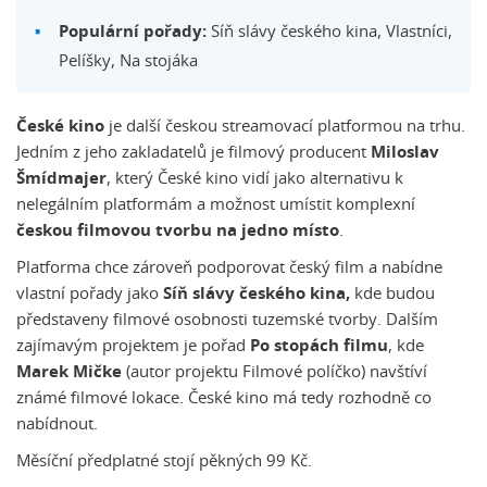
Populární pořady:
Síň slávy českého kina, Vlastníci,
Pelíšky, Na stojáka
České kino
je další českou streamovací platformou na trhu.
Jedním z jeho zakladatelů je filmový producent
Miloslav
Šmídmajer
, který České kino vidí jako alternativu k
nelegálním platformám a možnost umístit komplexní
českou filmovou tvorbu na jedno místo
.
Platforma chce zároveň podporovat český film a nabídne
vlastní pořady jako
Síň slávy českého kina,
kde budou
představeny filmové osobnosti tuzemské tvorby. Dalším
zajímavým projektem je pořad
Po stopách filmu
, kde
Marek Mičke
(autor projektu Filmové políčko) navštíví
známé filmové lokace. České kino má tedy rozhodně co
nabídnout.
Měsíční předplatné stojí pěkných 99 Kč.