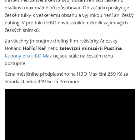
místě hned za Netflixem a svůj obsah se snaží českému
divákovi maximálně přizpůsobovat. Od začátku poskytuje
české titulky k veškerému obsahu a výjimkou není ani český
dabing. V produkci HBO navíc vzniklo několik zajímavých
českých snímků.
Za všechny jmenujme třídílný film režisérky Anezsky
Holland
Hořící Keř
nebo
televizní minisérii Pustina
.
Kupony pro HBO Max
nejsou stále na českém trhu
dostupné.
Cena měsíčního předplatného na HBO Max činí 259 Kč za
Standard nebo 349 Kč za Premium.