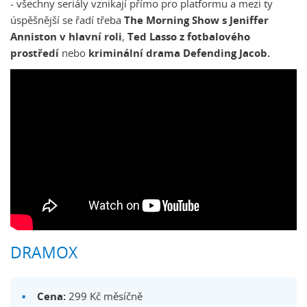
- všechny seriály vznikají přímo pro platformu a mezi ty
úspěšnější se řadí třeba
The Morning Show s Jeniffer
Anniston v hlavní roli
,
Ted Lasso z fotbalového
prostředí
nebo
kriminální drama Defending Jacob.
DRAMOX
Cena:
299 Kč měsíčně