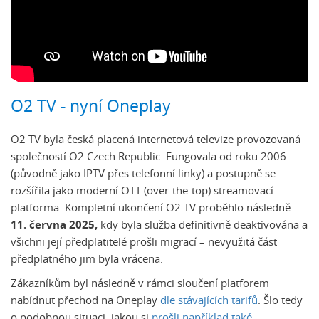
O2 TV - nyní Oneplay
O2 TV byla česká placená internetová televize provozovaná
společností O2 Czech Republic. Fungovala od roku 2006
(původně jako IPTV přes telefonní linky) a postupně se
rozšířila jako moderní OTT (over-the-top) streamovací
platforma. Kompletní ukončení O2 TV proběhlo následně
11. června 2025,
kdy byla služba definitivně deaktivována a
všichni její předplatitelé prošli migrací – nevyužitá část
předplatného jim byla vrácena.
Zákazníkům byl následně v rámci sloučení platforem
nabídnut přechod na Oneplay
dle stávajících tarifů
. Šlo tedy
o podobnou situaci, jakou si
prošli například také