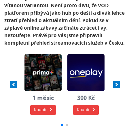
vítanou variantou. Není proto divu, že VOD
platforem přibývá jako hub po dešti a divák lehce
ztratí přehled o aktuálním dění. Pokud se v
záplavě online zábavy začínáte ztrácet i vy,
nezoufejte. Právě pro vás jsme připravili
kompletní přehled streamovacích služeb v Česku.
0 Kč
1 měsíc
300 Kč
1 m
it
Koupit
Koupit
Koup