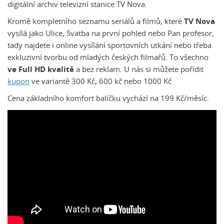
digitální archiv televizní stanice TV Nova.
Kromě kompletního seznamu seriálů a filmů, které
TV Nova
vysílá jako Ulice, Svatba na první pohled nebo Pan profesor,
tady najdete i online vysílání sportovních utkání nebo třeba
exkluzivní tvorbu od mladých českých filmařů. To všechno
ve Full HD kvalitě
a bez reklam. U nás si můžete pořídit
kupon
ve variantě 300 Kč, 600 kč nebo 1000 Kč.
Cena základního komfort balíčku vychází na 199 Kč/měsíc.