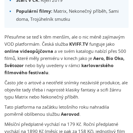
Start v ČR:
Říjen 2019
Populární filmy:
Matrix, Nekonečný příběh, Sami
doma, Trojúhelník smutku
Přesuňme se teď k těm menším, ale o nic méně zajímavým
VOD platformám. Česká služba
KVIFF.TV
funguje jako
online videopůjčovna
a ve svém katalogu nabízí přes 500
filmů, které měly premiéru v kinech jako je
Aero, Bio Oko,
Světozor
nebo byly uvedeny v rámci
karlovarského
filmového festivalu
.
Často jde o artové a neotřelé snímky nezávislé produkce, ale
objevíte tady třeba i naprosté klasiky fantasy a scifi žánru
typu Matrix nebo Nekonečný příběh.
Tato platforma na začátku letošního roku nahradila
poměrně oblíbenou službu
Aerovod
.
Měsíční předplatné vychází na 179 Kč. Roční předplatné
vychází na 1890 Kč (měsíc je pak za 158 Kč), jednotlivý film