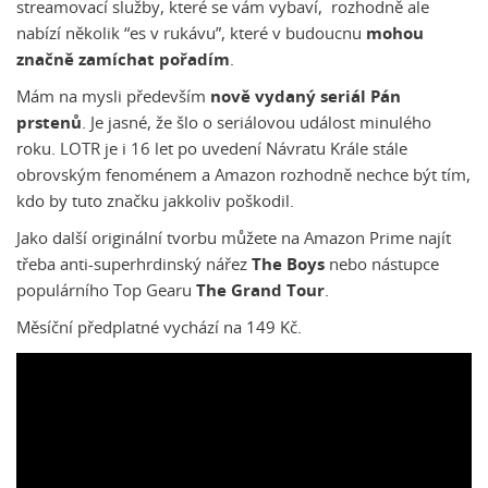
streamovací služby, které se vám vybaví, rozhodně ale
nabízí několik “es v rukávu”, které v budoucnu
mohou
značně zamíchat pořadím
.
Mám na mysli především
nově vydaný seriál Pán
prstenů
. Je jasné, že šlo o seriálovou událost minulého
roku. LOTR je i 16 let po uvedení Návratu Krále stále
obrovským fenoménem a Amazon rozhodně nechce být tím,
kdo by tuto značku jakkoliv poškodil.
Jako další originální tvorbu můžete na Amazon Prime najít
třeba anti-superhrdinský nářez
The Boys
nebo nástupce
populárního Top Gearu
The Grand Tour
.
Měsíční předplatné vychází na 149 Kč.