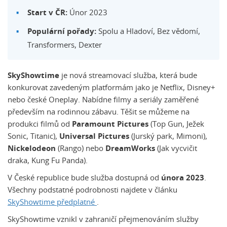
Start v ČR:
Únor 2023
Populární pořady:
Spolu a Hladoví, Bez vědomí,
Transformers, Dexter
SkyShowtime
je nová streamovací služba, která bude
konkurovat zavedeným platformám jako je Netflix, Disney+
nebo české Oneplay. Nabídne filmy a seriály zaměřené
především na rodinnou zábavu. Těšit se můžeme na
produkci filmů od
Paramount Pictures
(Top Gun, Ježek
Sonic, Titanic),
Universal Pictures
(Jurský park, Mimoni),
Nickelodeon
(Rango) nebo
DreamWorks
(Jak vycvičit
draka, Kung Fu Panda).
V České republice bude služba dostupná od
února 2023
.
Všechny podstatné podrobnosti najdete v článku
SkyShowtime předplatné
.
SkyShowtime vznikl v zahraničí přejmenováním služby