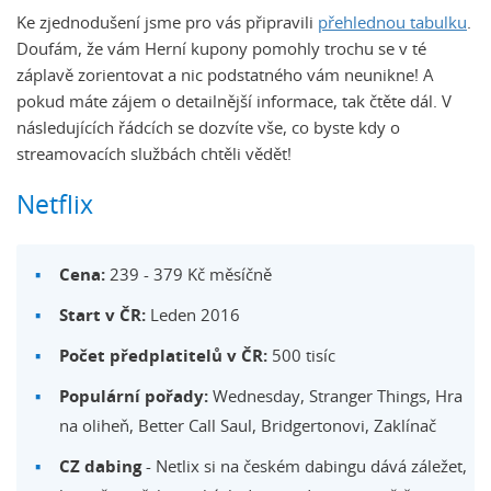
Ke zjednodušení jsme pro vás připravili
přehlednou tabulku
.
Doufám, že vám Herní kupony pomohly trochu se v té
záplavě zorientovat a nic podstatného vám neunikne! A
pokud máte zájem o detailnější informace, tak čtěte dál. V
následujících řádcích se dozvíte vše, co byste kdy o
streamovacích službách chtěli vědět!
Netflix
Cena:
239 - 379 Kč měsíčně
Start v ČR:
Leden 2016
Počet předplatitelů v ČR:
500 tisíc
Populární pořady:
Wednesday, Stranger Things, Hra
na oliheň, Better Call Saul, Bridgertonovi, Zaklínač
CZ dabing
- Netlix si na českém dabingu dává záležet,