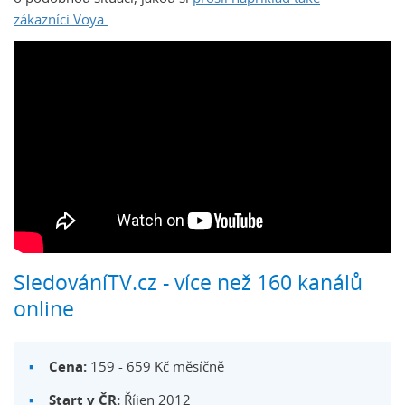
zákazníci Voya.
SledováníTV.cz - více než 160 kanálů
online
Cena:
159 - 659 Kč měsíčně
Start v ČR:
Říjen 2012