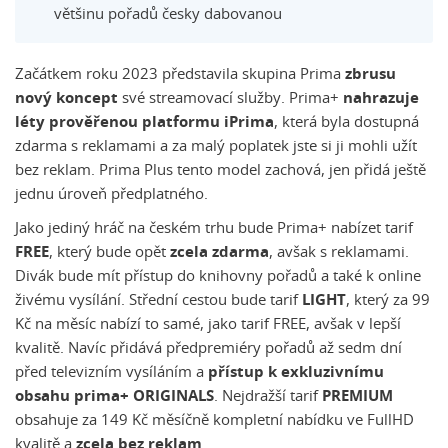
většinu pořadů česky dabovanou
Začátkem roku 2023 představila skupina Prima
zbrusu
nový koncept
své streamovací služby. Prima+
nahrazuje
léty prověřenou platformu iPrima
, která byla dostupná
zdarma s reklamami a za malý poplatek jste si ji mohli užít
bez reklam. Prima Plus tento model zachová, jen přidá ještě
jednu úroveň předplatného.
Jako jediný hráč na českém trhu bude Prima+ nabízet tarif
FREE
, který bude opět
zcela zdarma
, avšak s reklamami.
Divák bude mít přístup do knihovny pořadů a také k online
živému vysílání. Střední cestou bude tarif
LIGHT
, který za 99
Kč na měsíc nabízí to samé, jako tarif FREE, avšak v lepší
kvalitě. Navíc přidává předpremiéry pořadů až sedm dní
před televizním vysíláním a
přístup k exkluzivnímu
obsahu prima+ ORIGINALS
. Nejdražší tarif
PREMIUM
obsahuje za 149 Kč měsíčně kompletní nabídku ve FullHD
kvalitě a
zcela bez reklam
.