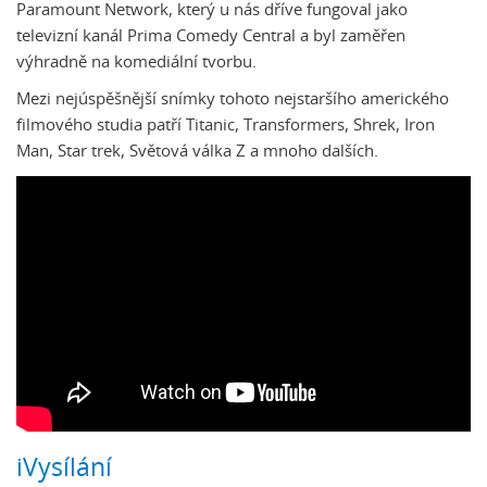
Paramount Network, který u nás dříve fungoval jako
televizní kanál Prima Comedy Central a byl zaměřen
výhradně na komediální tvorbu.
Mezi nejúspěšnější snímky tohoto nejstaršího amerického
filmového studia patří Titanic, Transformers, Shrek, Iron
Man, Star trek, Světová válka Z a mnoho dalších.
iVysílání