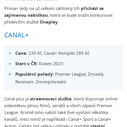
Prima+ tedy na už celkem zahlcený trh
přichází se
zajímavou nabídkou
, která se bude snažit konkurovat
především službě
Oneplay
.
CANAL+
Cena:
239 Kč, Canal+ Komplet 289 Kč
Start v ČR:
Duben 2023
Populární pořady:
Premier League, Zmizelá,
Revenant: Zmrtvýchvstání
Canal plus je
streamovací služba
, která disponuje online
videotékou plnou filmů, seriálů a všech zápasů Premier
League. Kromě toho nabízí také živé vysílání několika
kanálů, mezi nimiž je například i Canal+ Sport a Canal+
Action. Canal+ má velkou výhodu v podobě
vlastní