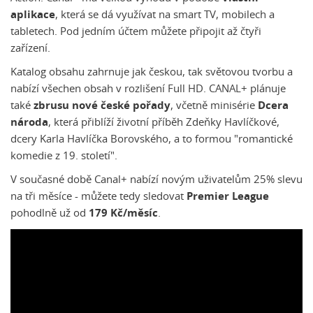
aplikace
, která se dá využívat na smart TV, mobilech a
tabletech. Pod jedním účtem můžete připojit až čtyři
zařízení.
Katalog obsahu zahrnuje jak českou, tak světovou tvorbu a
nabízí všechen obsah v rozlišení Full HD. CANAL+ plánuje
také
zbrusu nové české pořady
, včetně minisérie
Dcera
národa
, která přiblíží životní příběh Zdeňky Havlíčkové,
dcery Karla Havlíčka Borovského, a to formou "romantické
komedie z 19. století".
V současné době Canal+ nabízí novým uživatelům 25% slevu
na tři měsíce - můžete tedy sledovat
Premier League
pohodlně už od
179 Kč/měsíc
.