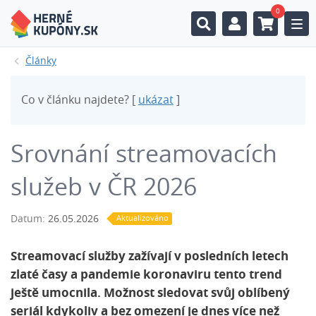
0
Togg
Články
Co v článku najdete? [
ukázat
]
Srovnání streamovacích
služeb v ČR 2026
Datum:
26.05.2026
Aktualizováno
Streamovací služby zažívají v posledních letech
zlaté časy a pandemie koronaviru tento trend
ještě umocnila. Možnost sledovat svůj oblíbený
seriál kdykoliv a bez omezení je dnes více než