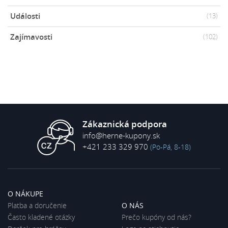
Události
(13)
Zajímavosti
(102)
Zákaznická podpora
info@herne-kupony.sk
+421 233 329 970
(Po-Pá, 8-18)
O NÁKUPE
Platba a doručenie
O NÁS
Často kladené otázky
Prečo kupóny od nás?