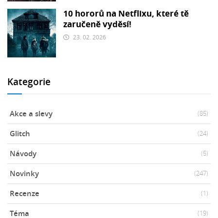
10 hororů na Netflixu, které tě
zaručeně vyděsí!
23. 02. 2026
Kategorie
Akce a slevy
(85)
Glitch
(24)
Návody
(5)
Novinky
(247)
Recenze
(1)
Téma
(19)