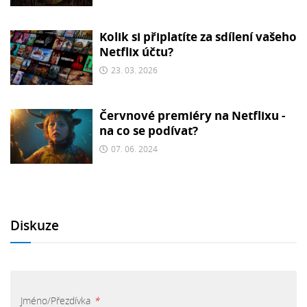
Kolik si připlatíte za sdílení vašeho
Netflix účtu?
23. 03. 2026
Červnové premiéry na Netflixu -
na co se podívat?
07. 06. 2024
Diskuze
Jméno/Přezdívka
*