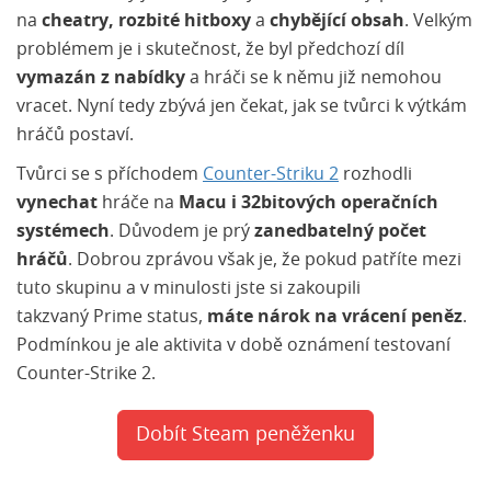
na
cheatry, rozbité hitboxy
a
chybějící obsah
. Velkým
problémem je i skutečnost, že byl předchozí díl
vymazán z nabídky
a hráči se k němu již nemohou
vracet. Nyní tedy zbývá jen čekat, jak se tvůrci k výtkám
hráčů postaví.
Tvůrci se s příchodem
Counter-Striku 2
rozhodli
vynechat
hráče na
Macu i 32bitových operačních
systémech
. Důvodem je prý
zanedbatelný počet
hráčů
. Dobrou zprávou však je, že pokud patříte mezi
tuto skupinu a v minulosti jste si zakoupili
takzvaný Prime status,
máte nárok na vrácení peněz
.
Podmínkou je ale aktivita v době oznámení testovaní
Counter-Strike 2.
Dobít Steam peněženku