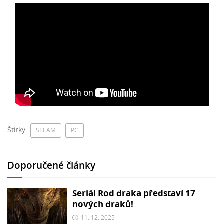
Štítky:
STEAM
PC
Doporučené články
Seriál Rod draka představí 17
nových draků!
11. 12. 2025