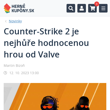
0
Togg
Novinky
Counter-Strike 2 je
nejhůře hodnocenou
hrou od Valve
Martin Bizoň
12. 10. 2023 13:00