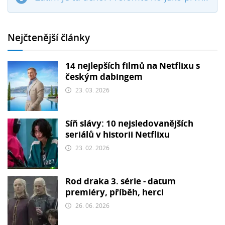
Nejčtenější články
14 nejlepších filmů na Netflixu s
českým dabingem
23. 03. 2026
Síň slávy: 10 nejsledovanějších
seriálů v historii Netflixu
23. 02. 2026
Rod draka 3. série - datum
premiéry, příběh, herci
26. 06. 2026