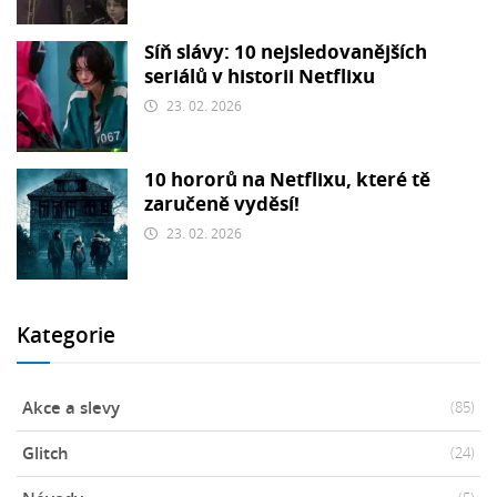
Síň slávy: 10 nejsledovanějších
seriálů v historii Netflixu
23. 02. 2026
10 hororů na Netflixu, které tě
zaručeně vyděsí!
23. 02. 2026
Kategorie
Akce a slevy
(85)
Glitch
(24)