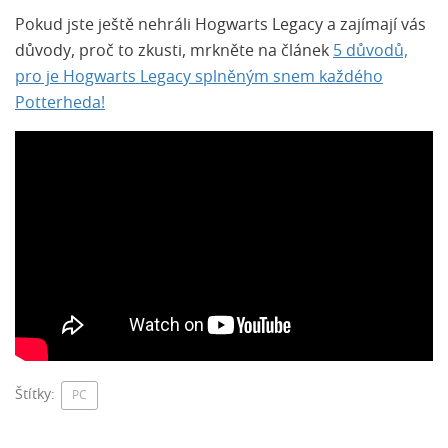
Pokud jste ještě nehráli Hogwarts Legacy a zajímají vás
důvody, proč to zkusti, mrkněte na článek
5 důvodů,
pro je Hogwarts Legacy splněným snem každého
Potterheda!
Štítky:
PC