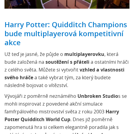
Harry Potter: Quidditch Champions
bude multiplayerová kompetitivní
akce
Už teď je jasné, že půjde o
multiplayerovku
, která
bude založená na
soutěžení s přáteli
a ostatními hráči
z celého světa. Můžete si vytvořit
vzhled a vlastnosti
svého hráče
a také vybrat tým, za který budete
následně bojovat o vítězství.
Vývojáři z poměrně neznámého
Unbroken Studio
s se
mohli inspirovat z povedené akční simulace
famfrpálového mistrovství světa z roku 2003
Harry
Potter Quidditch World Cup
. Dnes již poměrně
zapomenutá hra si celkem elegantně poradila jak s