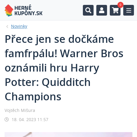
0
Togg
Novinky
Přece jen se dočkáme
famfrpálu! Warner Bros
oznámili hru Harry
Potter: Quidditch
Champions
Vojtěch Mišura
18. 04. 2023 11:57