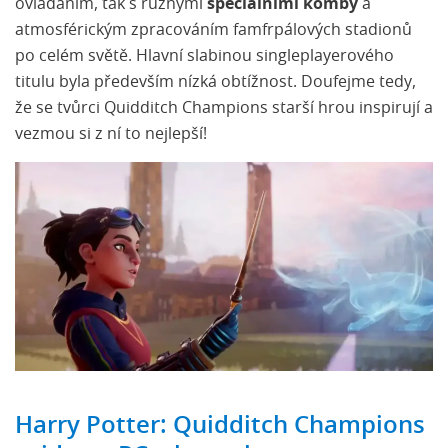
ovládáním, tak s různými
speciálními komby
a
atmosférickým zpracováním famfrpálových stadionů
po celém světě. Hlavní slabinou singleplayerového
titulu byla především nízká obtížnost. Doufejme tedy,
že se tvůrci Quidditch Champions starší hrou inspirují a
vezmou si z ní to nejlepší!
Harry Potter: Quidditch Champions