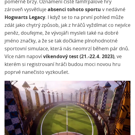
poměrně brzy. Oznámení čistě famfrpálové hry
zároveň vysvětluje
absenci tohoto sportu
v nedávné
Hogwarts Legacy
. I když se to na první pohled může
zdát jako chytrý způsob, jak z hráčů vyždímat co nejvíce
peněz, doufejme, že vývojáři mysleli také na dobré
jméno značky, a že se tak dočkáme plnohodnotné
sportovní simulace, která nás neomrzí během pár dnů.
Více nám napoví
víkendový test (21.-22.4. 2023)
, ve
kterém si registrovaní hráči budou moci novou hru
poprvé nanečisto vyzkoušet.