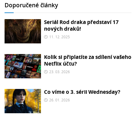
Doporučené články
Seriál Rod draka představí 17
nových draků!
11. 12. 2025
Kolik si připlatíte za sdílení vašeho
Netflix účtu?
23. 03. 2026
Co víme o 3. sérii Wednesday?
26. 01. 2026