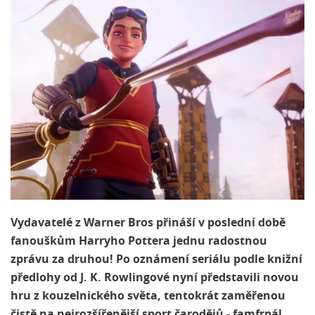
Vydavatelé z Warner Bros přináší v poslední době
fanouškům Harryho Pottera jednu radostnou
zprávu za druhou! Po oznámení seriálu podle knižní
předlohy od J. K. Rowlingové nyní představili novou
hru z kouzelnického světa, tentokrát zaměřenou
čistě na nejrozšířenější sport čarodějů - famfrpál.