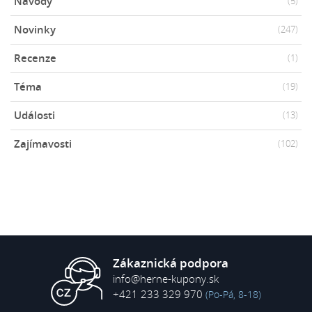
Návody
(5)
Novinky
(247)
Recenze
(1)
Téma
(19)
Události
(13)
Zajímavosti
(102)
Zákaznická podpora
info@herne-kupony.sk
+421 233 329 970
(Po-Pá, 8-18)