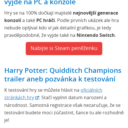
vyjde na PC a konzole
Hry se na 100% dočkají majitelé
nejnovější generace
konzolí
a také
PC hráči
. Podle prvních ukázek ale hra
nebude oplývat kdo ví jak detailní grafikou, je tedy
pravděpodobné, že vyjde také na
Nintendo Switch
.
Nabijte si Steam peněženku
Harry Potter: Quidditch Champions
trailer aneb pozvánka k testování
K testování hry se můžete hlásit na
oficiálních
stránkách hry
. Stačí vyplnit datum narození a
národnost. Samotná registrace však nezaručuje, že se
testování budete moci zúčastnit, šance tu ale rozhodně
je!