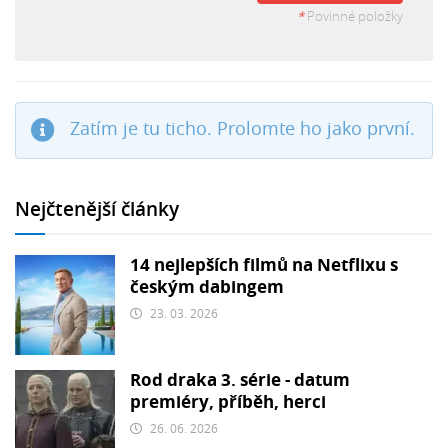
*
Povinné položky
Zatím je tu ticho. Prolomte ho jako první.
Nejčtenější články
14 nejlepších filmů na Netflixu s
českým dabingem
23. 03. 2026
Rod draka 3. série - datum
premiéry, příběh, herci
26. 06. 2026