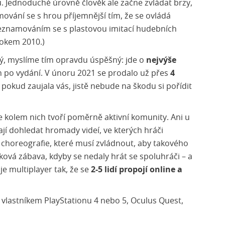
. Jednoduché úrovně člověk ale začne zvládat brzy,
amování se s hrou příjemnější tím, že se ovládá
seznamováním se s plastovou imitací hudebních
rokem 2010.)
ný, myslíme tím opravdu úspěšný: jde o
nejvýše
 po vydání. V únoru 2021 se prodalo už přes
4
 pokud zaujala vás, jistě nebude na škodu si pořídit
e kolem nich tvoří poměrně aktivní komunity. Ani u
jí dohledat hromady videí, ve kterých hráči
é choreografie, které musí zvládnout, aby takového
ková zábava, kdyby se nedaly hrát se spoluhráči – a
e multiplayer tak, že se
2-5 lidí propojí online a
 vlastníkem PlayStationu 4 nebo 5, Oculus Quest,