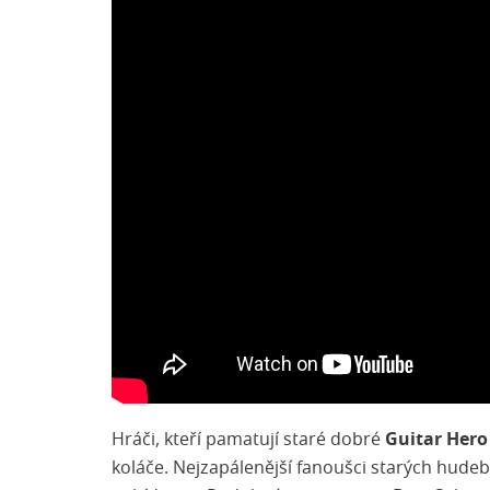
Hráči, kteří pamatují staré dobré
Guitar Hero
koláče. Nejzapálenější fanoušci starých hudebn