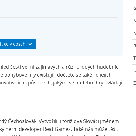
G
N
it celý obsah
R
řehled šesti velmi zajímavých a různorodých hudebních
U
 pohybové hry existují - dočtete se také i o jejich
 inovativních způsobech, jakými se hudební hry ovládají
Z
dý Čechoslovák. Vytvořili ji totiž dva Slováci jménem
eský herní developer Beat Games. Také nás může těšit,