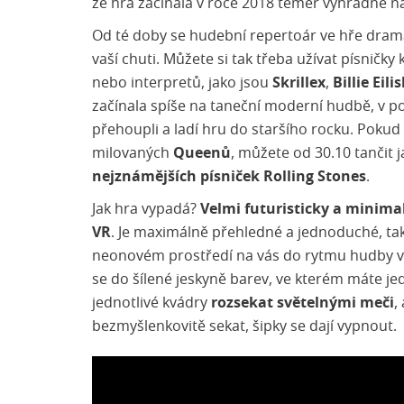
že hra začínala v roce 2018 téměř výhradně n
Od té doby se hudební repertoár ve hře dramati
vaší chuti. Můžete si tak třeba užívat písničky
nebo interpretů, jako jsou
Skrillex
,
Billie Eili
začínala spíše na taneční moderní hudbě, v p
přehoupli a ladí hru do staršího rocku. Pokud 
milovaných
Queenů
, můžete od 30.10 tančit 
nejznámějších písniček Rolling Stones
.
Jak hra vypadá?
Velmi futuristicky a minimal
VR
. Je maximálně přehledné a jednoduché, ta
neonovém prostředí na vás do rytmu hudby vys
se do šílené jeskyně barev, ve kterém máte jedi
jednotlivé kvádry
rozsekat světelnými meči
,
bezmyšlenkovitě sekat, šipky se dají vypnout.