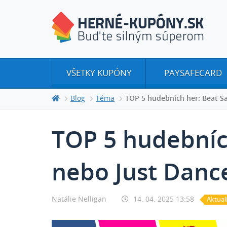
VŠETKY KUPÓNY
PAYSAFECARD
Blog
Téma
TOP 5 hudebních her: Beat S
TOP 5 hudebníc
nebo Just Danc
Natálie Nelligan
14. 04. 2025 13:58
Aktual