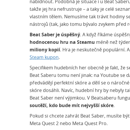
nabídnout. Podobná je situace i u Beat Saberu
takže jej hra nefrustruje – a taky je celé sezn
vlastním tělem. Nemusíme tak trávit hodiny 
nástrojů (tak, jako tomu bývalo zvykem před 
Beat Saber je úspěšný
. A když říkáme úspěš
hodnocenou hru na Steamu
méně než týden
miliony kopií
. Hra je neskutečně populární. A
Steam kupon
.
Specifikem hudebních her obecně je fakt, že s
Beat Saberu tomu není jinak: na Youtube se da
předvádějí perfektní skóre a dělí se o náročn
skóre dosáhli. Navíc, hudební hry by nebyly ta
Beat Saber není výjimkou. V Beatsaberu funguj
soutěží, kdo bude mít nejvyšší skóre
.
Pokud si chcete zahrát Beat Saber, musíte být
Meta Quest 2 nebo Meta Quest Pro.