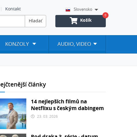
Kontakt
Slovensko
0
Košík
Hladať
KONZOLY
AUDIO, VIDEO
ejčtenější články
14 nejlepších filmů na
Netflixu s českým dabingem
23. 03. 2026
Rod draka 3. série - datum