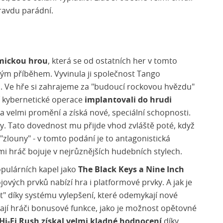
pravdu parádní.
tmickou hrou
, která se od ostatních her v tomto
ým příběhem. Vyvinula ji společnost Tango
 Ve hře si zahrajeme za "budoucí rockovou hvězdu"
 kybernetické operace
implantovali do hrudi
a velmi promění a získá nové, speciální schopnosti.
. Tato dovednost mu přijde vhod zvláště poté, když
"zlouny" - v tomto podání je to antagonistická
ými hráč bojuje v nejrůznějších hudebních stylech.
pulárních kapel jako
The Black Keys a Nine Inch
ových prvků nabízí hra i platformové prvky. A jak je
st" díky systému vylepšení, které odemykají nové
ají hráči bonusové funkce, jako je možnost opětovné
Hi-Fi Rush získal velmi kladné hodnocení
díky