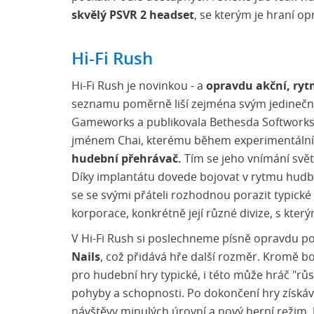
skvělý PSVR 2 headset
, se kterým je hraní o
Hi-Fi Rush
Hi-Fi Rush je novinkou - a
opravdu akční, ry
seznamu poměrně liší zejména svým jedinečn
Gameworks a publikovala Bethesda Softworks.
jménem Chai, kterému během experimentální
hudební přehrávač.
Tím se jeho vnímání svět
Díky implantátu dovede bojovat v rytmu hudby
se se svými přáteli rozhodnou porazit typické 
korporace, konkrétně její různé divize, s kter
V Hi-Fi Rush si poslechneme písně opravdu po
Nails
, což přidává hře další rozměr. Kromě boj
pro hudební hry typické, i této může hráč "rů
pohyby a schopnosti. Po dokončení hry získáv
návštěvy minulých úrovní a nový herní režim.