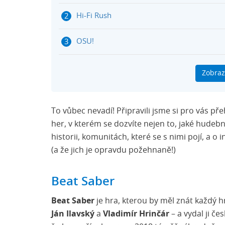
Hi-Fi Rush
OSU!
Just Dance
Zobraz
Singstar
To vůbec nevadí! Připravili jsme si pro vás p
Guitar Hero
her, v kterém se dozvíte nejen to, jaké hudebně
historii, komunitách, které se s nimi pojí, a o
Rockband
(a že jich je opravdu požehnaně!)
Beat Saber
Beat Saber
je hra, kterou by měl znát každý hr
Ján Ilavský
a
Vladimír Hrinčár
– a vydal ji č