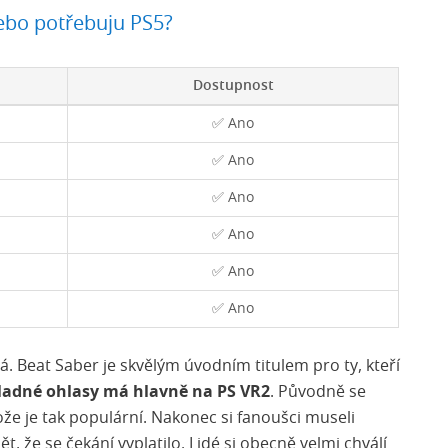
ebo potřebuju PS5?
Dostupnost
✅ Ano
✅ Ano
✅ Ano
✅ Ano
✅ Ano
✅ Ano
. Beat Saber je skvělým úvodním titulem pro ty, kteří
ladné ohlasy má hlavně na PS VR2
. Původně se
ože je tak populární. Nakonec si fanoušci museli
, že se čekání vyplatilo. Lidé si obecně velmi chválí