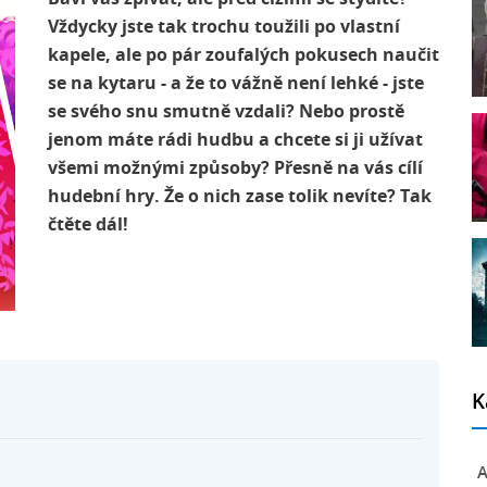
Vždycky jste tak trochu toužili po vlastní
kapele, ale po pár zoufalých pokusech naučit
se na kytaru - a že to vážně není lehké - jste
se svého snu smutně vzdali? Nebo prostě
jenom máte rádi hudbu a chcete si ji užívat
všemi možnými způsoby? Přesně na vás cílí
hudební hry. Že o nich zase tolik nevíte? Tak
čtěte dál!
K
A