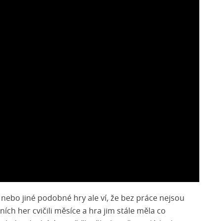
nebo jiné podobné hry ale ví, že bez práce nejsou
ích her cvičili měsíce a hra jim stále měla co