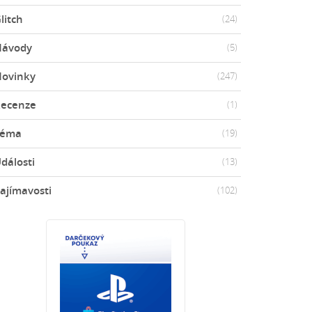
litch
(24)
Návody
(5)
ovinky
(247)
ecenze
(1)
Téma
(19)
dálosti
(13)
ajímavosti
(102)