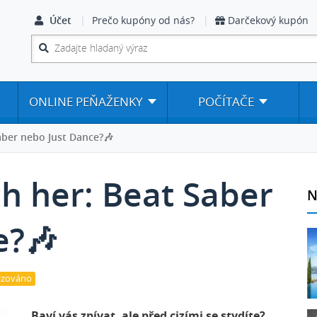
Účet
Prečo kupóny od nás?
Darčekový kupón
ONLINE PEŇAŽENKY
POČÍTAČE
aber nebo Just Dance?🎶
h her: Beat Saber
N
e?🎶
izováno
Baví vás zpívat, ale před cizími se stydíte?