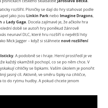
a písničkách českého skladatele
Jaroslava Becka
.
cky rozšířil. Písničky se dají do hry stahovat podle
 kapel jako jsou
Linkin Park
nebo
Imagine Dragons
,
sh
a
Lady Gaga
. Docela zajímavé je, že ačkoliv hra
oslední době se autoři hry poněkud žánrově
vás neunaví DLC, které hru rozšíří o největší hity
jako Mick Jagger – když si stáhnete
nové rozšíření
isticky
. A podobně se i hraje. Herní prostředí je ve
kže každý okamžitě pochopí, co se po něm chce. V
kakují cihličky se šipkami. Vaším úkolem je ponořit
ný jasný cíl. Aktivně, ve směru šipky na cihličce,
 a to do rytmu hudby. A pokud chcete jenom