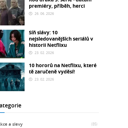
premiéry, příběh, herci
26. 06. 2026
Síň slávy: 10
nejsledovanějších seriálů v
historii Netflixu
23. 02. 2026
10 hororů na Netflixu, které
tě zaručeně vyděsí!
23. 02. 2026
ategorie
kce a slevy
(85)