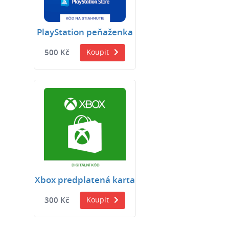
PlayStation peňaženka
500 Kč
Koupit
Xbox predplatená karta
300 Kč
Koupit