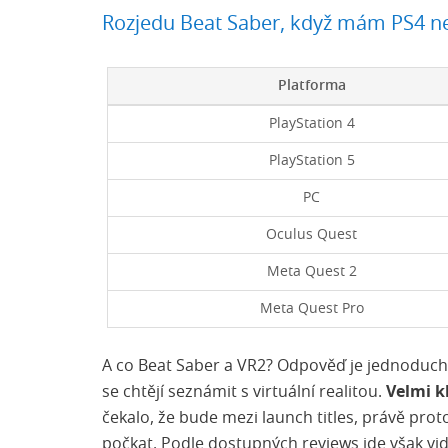
Rozjedu Beat Saber, když mám PS4 n
Platforma
PlayStation 4
PlayStation 5
PC
Oculus Quest
Meta Quest 2
Meta Quest Pro
A co Beat Saber a VR2? Odpověď je jednoduchá
se chtějí seznámit s virtuální realitou.
Velmi k
čekalo, že bude mezi launch titles, právě prot
počkat. Podle dostupných reviews jde však vidět